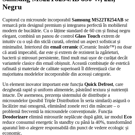
Negru
Cuptorul cu microunde incorporabil
Samsung MS22T8254AB
se
remarcă prin designul premium și integrarea perfectă în mobilierul
modern de bucătărie. Cu o lățime standard de 60 cm și finisaj negru
elegant, combină un panou de control
Glass Touch
extrem de
intuitiv cu o ușă din sticlă curată, oferind un aspect sofisticat și
minimalist. Interiorul din
email ceramic
(Ceramic Inside™) nu doar
că arată impecabil, dar este și extrem de rezistent la zgârieturi,
bacterii și mirosuri persistente, fiind mult mai ușor de curățat decât
variantele clasice din email obișnuit. Această combinație de estetică
rafinată și materiale de calitate superioară îl diferențiază clar de
majoritatea modelelor incorporabile din aceeași categorie.
Un element inovator important este funcția
Quick Defrost
, care
dezgheață rapid și uniform alimentele, păstrând textura și nutrienții
intacte. De asemenea, prezența sistemului de distribuție a
microundelor (posibil Triple Distribution în seria similară) asigură o
încălzire mai omogenă, eliminând zonele reci din mâncare – o
problemă frecventă la microundele convenționale. Funcția
Deodorizare
elimină mirosurile neplăcute după gătit, iar modul
Eco
reduce consumul energetic în standby cu până la 40%, transformând
aparatul într-o alegere responsabilă din punct de vedere ecologic și
economic.