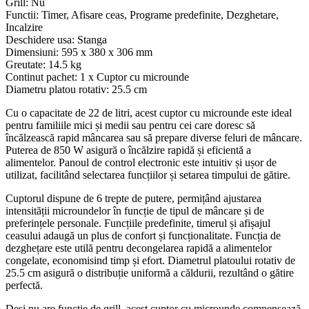
Grill: Nu
Functii: Timer, Afisare ceas, Programe predefinite, Dezghetare,
Incalzire
Deschidere usa: Stanga
Dimensiuni: 595 x 380 x 306 mm
Greutate: 14.5 kg
Continut pachet: 1 x Cuptor cu microunde
Diametru platou rotativ: 25.5 cm
Cu o capacitate de 22 de litri, acest cuptor cu microunde este ideal
pentru familiile mici și medii sau pentru cei care doresc să
încălzească rapid mâncarea sau să prepare diverse feluri de mâncare.
Puterea de 850 W asigură o încălzire rapidă și eficientă a
alimentelor. Panoul de control electronic este intuitiv și ușor de
utilizat, facilitând selectarea funcțiilor și setarea timpului de gătire.
Cuptorul dispune de 6 trepte de putere, permițând ajustarea
intensității microundelor în funcție de tipul de mâncare și de
preferințele personale. Funcțiile predefinite, timerul și afișajul
ceasului adaugă un plus de confort și funcționalitate. Funcția de
dezghețare este utilă pentru decongelarea rapidă a alimentelor
congelate, economisind timp și efort. Diametrul platoului rotativ de
25.5 cm asigură o distribuție uniformă a căldurii, rezultând o gătire
perfectă.
Deși nu are funcție de grill, acest cuptor cu microunde compensează