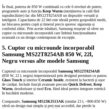
În final, puterea de 850 W combinată cu cele 6 niveluri de putere,
programele auto și funcția
Keep Warm
(menținerea la cald fără
supraîncălzire) fac din MS22T8254AB un dispozitiv versatil și
inteligent. Capacitatea de 22 litri este ideală pentru gospodării medii,
iar blocarea pentru copii și timerul precis sporesc siguranța și
confortul zilnic. Prin aceste trăsături, Samsung reușește să ofere un
cuptor cu microunde incorporabil care îmbină funcționalitatea
avansată cu un design contemporan de excepție.
5. Cuptor cu microunde incorporabil
Samsung MS22T8254AB 850 W, 22l,
Negru versus alte modele Samsung
Cuptorul cu microunde incorporabil
Samsung MS22T8254AB
(850 W, 22 l, negru) impresionează prin designul premium cu panou
Glass Touch
și interior
Ceramic Inside
, rezistent la bacterii și ușor
de curățat. Include funcții avansate precum
Quick Defrost
,
Keep
Warm
, deodorizare și mod
Eco
, fiind ideal pentru integrare estetică
în bucătării moderne.
Comparativ,
Samsung MS23K3513AK
(similar 23 l, ~800-850 W)
oferă un design mai simplu și preț mai accesibil, dar pierde la