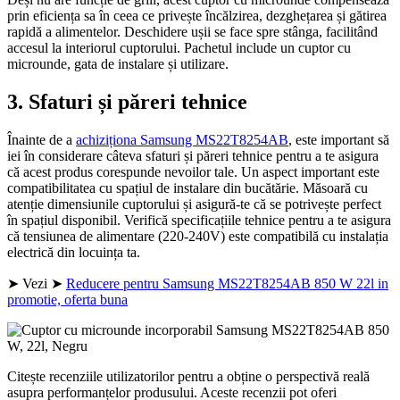
prin eficiența sa în ceea ce privește încălzirea, dezghețarea și gătirea
rapidă a alimentelor. Deschidere ușii se face spre stânga, facilitând
accesul la interiorul cuptorului. Pachetul include un cuptor cu
microunde, gata de instalare și utilizare.
3. Sfaturi și păreri tehnice
Înainte de a
achiziționa Samsung MS22T8254AB
, este important să
iei în considerare câteva sfaturi și păreri tehnice pentru a te asigura
că acest produs corespunde nevoilor tale. Un aspect important este
compatibilitatea cu spațiul de instalare din bucătărie. Măsoară cu
atenție dimensiunile cuptorului și asigură-te că se potrivește perfect
în spațiul disponibil. Verifică specificațiile tehnice pentru a te asigura
că tensiunea de alimentare (220-240V) este compatibilă cu instalația
electrică din locuința ta.
➤ Vezi ➤
Reducere pentru Samsung MS22T8254AB 850 W 22l in
promotie, oferta buna
Citește recenziile utilizatorilor pentru a obține o perspectivă reală
asupra performanțelor produsului. Aceste recenzii pot oferi