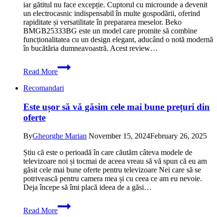
cu
iar gătitul nu face excepție. Cuptorul cu microunde a devenit
pret
un electrocasnic indispensabil în multe gospodării, oferind
fantastic
rapiditate și versatilitate în prepararea meselor. Beko
de
BMGB25333BG este un model care promite să combine
bun
funcționalitatea cu un design elegant, aducând o notă modernă
în bucătăria dumneavoastră. Acest review…
Reducere
Read More
pentru
Cuptorul
Recomandari
cu
microunde
Este ușor să vă găsim cele mai bune prețuri din
Beko
oferte
BMGB25333BG,
25
L,
By
Gheorghe Marian
November 15, 2024
February 26, 2025
900W,
Grill,
Știu că este o perioadă în care căutăm câteva modele de
Negru
televizoare noi și tocmai de aceea vreau să vă spun că eu am
–
găsit cele mai bune oferte pentru televizoare Nei care să se
promotie
potrivească pentru camera mea și cu ceea ce am eu nevoie.
cu
Deja începe să îmi placă ideea de a găsi…
oferta
Este
foarte
Read More
ușor
buna