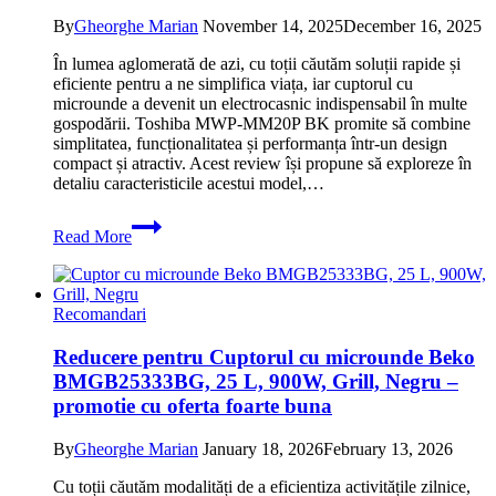
By
Gheorghe Marian
November 14, 2025
December 16, 2025
În lumea aglomerată de azi, cu toții căutăm soluții rapide și
eficiente pentru a ne simplifica viața, iar cuptorul cu
microunde a devenit un electrocasnic indispensabil în multe
gospodării. Toshiba MWP-MM20P BK promite să combine
simplitatea, funcționalitatea și performanța într-un design
compact și atractiv. Acest review își propune să exploreze în
detaliu caracteristicile acestui model,…
Oferta
Read More
pentru
Cuptor
cu
microunde
Recomandari
Toshiba
MWP-
Reducere pentru Cuptorul cu microunde Beko
MM20P
BMGB25333BG, 25 L, 900W, Grill, Negru –
BK
Microwave,
promotie cu oferta foarte buna
900W,
20
By
Gheorghe Marian
January 18, 2026
February 13, 2026
litri,
negru
Cu toții căutăm modalități de a eficientiza activitățile zilnice,