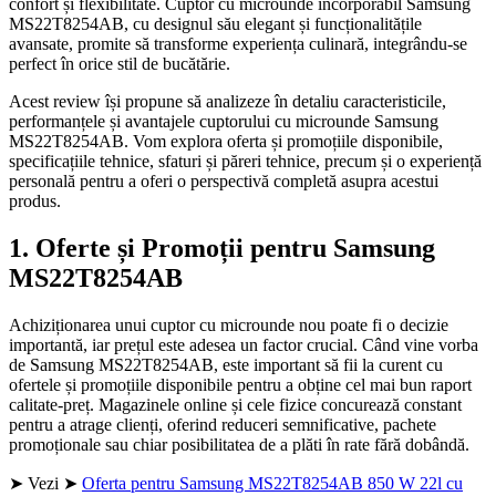
confort și flexibilitate. Cuptor cu microunde incorporabil Samsung
MS22T8254AB, cu designul său elegant și funcționalitățile
avansate, promite să transforme experiența culinară, integrându-se
perfect în orice stil de bucătărie.
Acest review își propune să analizeze în detaliu caracteristicile,
performanțele și avantajele cuptorului cu microunde Samsung
MS22T8254AB. Vom explora oferta și promoțiile disponibile,
specificațiile tehnice, sfaturi și păreri tehnice, precum și o experiență
personală pentru a oferi o perspectivă completă asupra acestui
produs.
1. Oferte și Promoții pentru Samsung
MS22T8254AB
Achiziționarea unui cuptor cu microunde nou poate fi o decizie
importantă, iar prețul este adesea un factor crucial. Când vine vorba
de Samsung MS22T8254AB, este important să fii la curent cu
ofertele și promoțiile disponibile pentru a obține cel mai bun raport
calitate-preț. Magazinele online și cele fizice concurează constant
pentru a atrage clienți, oferind reduceri semnificative, pachete
promoționale sau chiar posibilitatea de a plăti în rate fără dobândă.
➤ Vezi ➤
Oferta pentru Samsung MS22T8254AB 850 W 22l cu