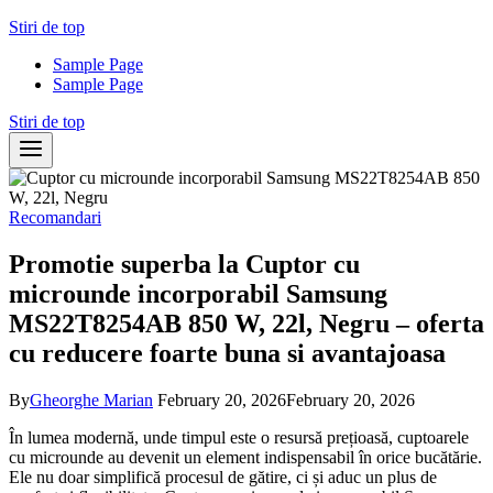
Skip
Stiri de top
to
Sample Page
content
Sample Page
Stiri de top
Recomandari
Promotie superba la Cuptor cu
microunde incorporabil Samsung
MS22T8254AB 850 W, 22l, Negru – oferta
cu reducere foarte buna si avantajoasa
By
Gheorghe Marian
February 20, 2026
February 20, 2026
În lumea modernă, unde timpul este o resursă prețioasă, cuptoarele
cu microunde au devenit un element indispensabil în orice bucătărie.
Ele nu doar simplifică procesul de gătire, ci și aduc un plus de