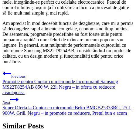
mele, integrându-se perfect cu celelalte electrocasnice. Panoul de
control intuitiv și ușurința în utilizare au făcut ca procesul de gătire
să fie mult mai simplu și mai rapid.
Am apreciat în mod deosebit funcția de dezghețare, care mi-a permis
să decongelez rapid alimente congelate, economisind timp prețios.
De asemenea, programele predefinite au fost foarte utile pentru
prepararea rapidă a unor feluri de mâncare precum popcorn sau
legume. În general, sunt mulțumit de performanțele cuptorului cu
microunde Samsung MS22T8254AB, considerându-l un produs de
calitate, cu un design modern și funcționalități utile pentru orice
bucătărie.
Post
Previous
navigation
Promotie pentru Cuptor cu microunde incorporabil Samsung
MS22T8254AB 850 W, 22l, Negru – in oferta cu reducere
avantajoasa
Next
Super Oferta la Cuptor cu microunde Beko BMGB25333BG, 25 L,
900W, Grill, Negru – in promotie cu reducere. Pretul bun e acum
Similar Posts