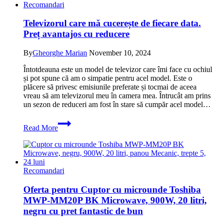
Recomandari
Televizorul care mă cucerește de fiecare data.
Preț avantajos cu reducere
By
Gheorghe Marian
November 10, 2024
Întotdeauna este un model de televizor care îmi face cu ochiul
și pot spune că am o simpatie pentru acel model. Este o
plăcere să privesc emisiunile preferate și tocmai de aceea
vreau să am televizorul meu în camera mea. Întrucât am prins
un sezon de reduceri am fost în stare să cumpăr acel model…
Televizorul
Read More
care
mă
cucerește
de
fiecare
Recomandari
data.
Preț
Oferta pentru Cuptor cu microunde Toshiba
avantajos
MWP-MM20P BK Microwave, 900W, 20 litri,
cu
reducere
negru cu pret fantastic de bun