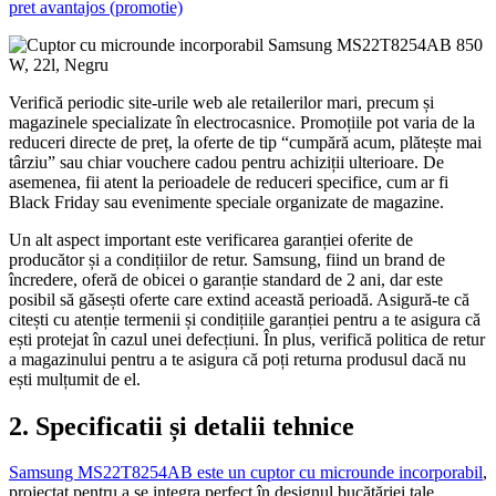
pret avantajos (promotie)
Verifică periodic site-urile web ale retailerilor mari, precum și
magazinele specializate în electrocasnice. Promoțiile pot varia de la
reduceri directe de preț, la oferte de tip “cumpără acum, plătește mai
târziu” sau chiar vouchere cadou pentru achiziții ulterioare. De
asemenea, fii atent la perioadele de reduceri specifice, cum ar fi
Black Friday sau evenimente speciale organizate de magazine.
Un alt aspect important este verificarea garanției oferite de
producător și a condițiilor de retur. Samsung, fiind un brand de
încredere, oferă de obicei o garanție standard de 2 ani, dar este
posibil să găsești oferte care extind această perioadă. Asigură-te că
citești cu atenție termenii și condițiile garanției pentru a te asigura că
ești protejat în cazul unei defecțiuni. În plus, verifică politica de retur
a magazinului pentru a te asigura că poți returna produsul dacă nu
ești mulțumit de el.
2. Specificatii și detalii tehnice
Samsung MS22T8254AB este un cuptor cu microunde incorporabil
,
proiectat pentru a se integra perfect în designul bucătăriei tale.