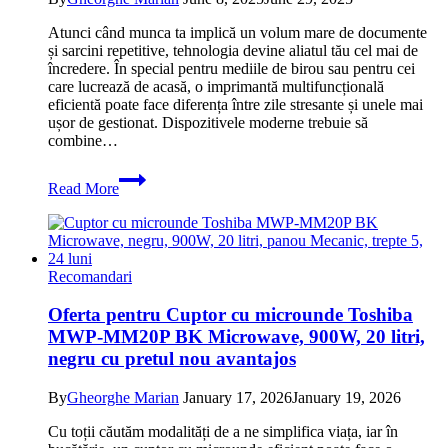
Atunci când munca ta implică un volum mare de documente
și sarcini repetitive, tehnologia devine aliatul tău cel mai de
încredere. În special pentru mediile de birou sau pentru cei
care lucrează de acasă, o imprimantă multifuncțională
eficientă poate face diferența între zile stresante și unele mai
ușor de gestionat. Dispozitivele moderne trebuie să
combine…
Oferta
Read More
pentru
Multifunctionala
Brother
DCP-
1622WE
Recomandari
Laser
Monocrom
Oferta pentru Cuptor cu microunde Toshiba
A4
MWP-MM20P BK Microwave, 900W, 20 litri,
Wireless
Negru
negru cu pretul nou avantajos
cu
pret
By
Gheorghe Marian
January 17, 2026
January 19, 2026
bun
in
Cu toții căutăm modalități de a ne simplifica viața, iar în
promotie