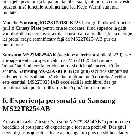
finisajele premium și la panoul tactil elegant; interiorul ceramic este
prezent, însă funcțiile suplimentare (ca Keep Warm) sunt mai
limitate.
Modelul
Samsung MG23T5018CK
(23 l, cu grill) adaugă funcție
grill și
Crusty Plate
pentru cruste crocante, fiind superior la gătit
variat (grill, coacere ușoară), dar consumă mai mult spațiu și energie,
iar prețul crește semnificativ față de MS22T8254AB pur cu
microunde.
Samsung MS22M8254AK
(versiune anterioară similară, 22 l) este
aproape identic ca specificații, dar MS22T8254AB aduce
îmbunătățiri minore la touch control și eficiență energetică. În
schimb,
Samsung MG23A7013CB
(cu grill) sacrifică simplitatea
solo pentru versatilitate, rămânând opțiune bună doar dacă grill-ul
este esențial. MS22T8254AB excelează la echilibrul design-
funcționalitate pentru utilizare zilnică pură cu microunde.
6. Experiența personală cu Samsung
MS22T8254AB
Am avut ocazia să testez Samsung MS22T8254AB în propria mea
bucătărie și pot spune că experiența a fost una pozitivă. Designul
elegant și finisajele de calitate au adăugat un plus de stil bucătăriei