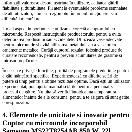
informații valoroase despre ușurința în utilizare, calitatea gătirii,
fiabilitate și durabilitate. Fii atent la eventualele probleme semnalate
de alți utilizatori, cum ar fi zgomotul în timpul funcționării sau
dificultăți în curățare.
Un alt aspect important este utilizarea corectă a cuptorului cu
microunde. Respectă instrucțiunile producătorului pentru a evita
deteriorarea produsului sau accidentele. Utilizează vase adecvate
pentru microunde și evită utilizarea metalului sau a vaselor cu
ornamente metalice. Curăță cuptorul regulat, folosind produse de
curățare recomandate, pentru a preveni acumularea de grăsime și
mirosuri neplăcute.
În ceea ce privește funcțiile, profită de programele predefinite pentru
a găti mâncăruri specifice. Experimentează cu diferite setări de
putere și timp pentru a obține rezultate optime. Dacă ești un utilizator
experimentat, poți ajusta manual setările pentru a personaliza
procesul de gătire. Nu uita să verifici întotdeauna temperatura
alimentelor înainte de a le consuma, pentru a te asigura că sunt gătite
corespunzător.
4. Elemente de unicitate si inovatie pentru
Cuptor cu microunde incorporabil
Samsung MS22T8254AB 850 W, 22l,