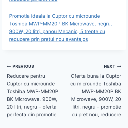
Promotia ideala la Cuptor cu microunde
Toshiba MWP-MM20P BK Microwave, negru,
900W, 20 litri, panou Mecanic, 5 trepte cu
reducere prin pretul nou avantajos
Post
PREVIOUS
NEXT
Reducere pentru
Oferta buna la Cuptor
navigation
Cuptor cu microunde
cu microunde Toshiba
Toshiba MWP-MM20P
MWP-MM20P BK
BK Microwave, 900W,
Microwave, 900W, 20
20 litri, negru – oferta
litri, negru – promotie
perfecta din promotie
cu pret nou, reducere