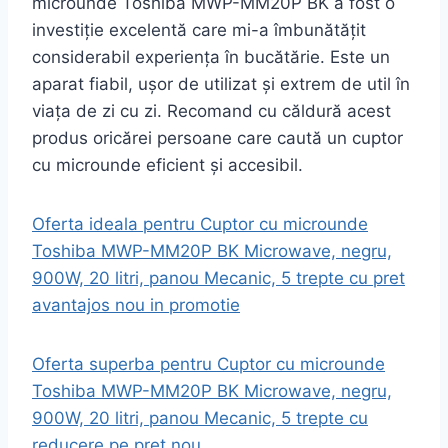
microunde Toshiba MWP-MM20P BK a fost o
investiție excelentă care mi-a îmbunătățit
considerabil experiența în bucătărie. Este un
aparat fiabil, ușor de utilizat și extrem de util în
viața de zi cu zi. Recomand cu căldură acest
produs oricărei persoane care caută un cuptor
cu microunde eficient și accesibil.
Oferta ideala pentru Cuptor cu microunde
Toshiba MWP-MM20P BK Microwave, negru,
900W, 20 litri, panou Mecanic, 5 trepte cu pret
avantajos nou in promotie
Oferta superba pentru Cuptor cu microunde
Toshiba MWP-MM20P BK Microwave, negru,
900W, 20 litri, panou Mecanic, 5 trepte cu
reducere pe pret nou