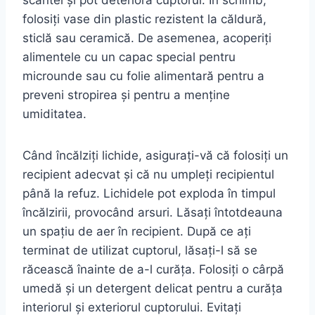
scântei și pot deteriora cuptorul. În schimb,
folosiți vase din plastic rezistent la căldură,
sticlă sau ceramică. De asemenea, acoperiți
alimentele cu un capac special pentru
microunde sau cu folie alimentară pentru a
preveni stropirea și pentru a menține
umiditatea.
Când încălziți lichide, asigurați-vă că folosiți un
recipient adecvat și că nu umpleți recipientul
până la refuz. Lichidele pot exploda în timpul
încălzirii, provocând arsuri. Lăsați întotdeauna
un spațiu de aer în recipient. După ce ați
terminat de utilizat cuptorul, lăsați-l să se
răcească înainte de a-l curăța. Folosiți o cârpă
umedă și un detergent delicat pentru a curăța
interiorul și exteriorul cuptorului. Evitați