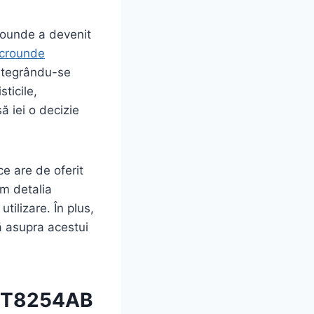
rounde a devenit
crounde
integrându-se
ticile,
ă iei o decizie
ce are de oferit
om detalia
tilizare. În plus,
ă asupra acestui
22T8254AB