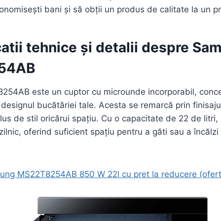
onomisești bani și să obții un produs de calitate la un p
catii tehnice și detalii despre S
54AB
4AB este un cuptor cu microunde incorporabil, conce
 designul bucătăriei tale. Acesta se remarcă prin finisaj
s de stil oricărui spațiu. Cu o capacitate de 22 de litri,
zilnic, oferind suficient spațiu pentru a găti sau a încălzi
ung MS22T8254AB 850 W 22l cu pret la reducere (ofert