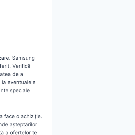
ânzare. Samsung
erit. Verifică
tatea de a
t la eventualele
ente speciale
a face o achiziție.
unde așteptărilor
ă a ofertelor te