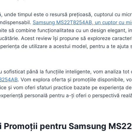
 unde timpul este o resursă prețioasă, cuptorul cu mic
indispensabil.
Samsung MS22T8254AB, un cuptor cu mi
mite să combine funcționalitatea cu un design elegant, 
ucătărie. Acest review își propune să exploreze caracteris
eriența de utilizare a acestui model, pentru a te ajuta s
 sofisticat până la funcțiile inteligente, vom analiza tot 
8254AB
. Vom explora oferta și promoțiile disponibile, v
nice și vom oferi sfaturi practice bazate pe experiența de u
xperiență personală pentru a-ți oferi o perspectivă real
 și Promoții pentru Samsung MS