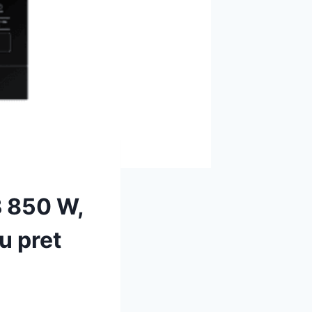
 850 W,
u pret