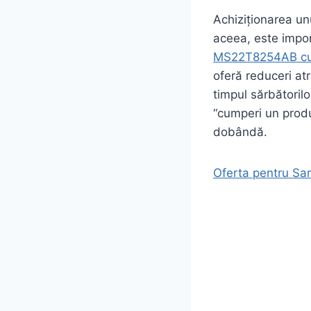
Achiziționarea unu
aceea, este import
MS22T8254AB cu 
oferă reduceri atr
timpul sărbătorilo
“cumperi un produs
dobândă.
Oferta pentru Sa