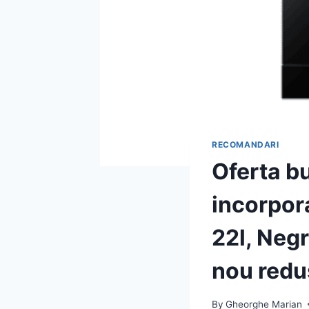
RECOMANDARI
Oferta b
incorpo
22l, Negr
nou redu
By
Gheorghe Marian