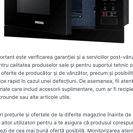
ortant este verificarea garanției și a serviciilor post-v
ru calitatea produselor sale și pentru suportul tehnic of
i oferite de producător și de vânzător, precum și posibili
ice rapid în cazul unei defecțiuni. De asemenea, fii aten
ale care includ accesorii suplimentare, cum ar fi recipi
crounde sau alte articole utile.
 prețurile și ofertele de la diferite magazine înainte de 
e altor utilizatori pentru a te asigura că produsul coresp
iezi de cea mai bună ofertă posibilă. Monitorizarea atent