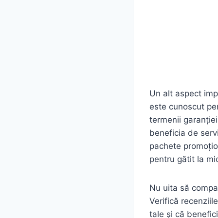
Un alt aspect imp
este cunoscut pent
termenii garanție
beneficia de serv
pachete promoțion
pentru gătit la mi
Nu uita să compari
Verifică recenziil
tale și că benefic