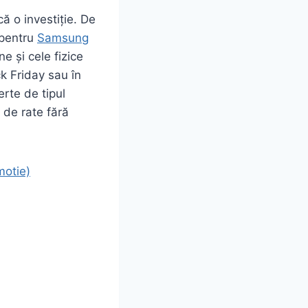
ă o investiție. De
 pentru
Samsung
e și cele fizice
ck Friday sau în
erte de tipul
 de rate fără
motie)