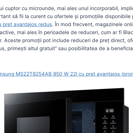
i cuptor cu microunde, mai ales unul incorporabil, implic
ant să fii la curent cu ofertele și promoțiile disponibile
pret avantajos redus
. În mod frecvent, magazinele onlin
active, mai ales în perioadele de reduceri, cum ar fi Bla
r. Aceste promoții pot include reduceri de preț direct, of
, primești altul gratuit” sau posibilitatea de a beneficia
msung MS22T8254AB 850 W 22l cu pret avantajos (pro