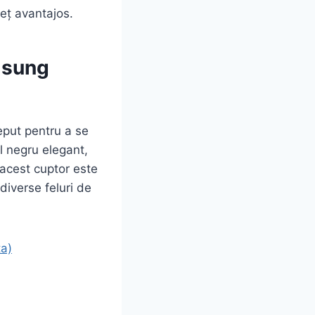
reț avantajos.
amsung
put pentru a se
ul negru elegant,
 acest cuptor este
 diverse feluri de
a)