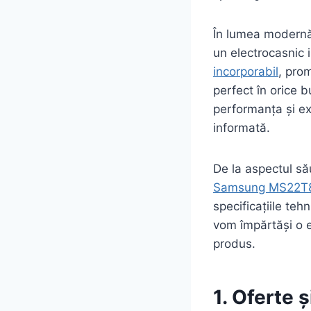
În lumea modernă,
un electrocasnic 
incorporabil
, pro
perfect în orice b
performanța și exp
informată.
De la aspectul său
Samsung MS22T
specificațiile teh
vom împărtăși o e
produs.
1. Oferte