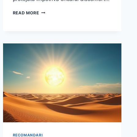
CUM
READ MORE
ALEGI
PROTECȚIA
SOLARĂ
POTRIVITĂ
PENTRU
PIELEA
TA
ȘI
PREVII
ARSURILE
SOLARE
ÎN
TIMPUL
VERII
RECOMANDARI