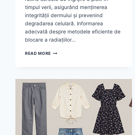
timpul verii, asigurând menținerea
integrității dermului și prevenind
degradarea celulară. Informarea
adecvată despre metodele eficiente de
blocare a radiațiilor…
TOT
READ MORE
CE
TREBUIE
SĂ
ȘTII
DESPRE
PROTECȚIA
SOLARĂ
CORECTĂ
PENTRU
A
EVITA
ARSURILE
NEPLĂCUTE