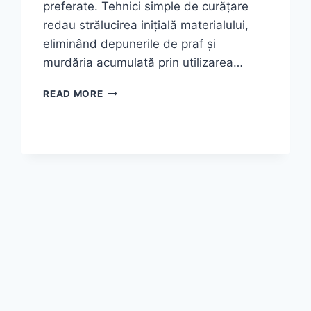
preferate. Tehnici simple de curățare
redau strălucirea inițială materialului,
eliminând depunerile de praf și
murdăria acumulată prin utilizarea…
CELE
READ MORE
MAI
BUNE
SOLUȚII
PENTRU
CURĂȚAREA
ȘI
ÎNTREȚINEREA
SUPRAFEȚELOR
DIN
PLASTIC