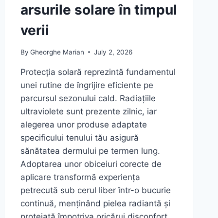
arsurile solare în timpul
verii
By
Gheorghe Marian
July 2, 2026
Protecția solară reprezintă fundamentul
unei rutine de îngrijire eficiente pe
parcursul sezonului cald. Radiațiile
ultraviolete sunt prezente zilnic, iar
alegerea unor produse adaptate
specificului tenului tău asigură
sănătatea dermului pe termen lung.
Adoptarea unor obiceiuri corecte de
aplicare transformă experiența
petrecută sub cerul liber într-o bucurie
continuă, menținând pielea radiantă și
protejată împotriva oricărui disconfort…