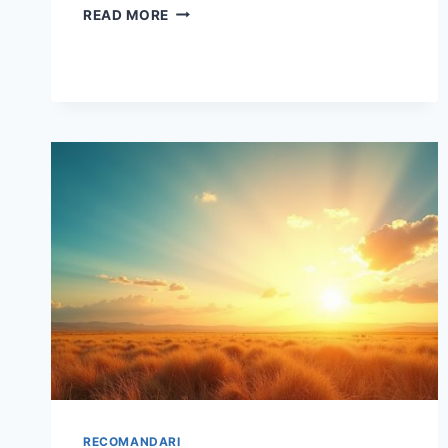
PROTECȚIA
READ MORE
SOLARĂ
EXPLICATĂ
PAS
CU
PAS:
CUM
PREVII
ARSURILE
SOLARE
ȘI
ÎȚI
PROTEJEZI
PIELEA
PE
TIMPUL
VERII
RECOMANDARI