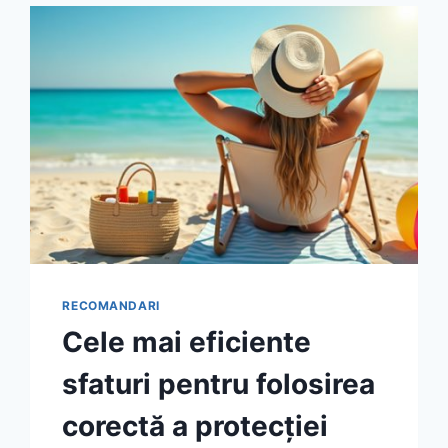
CUM
APLICI
CORECT
CREMA
CU
SPF
PENTRU
A
EVITA
ARSURILE
DE
VARĂ
RECOMANDARI
Cele mai eficiente
sfaturi pentru folosirea
corectă a protecției