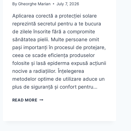
By
Gheorghe Marian
July 7, 2026
Aplicarea corectă a protecției solare
reprezintă secretul pentru a te bucura
de zilele însorite fără a compromite
sănătatea pielii. Multe persoane omit
pași importanți în procesul de protejare,
ceea ce scade eficiența produselor
folosite și lasă epiderma expusă acțiunii
nocive a radiațiilor. Înțelegerea
metodelor optime de utilizare aduce un
plus de siguranță și confort pentru…
GREȘELI
READ MORE
FRECVENTE
CÂND
APLICI
PROTECȚIA
SOLARĂ