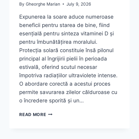
By
Gheorghe Marian
July 9, 2026
Expunerea la soare aduce numeroase
beneficii pentru starea de bine, fiind
esențială pentru sinteza vitaminei D și
pentru îmbunătățirea moralului.
Protecția solară constituie însă pilonul
principal al îngrijirii pielii în perioada
estivală, oferind scutul necesar
împotriva radiațiilor ultraviolete intense.
O abordare corectă a acestui proces
permite savurarea zilelor călduroase cu
o încredere sporită și un…
GHID
READ MORE
COMPLET
DESPRE
PROTECȚIA
SOLARĂ: