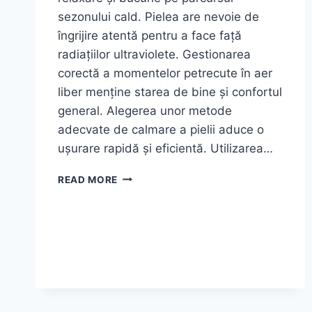
sezonului cald. Pielea are nevoie de
îngrijire atentă pentru a face față
radiațiilor ultraviolete. Gestionarea
corectă a momentelor petrecute în aer
liber menține starea de bine și confortul
general. Alegerea unor metode
adecvate de calmare a pielii aduce o
ușurare rapidă și eficientă. Utilizarea…
SFATURI
READ MORE
PENTRU
ATENUAREA
ȘI
TRATAREA
ARSURILOR
SOLARE