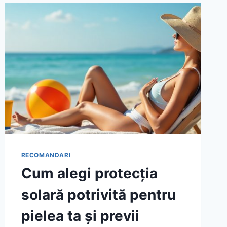
CARE
POT
PROVOCA
ARSURI
ȘI
AFECTAREA
PIELII
ÎN
SEZONUL
CALD
RECOMANDARI
Cum alegi protecția
solară potrivită pentru
pielea ta și previi