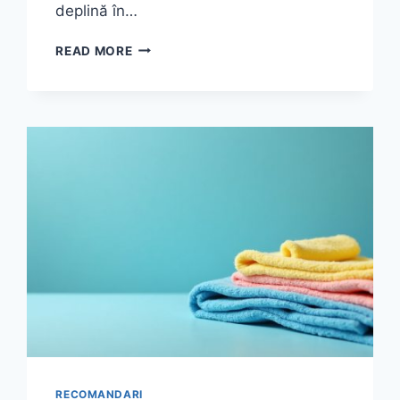
deplină în…
CELE
READ MORE
MAI
EFICIENTE
SFATURI
PENTRU
FOLOSIREA
CORECTĂ
A
PROTECȚIEI
SOLARE
ȘI
EVITAREA
ARSURILOR
ÎN
ZILELE
CANICULARE
RECOMANDARI