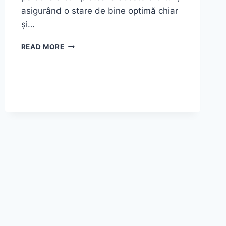
asigurând o stare de bine optimă chiar
și…
CUM
READ MORE
SĂ
ÎȚI
RĂCOREȘTI
CASA
ȘI
CORPUL
PE
VREME
DE
CANICULĂ