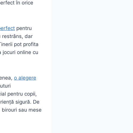
erfect în orice
erfect
pentru
 restrâns, dar
nerii pot profita
 jocuri online cu
menea,
o alegere
uturi
ial pentru copii,
eriență sigură. De
e birouri sau mese