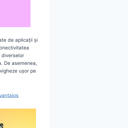
e de aplicații și
onectivitatea
 diverselor
dia. De asemenea,
navigheze ușor pe
vantajos