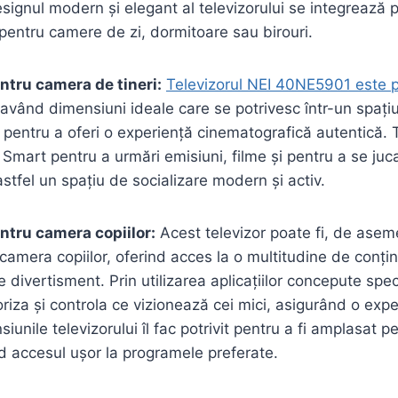
esignul modern și elegant al televizorului se integrează p
 pentru camere de zi, dormitoare sau birouri.
tru camera de tineri:
Televizorul NEI 40NE5901 este p
 având dimensiuni ideale care se potrivesc într-un spațiu
pentru a oferi o experiență cinematografică autentică. Ti
Smart pentru a urmări emisiuni, filme și pentru a se juca
astfel un spațiu de socializare modern și activ.
tru camera copiilor:
Acest televizor poate fi, de ase
camera copiilor, oferind acces la o multitudine de conțin
 divertisment. Prin utilizarea aplicațiilor concepute spec
oriza și controla ce vizionează cei mici, asigurând o exp
unile televizorului îl fac potrivit pentru a fi amplasat p
nd accesul ușor la programele preferate.