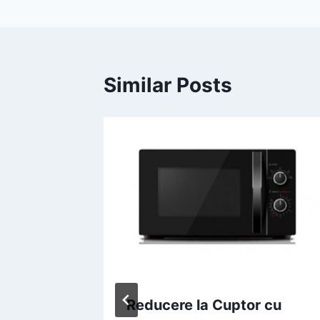
Similar Posts
a
t de
Reducere la Cuptor cu