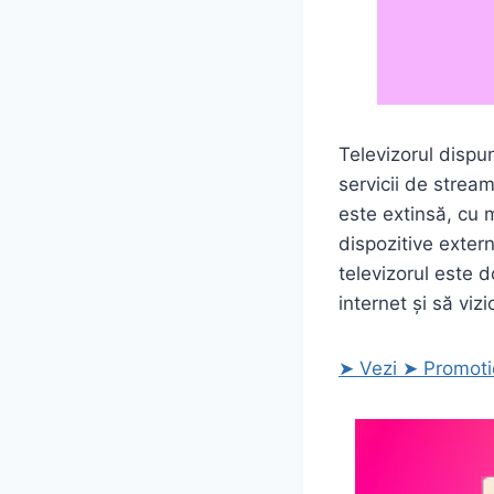
Televizorul dispu
servicii de strea
este extinsă, cu m
dispozitive exter
televizorul este d
internet și să viz
➤ Vezi ➤ Promoti