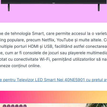
ne de tehnologia Smart, care permite accesul la o varietat
ming populare, precum Netflix, YouTube și multe altele. C
ultiple porturi HDMI și USB, facilitând astfel conectarea
ne, cum ar fi consolele de jocuri sau playerele multime
otat cu conectivitate Wi-Fi, permițând utilizatorilor să 
ioneze conținut online.
e pentru Televizor LED Smart Nei 40NE5901 cu pretul a