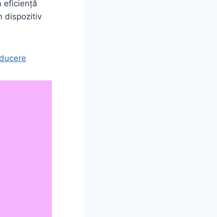
 eficiență
n dispozitiv
educere