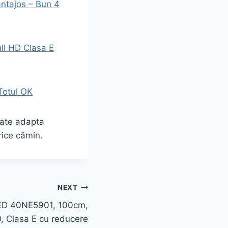
antajos – Bun 4
ll HD Clasa E
Totul OK
ate adapta
rice cămin.
NEXT
 LED 40NE5901, 100cm,
D, Clasa E cu reducere