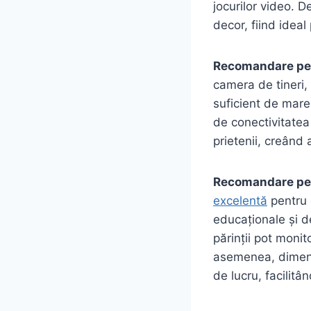
jocurilor video. D
decor, fiind ideal
Recomandare pen
camera de tineri,
suficient de mare 
de conectivitatea 
prietenii, creând 
Recomandare pen
excelentă
pentru 
educaționale și de
părinții pot monit
asemenea, dimensi
de lucru, facilitâ