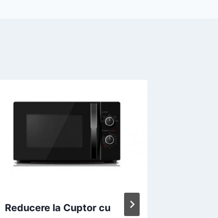
Orice t
interes
interes
By
Gheorgh
September
Reducere la Cuptor cu