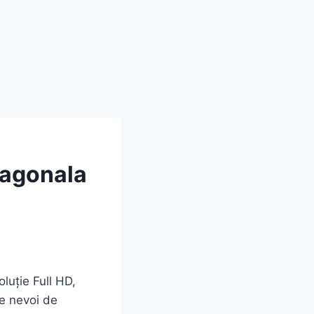
iagonala
luție Full HD,
te nevoi de