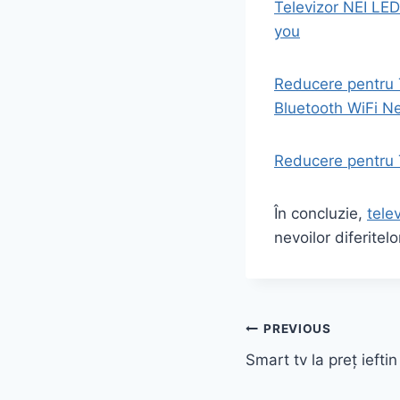
Televizor NEI LED
you
Reducere pentru 
Bluetooth WiFi N
Reducere pentru 
În concluzie,
tele
nevoilor diferitel
Post
PREVIOUS
Smart tv la preț iefti
navigation