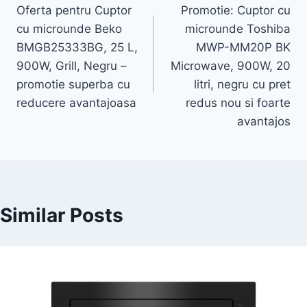
Oferta pentru Cuptor
Promotie: Cuptor cu
navigation
cu microunde Beko
microunde Toshiba
BMGB25333BG, 25 L,
MWP-MM20P BK
900W, Grill, Negru –
Microwave, 900W, 20
promotie superba cu
litri, negru cu pret
reducere avantajoasa
redus nou si foarte
avantajos
Similar Posts