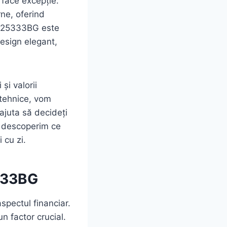
u face excepție.
ne, oferind
MGB25333BG este
esign elegant,
și valorii
tehnice, vom
ajuta să decideți
ă descoperim ce
 cu zi.
5333BG
spectul financiar.
n factor crucial.