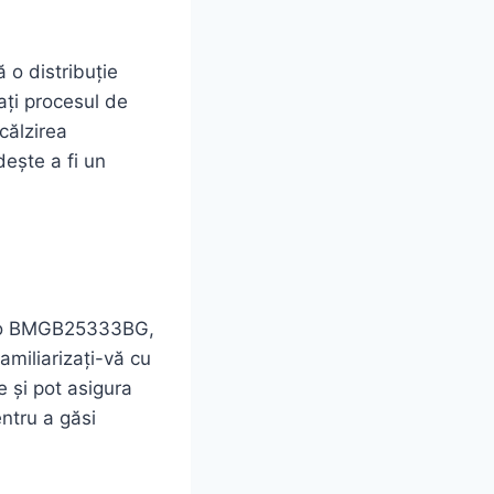
 o distribuție
ați procesul de
călzirea
ește a fi un
Beko BMGB25333BG,
familiarizați-vă cu
e și pot asigura
entru a găsi