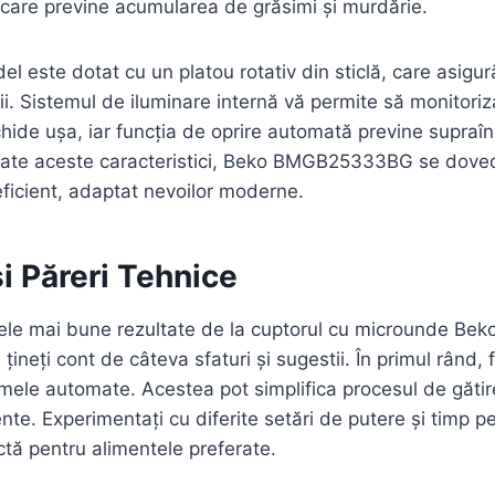
al care previne acumularea de grăsimi și murdărie.
el este dotat cu un platou rotativ din sticlă, care asigură
ii. Sistemul de iluminare internă vă permite să monitoriz
chide ușa, iar funcția de oprire automată previne supraîn
toate aceste caracteristici, Beko BMGB25333BG se doved
 eficient, adaptat nevoilor moderne.
și Păreri Tehnice
cele mai bune rezultate de la cuptorul cu microunde 
țineți cont de câteva sfaturi și sugestii. În primul rând, 
ramele automate. Acestea pot simplifica procesul de gătir
nte. Experimentați cu diferite setări de putere și timp p
tă pentru alimentele preferate.