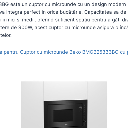
 este un cuptor cu microunde cu un design modern și 
va integra perfect în orice bucătărie. Capacitatea sa de 2
lii mici și medii, oferind suficient spațiu pentru a găti di
ere de 900W, acest cuptor cu microunde asigură o încăl
telor.
ie pentru Cuptor cu microunde Beko BMGB25333BG cu p