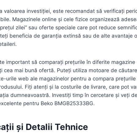
valoarea investiției, este recomandat să verificați perio
ibile. Magazinele online și cele fizice organizează adese
“prețul zilei” sau oferte speciale care pot reduce semnific
ți beneficia de garanția extinsă sau de alte avantaje o
taileri.
 important să comparați prețurile în diferite magazine
ți cea mai bună ofertă. Puteți utiliza motoare de căutare
te-urile web ale magazinelor pentru a compara prețurile ș
odusului. Fiți atenți și la costurile de livrare, care pot va
ația dumneavoastră. Investiți timp în cercetare și veți d
e excelente pentru Beko BMGB25333BG.
ații și Detalii Tehnice