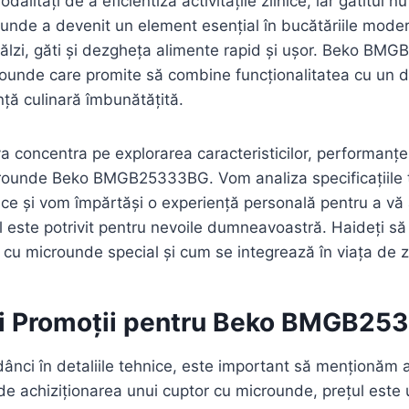
alități de a eficientiza activitățile zilnice, iar gătitul n
unde a devenit un element esențial în bucătăriile moder
călzi, găti și dezgheța alimente rapid și ușor. Beko B
ounde care promite să combine funcționalitatea cu un d
nță culinară îmbunătățită.
 concentra pe explorarea caracteristicilor, performanței 
crounde Beko BMGB25333BG. Vom analiza specificațiile 
ctice și vom împărtăși o experiență personală pentru a vă 
 este potrivit pentru nevoile dumneavoastră. Haideți s
 cu microunde special și cum se integrează în viața de zi
 și Promoții pentru Beko BMGB2
dânci în detaliile tehnice, este important să menționăm a
e achiziționarea unui cuptor cu microunde, prețul este u