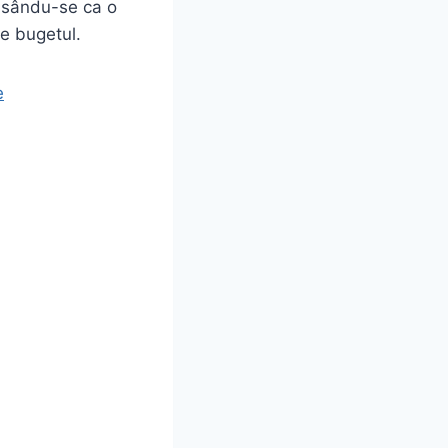
asându-se ca o
ge bugetul.
e