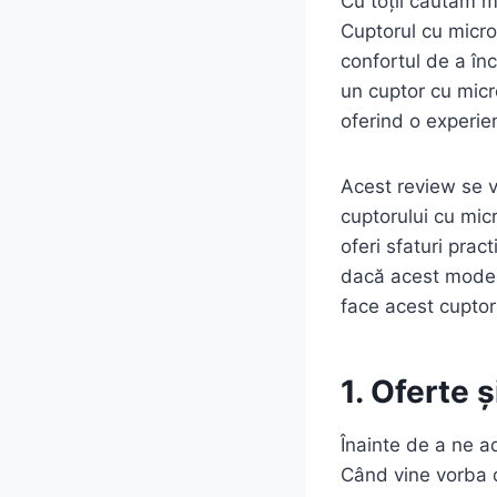
Cu toții căutăm mod
Cuptorul cu micro
confortul de a în
un cuptor cu micr
oferind o experie
Acest review se va
cuptorului cu mi
oferi sfaturi pra
dacă acest model
face acest cuptor
1. Oferte
Înainte de a ne a
Când vine vorba d