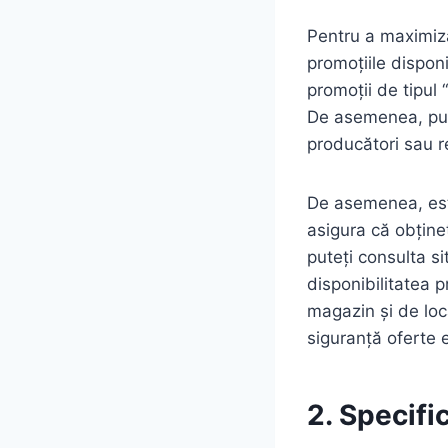
Pentru a maximiza 
promoțiile dispon
promoții de tipul 
De asemenea, pute
producători sau re
De asemenea, este
asigura că obține
puteți consulta si
disponibilitatea pr
magazin și de loc
siguranță ofert
2. Specific