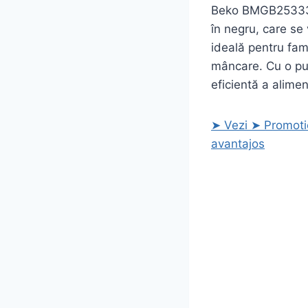
Beko BMGB25333BG
în negru, care se 
ideală pentru fami
mâncare. Cu o put
eficientă a alimen
➤ Vezi ➤ Promot
avantajos