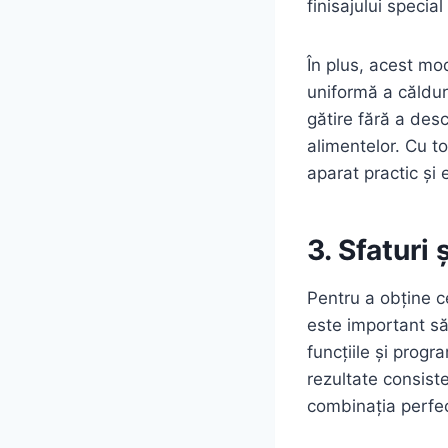
finisajului speci
În plus, acest mod
uniformă a căldur
gătire fără a des
alimentelor. Cu 
aparat practic și
3. Sfaturi 
Pentru a obține 
este important să 
funcțiile și prog
rezultate consiste
combinația perfec