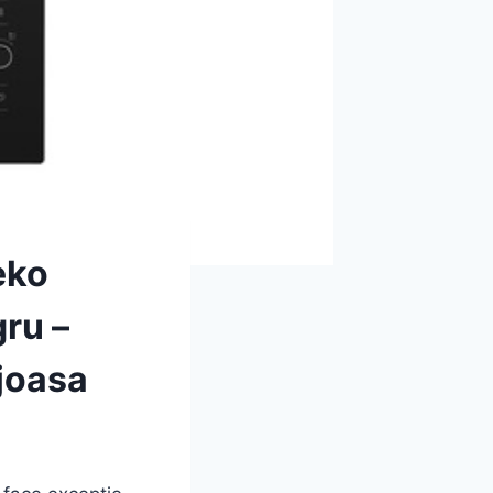
eko
ru –
joasa