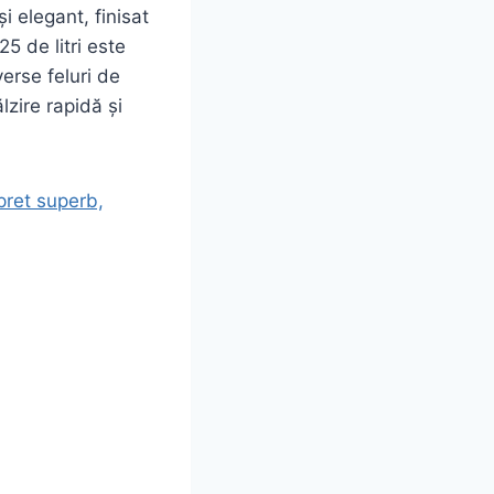
elegant, finisat
5 de litri este
verse feluri de
zire rapidă și
ret superb,