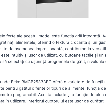
ele forte ale acestui model este funcția grill integrată. 
gratinați alimentele, oferind o textură crocantă și un gust
i este de asemenea impresionantă, contribuind la versatil
ste intuitiv și ușor de utilizat, cu butoane tactile și un af
 să selectați cu ușurință programele de gătit, nivelurile 
unde Beko BMGB25333BG oferă o varietate de funcții uti
 pentru gătitul diferitelor tipuri de alimente, funcția 
ometru programabil. Acesta include și o funcție de bloca
a în utilizare. Interiorul cuptorului este ușor de curățat,