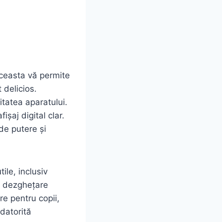
Aceasta vă permite
 delicios.
itatea aparatului.
ișaj digital clar.
de putere și
le, inclusiv
de dezghețare
re pentru copii,
 datorită