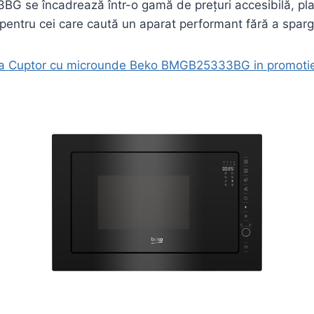
 se încadrează într-o gamă de prețuri accesibilă, pl
 pentru cei care caută un aparat performant fără a spar
 la Cuptor cu microunde Beko BMGB25333BG in promoti