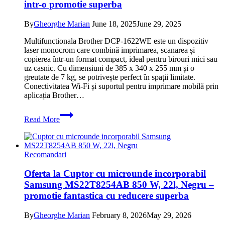
900W,
intr-o promotie superba
Grill,
Negru
By
Gheorghe Marian
June 18, 2025
June 29, 2025
–
promotie
Multifunctionala Brother DCP-1622WE este un dispozitiv
cu
laser monocrom care combină imprimarea, scanarea și
oferta
copierea într-un format compact, ideal pentru birouri mici sau
foarte
uz casnic. Cu dimensiuni de 385 x 340 x 255 mm și o
buna
greutate de 7 kg, se potrivește perfect în spații limitate.
Conectivitatea Wi-Fi și suportul pentru imprimare mobilă prin
aplicația Brother…
Oferta
Read More
la
Multifunctionala
Brother
DCP-
Recomandari
1622WE
Laser
Oferta la Cuptor cu microunde incorporabil
Monocrom
Samsung MS22T8254AB 850 W, 22l, Negru –
A4
Wireless
promotie fantastica cu reducere superba
Negru
intr-
By
Gheorghe Marian
February 8, 2026
May 29, 2026
o