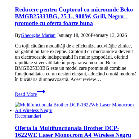
Reducere pentru Cuptorul cu microunde Beko
BMGB25333BG, 25 L, 900W, Grill, Negru –
promotie cu oferta foarte buna
By
Gheorghe Marian
January 18, 2026
February 13, 2026
Cu toții căutăm modalități de a eficientiza activitățile zilnice,
iar gătitul nu face excepție. Cuptorul cu microunde a devenit
un electrocasnic indispensabil în multe gospodării, oferind
rapiditate și versatilitate în prepararea meselor. Beko
BMGB25333BG este un model care promite să combine
funcționalitatea cu un design elegant, aducând o notă modernă
în bucătăria dumneavoastră. Acest review…
Reducere
Read More
pentru
Cuptorul
cu
microunde
Recomandari
Beko
BMGB25333BG,
Oferta la Multifunctionala Brother DCP-
25
1622WE Laser Monocrom A4 Wireless Negru
L,