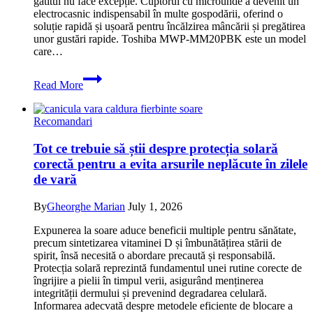
gătitul nu face excepție. Cuptorul cu microunde a devenit un
superba
electrocasnic indispensabil în multe gospodării, oferind o
soluție rapidă și ușoară pentru încălzirea mâncării și pregătirea
unor gustări rapide. Toshiba MWP-MM20PBK este un model
care…
Oferta
Read More
foarte
buna
la
Recomandari
Cuptor
cu
Tot ce trebuie să știi despre protecția solară
microunde
corectă pentru a evita arsurile neplăcute în zilele
Toshiba
MWP-
de vară
MM20P
BK
By
Gheorghe Marian
July 1, 2026
Microwave,
900W,
Expunerea la soare aduce beneficii multiple pentru sănătate,
20
precum sintetizarea vitaminei D și îmbunătățirea stării de
litri,
spirit, însă necesită o abordare precaută și responsabilă.
negru
Protecția solară reprezintă fundamentul unei rutine corecte de
–
îngrijire a pielii în timpul verii, asigurând menținerea
o
integrității dermului și prevenind degradarea celulară.
promotie
Informarea adecvată despre metodele eficiente de blocare a