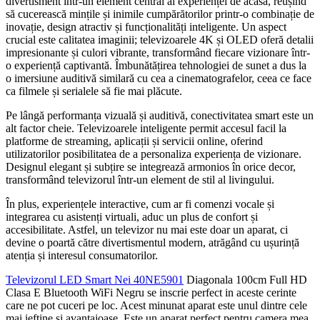
divertisment într-un element central al experienței de acasă, reușind
să cucerească mințile și inimile cumpărătorilor printr-o combinație de
inovație, design atractiv și funcționalități inteligente. Un aspect
crucial este calitatea imaginii; televizoarele 4K și OLED oferă detalii
impresionante și culori vibrante, transformând fiecare vizionare într-
o experiență captivantă. Îmbunătățirea tehnologiei de sunet a dus la
o imersiune auditivă similară cu cea a cinematografelor, ceea ce face
ca filmele și serialele să fie mai plăcute.
Pe lângă performanța vizuală și auditivă, conectivitatea smart este un
alt factor cheie. Televizoarele inteligente permit accesul facil la
platforme de streaming, aplicații și servicii online, oferind
utilizatorilor posibilitatea de a personaliza experiența de vizionare.
Designul elegant și subțire se integrează armonios în orice decor,
transformând televizorul într-un element de stil al livingului.
În plus, experiențele interactive, cum ar fi comenzi vocale și
integrarea cu asistenți virtuali, aduc un plus de confort și
accesibilitate. Astfel, un televizor nu mai este doar un aparat, ci
devine o poartă către divertismentul modern, atrăgând cu ușurință
atenția și interesul consumatorilor.
Televizorul LED Smart Nei 40NE5901
Diagonala 100cm Full HD
Clasa E Bluetooth WiFi Negru se inscrie perfect in aceste cerinte
care ne pot cuceri pe loc. Acest minunat aparat este unul dintre cele
mai ieftine si avantajoase. Este un aparat perfect pentru camera mea