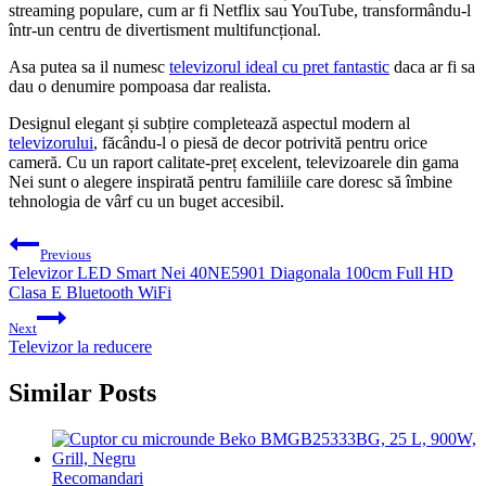
streaming populare, cum ar fi Netflix sau YouTube, transformându-l
într-un centru de divertisment multifuncțional.
Asa putea sa il numesc
televizorul ideal cu pret fantastic
daca ar fi sa
dau o denumire pompoasa dar realista.
Designul elegant și subțire completează aspectul modern al
televizorului
, făcându-l o piesă de decor potrivită pentru orice
cameră. Cu un raport calitate-preț excelent, televizoarele din gama
Nei sunt o alegere inspirată pentru familiile care doresc să îmbine
tehnologia de vârf cu un buget accesibil.
Post
Previous
navigation
Televizor LED Smart Nei 40NE5901 Diagonala 100cm Full HD
Clasa E Bluetooth WiFi
Next
Televizor la reducere
Similar Posts
Recomandari