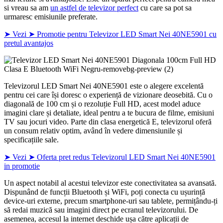
si vreau sa am
un astfel de televizor perfect
cu care sa pot sa
urmaresc emisiunile preferate.
➤ Vezi ➤ Promotie pentru Televizor LED Smart Nei 40NE5901 cu
pretul avantajos
Televizorul LED Smart Nei 40NE5901 este o alegere excelentă
pentru cei care își doresc o experiență de vizionare deosebită. Cu o
diagonală de 100 cm și o rezoluție Full HD, acest model aduce
imagini clare și detaliate, ideal pentru a te bucura de filme, emisiuni
TV sau jocuri video. Parte din clasa energetică E, televizorul oferă
un consum relativ optim, având în vedere dimensiunile și
specificațiile sale.
➤ Vezi ➤ Oferta pret redus Televizorul LED Smart Nei 40NE5901
in promotie
Un aspect notabil al acestui televizor este conectivitatea sa avansată.
Dispunând de funcții Bluetooth și WiFi, poți conecta cu ușurință
device-uri externe, precum smartphone-uri sau tablete, permițându-ți
să redai muzică sau imagini direct pe ecranul televizorului. De
asemenea, accesul la internet deschide ușa către aplicații de