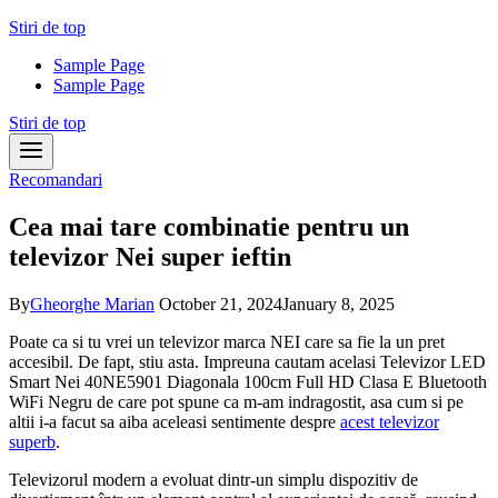
Skip
Stiri de top
to
Sample Page
content
Sample Page
Stiri de top
Recomandari
Cea mai tare combinatie pentru un
televizor Nei super ieftin
By
Gheorghe Marian
October 21, 2024
January 8, 2025
Poate ca si tu vrei un televizor marca NEI care sa fie la un pret
accesibil. De fapt, stiu asta. Impreuna cautam acelasi Televizor LED
Smart Nei 40NE5901 Diagonala 100cm Full HD Clasa E Bluetooth
WiFi Negru de care pot spune ca m-am indragostit, asa cum si pe
altii i-a facut sa aiba aceleasi sentimente despre
acest televizor
superb
.
Televizorul modern a evoluat dintr-un simplu dispozitiv de