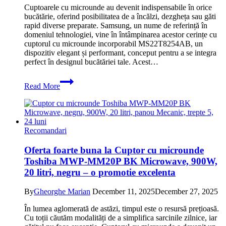
promotie
Cuptoarele cu microunde au devenit indispensabile în orice
superba
bucătărie, oferind posibilitatea de a încălzi, dezgheța sau găti
rapid diverse preparate. Samsung, un nume de referință în
domeniul tehnologiei, vine în întâmpinarea acestor cerințe cu
cuptorul cu microunde incorporabil MS22T8254AB, un
dispozitiv elegant și performant, conceput pentru a se integra
perfect în designul bucătăriei tale. Acest…
Oferta
Read More
la
Cuptor
cu
microunde
incorporabil
Recomandari
Samsung
MS22T8254AB
Oferta foarte buna la Cuptor cu microunde
850
Toshiba MWP-MM20P BK Microwave, 900W,
W,
22l,
20 litri, negru – o promotie excelenta
Negru
–
By
Gheorghe Marian
December 11, 2025
December 27, 2025
promotie
fantastica
În lumea aglomerată de astăzi, timpul este o resursă prețioasă.
cu
Cu toții căutăm modalități de a simplifica sarcinile zilnice, iar
reducere