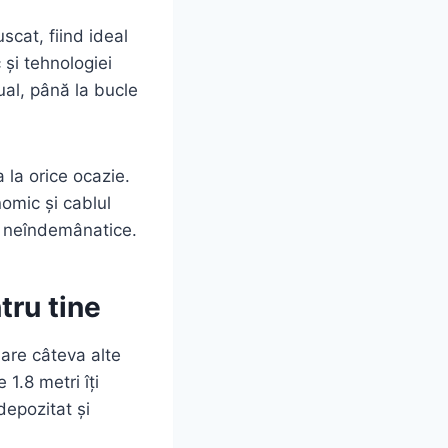
cat, fiind ideal
 și tehnologiei
sual, până la bucle
a la orice ocazie.
omic și cablul
ai neîndemânatice.
tru tine
are câteva alte
1.8 metri îți
depozitat și