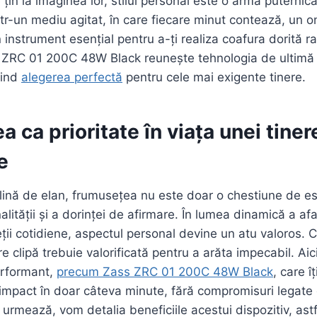
e țin la imaginea lor, stilul personal este o armă puternic
ntr-un mediu agitat, în care fiecare minut contează, un o
 instrument esențial pentru a-ți realiza coafura dorită rap
 ZRC 01 200C 48W Black reunește tehnologia de ultimă 
iind
alegerea perfectă
pentru cele mai exigente tinere.
 ca prioritate în viața unei tiner
e
lină de elan, frumusețea nu este doar o chestiune de est
lității și a dorinței de afirmare. În lumea dinamică a afa
vieții cotidiene, aspectul personal devine un atu valoros. 
re clipă trebuie valorificată pentru a arăta impecabil. Aici
erformant,
precum Zass ZRC 01 200C 48W Black
, care î
 impact în doar câteva minute, fără compromisuri legate
e urmează, vom detalia beneficiile acestui dispozitiv, astf