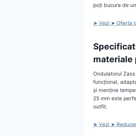
poți bucura de un 
➤ Vezi ➤ Oferta 
Specificat
materiale
Ondulatorul Zass
funcțional, adapta
și menține temper
25 mm este perfec
outfit.
➤ Vezi ➤ Reducer