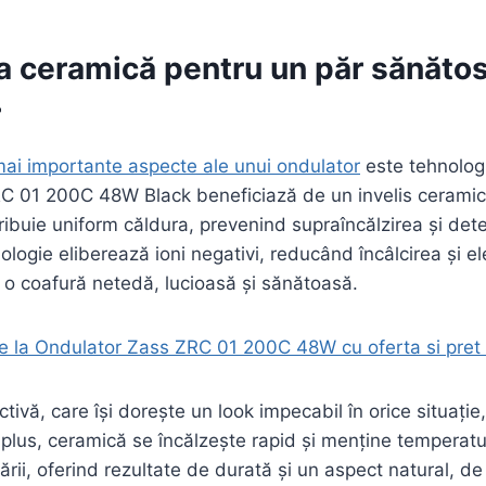
a ceramică pentru un păr sănătos
r
mai importante aspecte ale unui ondulator
este tehnologi
RC 01 200C 48W Black beneficiază de un invelis ceramic
tribuie uniform căldura, prevenind supraîncălzirea și dete
logie eliberează ioni negativi, reducând încâlcirea și el
te o coafură netedă, lucioasă și sănătoasă.
e la Ondulator Zass ZRC 01 200C 48W cu oferta si pret 
tivă, care își dorește un look impecabil în orice situație
n plus, ceramică se încălzește rapid și menține temperat
ării, oferind rezultate de durată și un aspect natural, de 