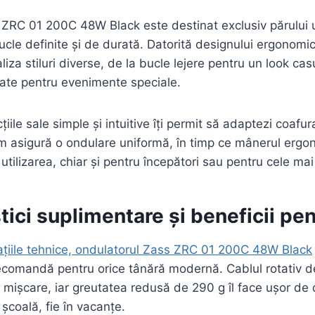
ZRC 01 200C 48W Black este destinat exclusiv părului us
ucle definite și de durată. Datorită designului ergonomic
liza stiluri diverse, de la bucle lejere pentru un look ca
icate pentru evenimente speciale.
țiile sale simple și intuitive îți permit să adaptezi coafur
m asigură o ondulare uniformă, în timp ce mânerul ergon
ă utilizarea, chiar și pentru începători sau pentru cele m
tici suplimentare și beneficii pen
ațiile tehnice, ondulatorul Zass ZRC 01 200C 48W Black
recomandă pentru orice tânără modernă. Cablul rotativ de 
e mișcare, iar greutatea redusă de 290 g îl face ușor de 
 școală, fie în vacanțe.