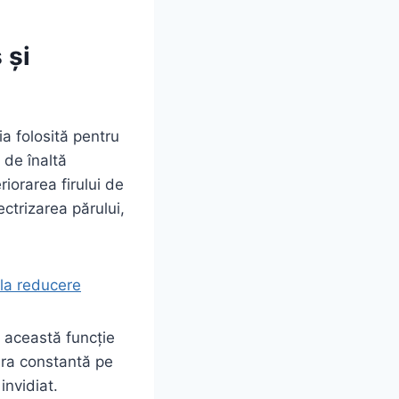
 și
a folosită pentru
 de înaltă
riorarea firului de
ectrizarea părului,
la reducere
, această funcție
ura constantă pe
invidiat.