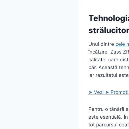
Tehnologi
strălucito
Unul dintre
cele 
încălzire. Zass Z
calitate, care dis
păr. Această tehno
iar rezultatul es
➤ Vezi ➤ Promoti
Pentru o tânără ac
este esențială. Î
tot parcursul coaf