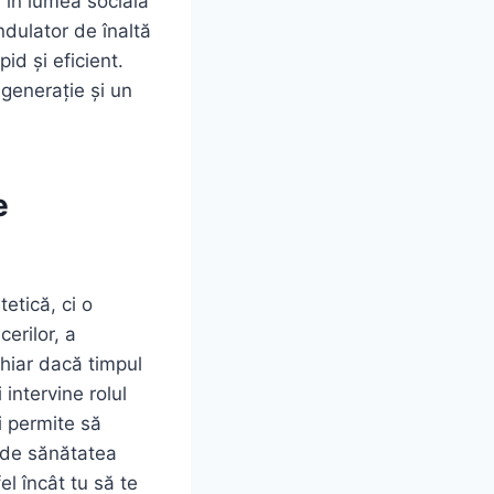
ă în lumea socială
ndulator de înaltă
id și eficient.
generație și un
e
etică, ci o
cerilor, a
Chiar dacă timpul
 intervine rolul
ți permite să
 de sănătatea
el încât tu să te