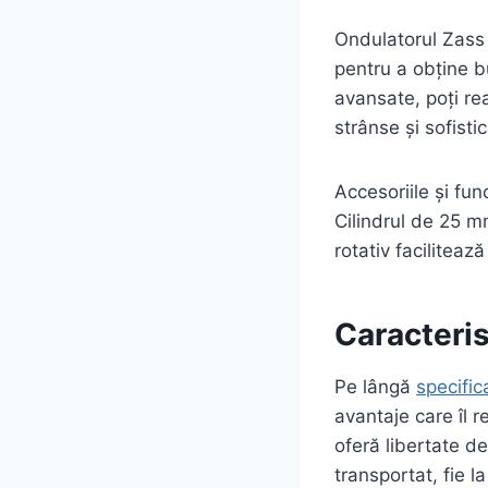
Ondulatorul Zass 
pentru a obține b
avansate, poți rea
strânse și sofist
Accesoriile și func
Cilindrul de 25 m
rotativ faciliteaz
Caracteris
Pe lângă
specific
avantaje care îl 
oferă libertate d
transportat, fie la