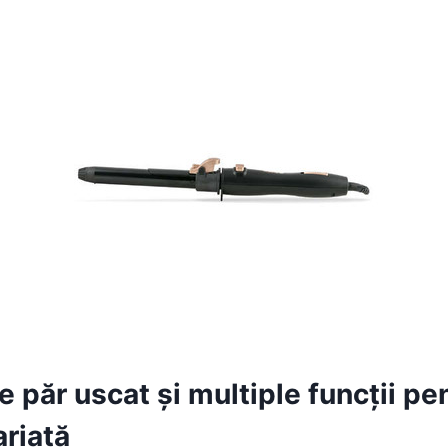
pe păr uscat și multiple funcții pe
ariată