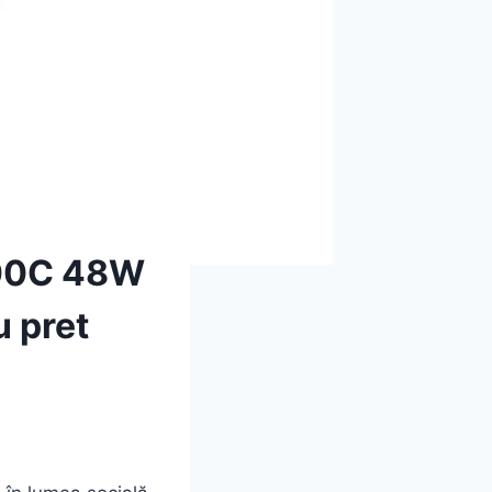
200C 48W
u pret