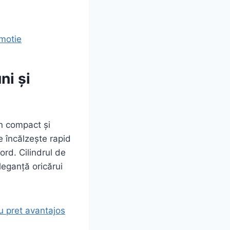
motie
ni și
n compact și
e încălzește rapid
ord. Cilindrul de
eganță oricărui
 pret avantajos