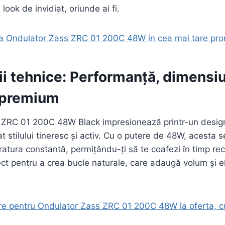
look de invidiat, oriunde ai fi.
la Ondulator Zass ZRC 01 200C 48W in cea mai tare pro
ii tehnice: Performanță, dimensiu
 premium
 ZRC 01 200C 48W Black impresionează printr-un desig
t stilului tineresc și activ. Cu o putere de 48W, acesta s
atura constantă, permițându-ți să te coafezi în timp rec
t pentru a crea bucle naturale, care adaugă volum și el
e pentru Ondulator Zass ZRC 01 200C 48W la oferta, cu