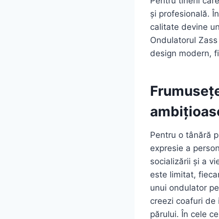
Pentru tinerii car
și profesională. Î
calitate devine un
Ondulatorul Zass
design modern, f
Frumusețea
ambițioas
Pentru o tânără p
expresie a persona
socializării și a 
este limitat, fieca
unui ondulator p
creezi coafuri de
părului. În cele c