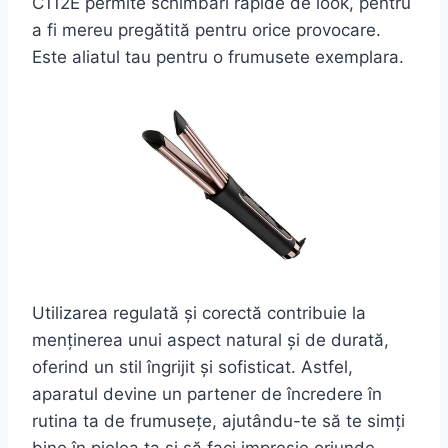
C112E permite schimbări rapide de look, pentru
a fi mereu pregătită pentru orice provocare.
Este aliatul tau pentru o frumusete exemplara.
Utilizarea regulată și corectă contribuie la
menținerea unui aspect natural și de durată,
oferind un stil îngrijit și sofisticat. Astfel,
aparatul devine un partener de încredere în
rutina ta de frumusețe, ajutându-te să te simți
bine în pielea ta și să faci impresie oriunde