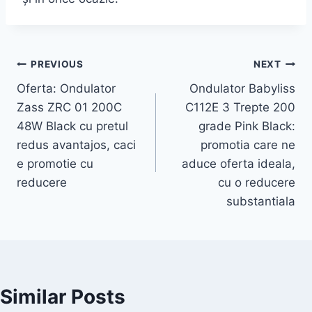
Post
PREVIOUS
NEXT
Oferta: Ondulator
Ondulator Babyliss
navigation
Zass ZRC 01 200C
C112E 3 Trepte 200
48W Black cu pretul
grade Pink Black:
redus avantajos, caci
promotia care ne
e promotie cu
aduce oferta ideala,
reducere
cu o reducere
substantiala
Similar Posts