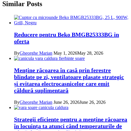
Similar Posts
Reducere pentru Beko BMGB25333BG in
oferta
By
Gheorghe Marian
May 1, 2026
May 28, 2026
Menține răcoarea în casă prin ferestre
blindate pe zi, ventilatoare plasate strategic
și evitarea electrocasnicelor care emit
căldură suplimentară
By
Gheorghe Marian
June 26, 2026
June 26, 2026
Strategii eficiente pentru a menține răcoarea
în locuința ta atunci când temperaturile de