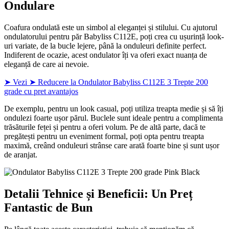
Ondulare
Coafura ondulată este un simbol al eleganței și stilului. Cu ajutorul
ondulatorului pentru păr Babyliss C112E, poți crea cu ușurință look-
uri variate, de la bucle lejere, până la onduleuri definite perfect.
Indiferent de ocazie, acest ondulator îți va oferi exact nuanța de
eleganță de care ai nevoie.
➤ Vezi ➤ Reducere la Ondulator Babyliss C112E 3 Trepte 200
grade cu pret avantajos
De exemplu, pentru un look casual, poți utiliza treapta medie și să îți
ondulezi foarte ușor părul. Buclele sunt ideale pentru a complimenta
trăsăturile feței și pentru a oferi volum. Pe de altă parte, dacă te
pregătești pentru un eveniment formal, poți opta pentru treapta
maximă, creând onduleuri strânse care arată foarte bine și sunt ușor
de aranjat.
Detalii Tehnice și Beneficii: Un Preț
Fantastic de Bun