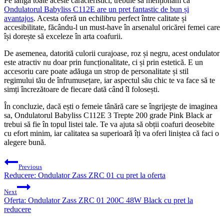
Pe lângă toate aceste caracteristici, trebuie să menționăm că
Ondulatorul Babyliss C112E are un pret fantastic de bun și
avantajos
. Acesta oferă un echilibru perfect între calitate și
accesibilitate, făcându-l un must-have în arsenalul oricărei femei care
își dorește să exceleze în arta coafurii.
De asemenea, datorită culorii curajoase, roz și negru, acest ondulator
este atractiv nu doar prin funcționalitate, ci și prin estetică. E un
accesoriu care poate adăuga un strop de personalitate și stil
regimului tău de înfrumusețare, iar aspectul său chic te va face să te
simți încrezătoare de fiecare dată când îl folosești.
În concluzie, dacă ești o femeie tânără care se îngrijeşte de imaginea
sa, Ondulatorul Babyliss C112E 3 Trepte 200 grade Pink Black ar
trebui să fie în topul listei tale. Te va ajuta să obții coafuri deosebite
cu efort minim, iar calitatea sa superioară îți va oferi liniștea că faci o
alegere bună.
Post
Previous
navigation
Reducere: Ondulator Zass ZRC 01 cu pret la oferta
Next
Oferta: Ondulator Zass ZRC 01 200C 48W Black cu pret la
reducere