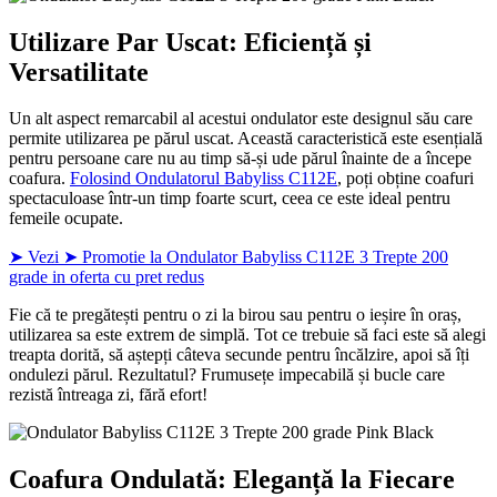
Utilizare Par Uscat: Eficiență și
Versatilitate
Un alt aspect remarcabil al acestui ondulator este designul său care
permite utilizarea pe părul uscat. Această caracteristică este esențială
pentru persoane care nu au timp să-și ude părul înainte de a începe
coafura.
Folosind Ondulatorul Babyliss C112E
, poți obține coafuri
spectaculoase într-un timp foarte scurt, ceea ce este ideal pentru
femeile ocupate.
➤ Vezi ➤ Promotie la Ondulator Babyliss C112E 3 Trepte 200
grade in oferta cu pret redus
Fie că te pregătești pentru o zi la birou sau pentru o ieșire în oraș,
utilizarea sa este extrem de simplă. Tot ce trebuie să faci este să alegi
treapta dorită, să aștepți câteva secunde pentru încălzire, apoi să îți
ondulezi părul. Rezultatul? Frumusețe impecabilă și bucle care
rezistă întreaga zi, fără efort!
Coafura Ondulată: Eleganță la Fiecare