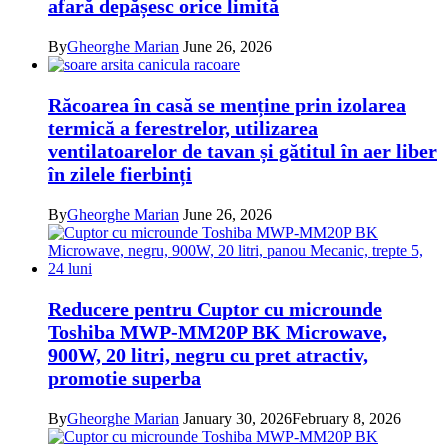
afară depășesc orice limită
By
Gheorghe Marian
June 26, 2026
Răcoarea în casă se menține prin izolarea
termică a ferestrelor, utilizarea
ventilatoarelor de tavan și gătitul în aer liber
în zilele fierbinți
By
Gheorghe Marian
June 26, 2026
Reducere pentru Cuptor cu microunde
Toshiba MWP-MM20P BK Microwave,
900W, 20 litri, negru cu pret atractiv,
promotie superba
By
Gheorghe Marian
January 30, 2026
February 8, 2026