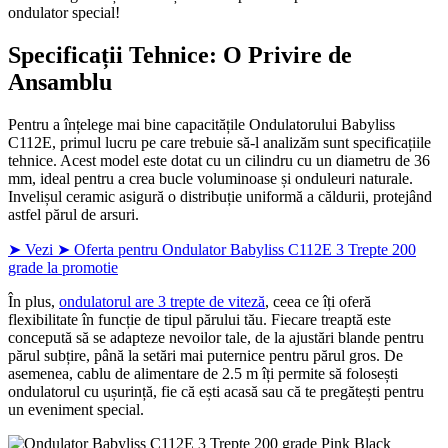
ondulator special!
Specificații Tehnice: O Privire de
Ansamblu
Pentru a înțelege mai bine capacitățile Ondulatorului Babyliss
C112E, primul lucru pe care trebuie să-l analizăm sunt specificațiile
tehnice. Acest model este dotat cu un cilindru cu un diametru de 36
mm, ideal pentru a crea bucle voluminoase și onduleuri naturale.
Invelișul ceramic asigură o distribuție uniformă a căldurii, protejând
astfel părul de arsuri.
➤ Vezi ➤ Oferta pentru Ondulator Babyliss C112E 3 Trepte 200
grade la promotie
În plus,
ondulatorul are 3 trepte de viteză
, ceea ce îți oferă
flexibilitate în funcție de tipul părului tău. Fiecare treaptă este
concepută să se adapteze nevoilor tale, de la ajustări blande pentru
părul subțire, până la setări mai puternice pentru părul gros. De
asemenea, cablu de alimentare de 2.5 m îți permite să folosești
ondulatorul cu ușurință, fie că ești acasă sau că te pregătești pentru
un eveniment special.