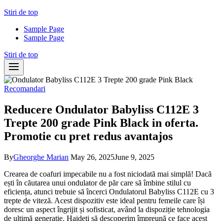
Skip
Stiri de top
to
Sample Page
content
Sample Page
Stiri de top
Recomandari
Reducere Ondulator Babyliss C112E 3
Trepte 200 grade Pink Black in oferta.
Promotie cu pret redus avantajos
By
Gheorghe Marian
May 26, 2025
June 9, 2025
Crearea de coafuri impecabile nu a fost niciodată mai simplă! Dacă
ești în căutarea unui ondulator de păr care să îmbine stilul cu
eficiența, atunci trebuie să încerci Ondulatorul Babyliss C112E cu 3
trepte de viteză. Acest dispozitiv este ideal pentru femeile care își
doresc un aspect îngrijit și sofisticat, având la dispoziție tehnologia
de ultimă generație. Haideți să descoperim împreună ce face acest