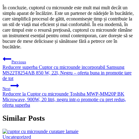
În concluzie, cuptorul cu microunde este mult mai mult decât un
simplu aparat de încălzire. Este un partener de nădejde în bucătărie,
care simplifică procesul de gătit, economisește timp și contribuie la
un stil de viață mai eficient și mai confortabil. În era modernă, în
care timpul este o resursă prețioasă, cuptorul cu microunde rămâne
un instrument esențial pentru omul contemporan, care dorește să se
bucure de mese delicioase și sănătoase fără a petrece ore în
bucătărie.
Post
Previous
navigation
Reducere superba Cuptor cu microunde incorporabil Samsung
MS22T8254AB 850 W, 22l, Negru – oferta buna in promotie tare
de tot
Next
Reducere la Cuptor cu microunde Toshiba MWP-MM20P BK
Microwave, 900W, 20 litri, negru intr-o promotie cu pret redus,
oferta superba
Similar Posts
Uncategorized