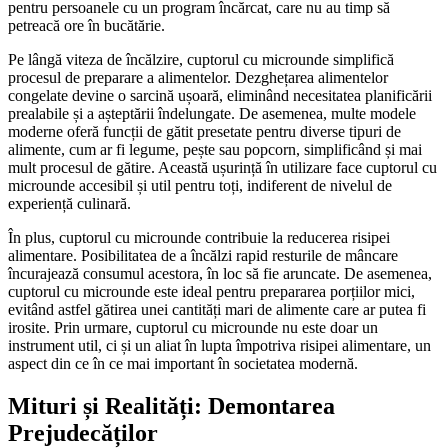
pentru persoanele cu un program încărcat, care nu au timp să
petreacă ore în bucătărie.
Pe lângă viteza de încălzire, cuptorul cu microunde simplifică
procesul de preparare a alimentelor. Dezghețarea alimentelor
congelate devine o sarcină ușoară, eliminând necesitatea planificării
prealabile și a așteptării îndelungate. De asemenea, multe modele
moderne oferă funcții de gătit presetate pentru diverse tipuri de
alimente, cum ar fi legume, pește sau popcorn, simplificând și mai
mult procesul de gătire. Această ușurință în utilizare face cuptorul cu
microunde accesibil și util pentru toți, indiferent de nivelul de
experiență culinară.
În plus, cuptorul cu microunde contribuie la reducerea risipei
alimentare. Posibilitatea de a încălzi rapid resturile de mâncare
încurajează consumul acestora, în loc să fie aruncate. De asemenea,
cuptorul cu microunde este ideal pentru prepararea porțiilor mici,
evitând astfel gătirea unei cantități mari de alimente care ar putea fi
irosite. Prin urmare, cuptorul cu microunde nu este doar un
instrument util, ci și un aliat în lupta împotriva risipei alimentare, un
aspect din ce în ce mai important în societatea modernă.
Mituri și Realități: Demontarea
Prejudecăților