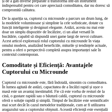
și de a găti diverse preparate îl transformă într-un instrument
indispensabil pentru cei care apreciază comoditatea, dar nu doresc să
compromită calitatea.
De la apariția sa, cuptorul cu microunde a parcurs un drum lung, de
la modelele voluminoase și simpliste la cele sofisticate, dotate cu
funcții inteligente și designuri elegante. Astăzi, acesta nu mai este
doar un simplu dispozitiv de încălzire, ci un aliat versatil în
bucătărie, capabil să răspundă unei game largi de nevoi culinare.
Acest articol explorează rolul cuptorului cu microunde în viața
omului modern, analizând beneficiile, miturile și tendințele actuale,
pentru a oferi o perspectivă completă asupra importanței sale în
contextul contemporan.
Comoditate și Eficiență: Avantajele
Cuptorului cu Microunde
Cuptorul cu microunde este, fără îndoială, sinonim cu comoditatea.
În lumea agitată de astăzi, capacitatea de a încălzi rapid și ușor o
masă este un avantaj inestimabil. Fie că este vorba de resturi de la
cină, o gustare rapidă sau o băutură caldă, cuptorul cu microunde
oferă o soluție rapidă și simplă. Timpul de încălzire este semnificativ
mai scurt decât în cazul metodelor tradiționale, cum ar fi utilizarea
aragazului sau a cuptorului obișnuit. Această eficiență este esențială