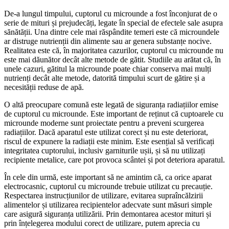
De-a lungul timpului, cuptorul cu microunde a fost înconjurat de o
serie de mituri și prejudecăți, legate în special de efectele sale asupra
sănătății. Una dintre cele mai răspândite temeri este că microundele
ar distruge nutrienții din alimente sau ar genera substanțe nocive.
Realitatea este că, în majoritatea cazurilor, cuptorul cu microunde nu
este mai dăunător decât alte metode de gătit. Studiile au arătat că, în
unele cazuri, gătitul la microunde poate chiar conserva mai mulți
nutrienți decât alte metode, datorită timpului scurt de gătire și a
necesității reduse de apă.
O altă preocupare comună este legată de siguranța radiațiilor emise
de cuptorul cu microunde. Este important de reținut că cuptoarele cu
microunde moderne sunt proiectate pentru a preveni scurgerea
radiațiilor. Dacă aparatul este utilizat corect și nu este deteriorat,
riscul de expunere la radiații este minim. Este esențial să verificați
integritatea cuptorului, inclusiv garniturile ușii, și să nu utilizați
recipiente metalice, care pot provoca scântei și pot deteriora aparatul.
În cele din urmă, este important să ne amintim că, ca orice aparat
electrocasnic, cuptorul cu microunde trebuie utilizat cu precauție.
Respectarea instrucțiunilor de utilizare, evitarea supraîncălzirii
alimentelor și utilizarea recipientelor adecvate sunt măsuri simple
care asigură siguranța utilizării. Prin demontarea acestor mituri și
prin înțelegerea modului corect de utilizare, putem aprecia cu