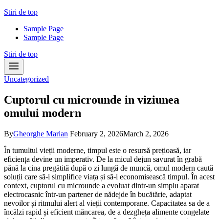
Skip
Stiri de top
to
Sample Page
content
Sample Page
Stiri de top
Uncategorized
Cuptorul cu microunde in viziunea
omului modern
By
Gheorghe Marian
February 2, 2026
March 2, 2026
În tumultul vieții moderne, timpul este o resursă prețioasă, iar
eficiența devine un imperativ. De la micul dejun savurat în grabă
până la cina pregătită după o zi lungă de muncă, omul modern caută
soluții care să-i simplifice viața și să-i economisească timpul. În acest
context, cuptorul cu microunde a evoluat dintr-un simplu aparat
electrocasnic într-un partener de nădejde în bucătărie, adaptat
nevoilor și ritmului alert al vieții contemporane. Capacitatea sa de a
încălzi rapid și eficient mâncarea, de a dezgheța alimente congelate