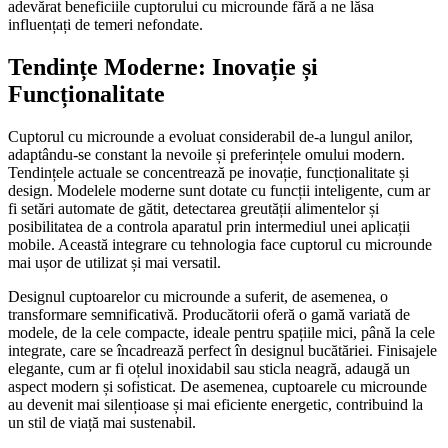
adevărat beneficiile cuptorului cu microunde fără a ne lăsa
influențați de temeri nefondate.
Tendințe Moderne: Inovație și
Funcționalitate
Cuptorul cu microunde a evoluat considerabil de-a lungul anilor,
adaptându-se constant la nevoile și preferințele omului modern.
Tendințele actuale se concentrează pe inovație, funcționalitate și
design. Modelele moderne sunt dotate cu funcții inteligente, cum ar
fi setări automate de gătit, detectarea greutății alimentelor și
posibilitatea de a controla aparatul prin intermediul unei aplicații
mobile. Această integrare cu tehnologia face cuptorul cu microunde
mai ușor de utilizat și mai versatil.
Designul cuptoarelor cu microunde a suferit, de asemenea, o
transformare semnificativă. Producătorii oferă o gamă variată de
modele, de la cele compacte, ideale pentru spațiile mici, până la cele
integrate, care se încadrează perfect în designul bucătăriei. Finisajele
elegante, cum ar fi oțelul inoxidabil sau sticla neagră, adaugă un
aspect modern și sofisticat. De asemenea, cuptoarele cu microunde
au devenit mai silențioase și mai eficiente energetic, contribuind la
un stil de viață mai sustenabil.