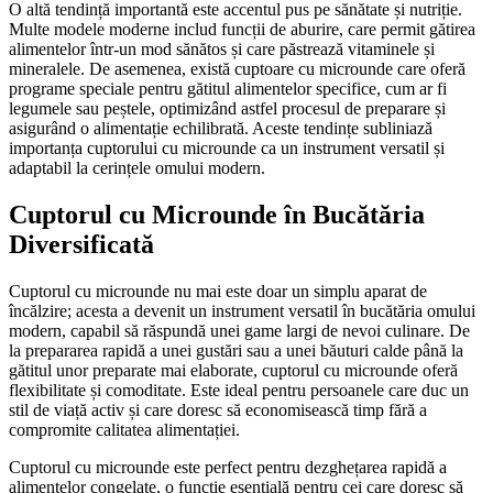
O altă tendință importantă este accentul pus pe sănătate și nutriție.
Multe modele moderne includ funcții de aburire, care permit gătirea
alimentelor într-un mod sănătos și care păstrează vitaminele și
mineralele. De asemenea, există cuptoare cu microunde care oferă
programe speciale pentru gătitul alimentelor specifice, cum ar fi
legumele sau peștele, optimizând astfel procesul de preparare și
asigurând o alimentație echilibrată. Aceste tendințe subliniază
importanța cuptorului cu microunde ca un instrument versatil și
adaptabil la cerințele omului modern.
Cuptorul cu Microunde în Bucătăria
Diversificată
Cuptorul cu microunde nu mai este doar un simplu aparat de
încălzire; acesta a devenit un instrument versatil în bucătăria omului
modern, capabil să răspundă unei game largi de nevoi culinare. De
la prepararea rapidă a unei gustări sau a unei băuturi calde până la
gătitul unor preparate mai elaborate, cuptorul cu microunde oferă
flexibilitate și comoditate. Este ideal pentru persoanele care duc un
stil de viață activ și care doresc să economisească timp fără a
compromite calitatea alimentației.
Cuptorul cu microunde este perfect pentru dezghețarea rapidă a
alimentelor congelate, o funcție esențială pentru cei care doresc să