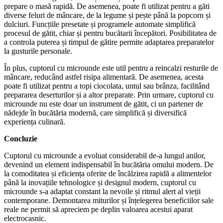
prepare o masă rapidă. De asemenea, poate fi utilizat pentru a găti
diverse feluri de mâncare, de la legume și pește până la popcorn și
dulciuri. Funcțiile presetate și programele automate simplifică
procesul de gătit, chiar și pentru bucătarii începători. Posibilitatea de
a controla puterea și timpul de gătire permite adaptarea preparatelor
la gusturile personale.
În plus, cuptorul cu microunde este util pentru a reincalzi resturile de
mâncare, reducând astfel risipa alimentară. De asemenea, acesta
poate fi utilizat pentru a topi ciocolata, untul sau brânza, facilitând
prepararea deserturilor și a altor preparate. Prin urmare, cuptorul cu
microunde nu este doar un instrument de gătit, ci un partener de
nădejde în bucătăria modernă, care simplifică și diversifică
experiența culinară.
Concluzie
Cuptorul cu microunde a evoluat considerabil de-a lungul anilor,
devenind un element indispensabil în bucătăria omului modern. De
la comoditatea și eficiența oferite de încălzirea rapidă a alimentelor
până la inovațiile tehnologice și designul modern, cuptorul cu
microunde s-a adaptat constant la nevoile și ritmul alert al vieții
contemporane. Demontarea miturilor și înțelegerea beneficiilor sale
reale ne permit să apreciem pe deplin valoarea acestui aparat
electrocasnic.