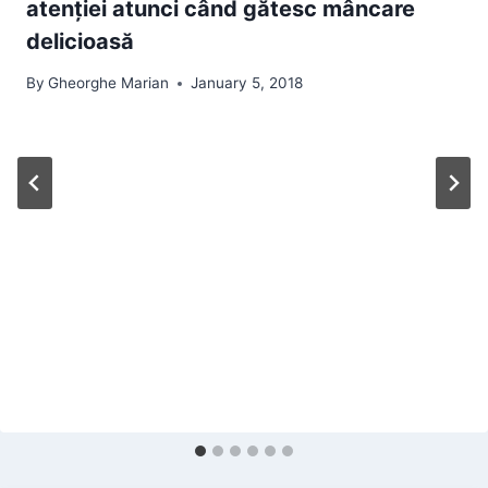
atenției atunci când gătesc mâncare
delicioasă
By
Gheorghe Marian
January 5, 2018