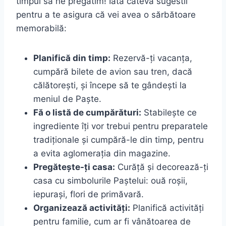
timpul să ne pregătim! Iată câteva sugestii
pentru a te asigura că vei avea o sărbătoare
memorabilă:
Planifică din timp:
Rezervă-ți vacanța,
cumpără bilete de avion sau tren, dacă
călătorești, și începe să te gândești la
meniul de Paște.
Fă o listă de cumpărături:
Stabilește ce
ingrediente îți vor trebui pentru preparatele
tradiționale și cumpără-le din timp, pentru
a evita aglomerația din magazine.
Pregătește-ți casa:
Curăță și decorează-ți
casa cu simbolurile Paștelui: ouă roșii,
iepurași, flori de primăvară.
Organizează activități:
Planifică activități
pentru familie, cum ar fi vânătoarea de