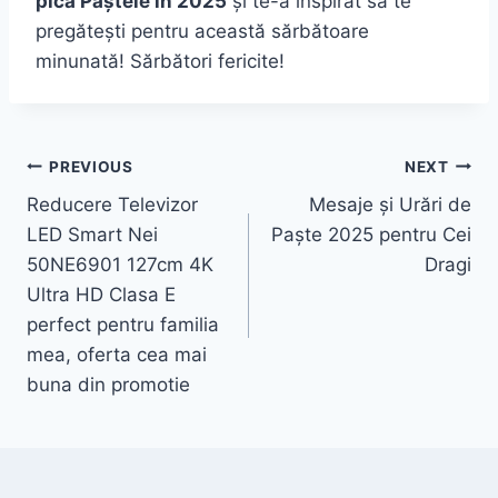
pică Paștele în 2025
și te-a inspirat să te
pregătești pentru această sărbătoare
minunată! Sărbători fericite!
Post
PREVIOUS
NEXT
Reducere Televizor
Mesaje și Urări de
navigation
LED Smart Nei
Paște 2025 pentru Cei
50NE6901 127cm 4K
Dragi
Ultra HD Clasa E
perfect pentru familia
mea, oferta cea mai
buna din promotie