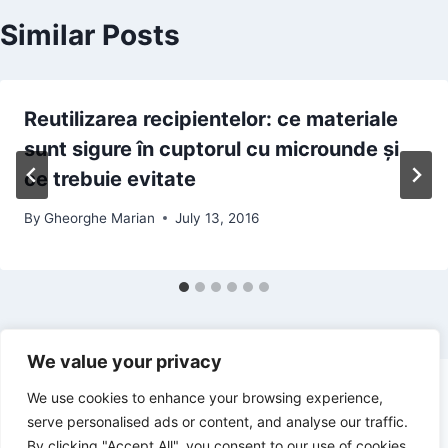
Similar Posts
Reutilizarea recipientelor: ce materiale
sunt sigure în cuptorul cu microunde și
ce trebuie evitate
By
Gheorghe Marian
July 13, 2016
We value your privacy
We use cookies to enhance your browsing experience,
serve personalised ads or content, and analyse our traffic.
By clicking "Accept All", you consent to our use of cookies.