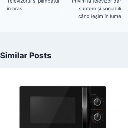
Televizorul și plimbatul
Privim la televizor dar
navigation
în oraș
suntem și sociabili
când ieșim în lume
Similar Posts