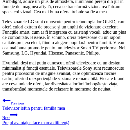
Ambilight, aduce un plus de atmosferă, iluminând pereții din jur în
funcție de imaginea afişată, ceea ce transformă vizionarea într-un
spectacol vizual. Cea mai buna oferta trebuie sa fie a mea.
Televizoarele LG sunt cunoscute pentru tehnologia lor OLED, care
oferă culori extrem de precise și un unghi de vizionare excelent.
Funcțiile smart, cum ar fi integrarea cu asistenți vocali, aduc un plus
de comoditate. Hisense, în schimb, oferă televizoare cu un raport
calitate-preț excelent, fiind o alegere populară pentru familii. Vreau
cea mai buna promotie pentru un televizor Smart TV performat Nei,
Samsung, LG, Hyundai, Hisense, Panasonic, Philips.
Hyundai, deși mai puțin cunoscut, oferă televizoare cu un design
minimalist și funcții esențiale. Televizoarele Sony sunt recunoscute
pentru procesorul de imagine avansat, care optimizează fiecare
cadru, oferind o experiență de vizionare remarcabilă. Fiecare brand
are ceva unic de oferit, iar diversitatea lor îmi îmbogățește viața,
transformând momentele de relaxare în momente de neuitat.
Post
Previous
navigation
Televizor ieftin pentru familia mea
Next
Prețul avantajos face marea diferență