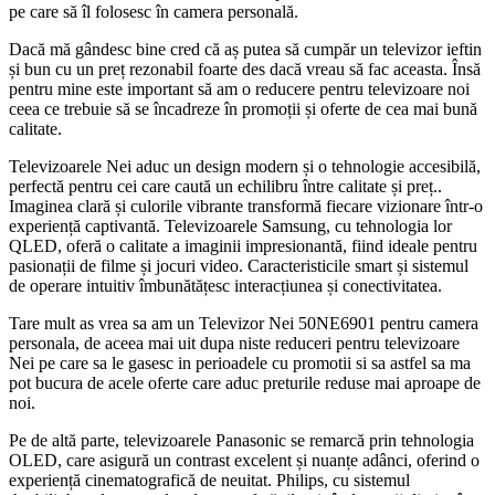
pe care să îl folosesc în camera personală.
Dacă mă gândesc bine cred că aș putea să cumpăr un televizor ieftin
și bun cu un preț rezonabil foarte des dacă vreau să fac aceasta. Însă
pentru mine este important să am o reducere pentru televizoare noi
ceea ce trebuie să se încadreze în promoții și oferte de cea mai bună
calitate.
Televizoarele Nei aduc un design modern și o tehnologie accesibilă,
perfectă pentru cei care caută un echilibru între calitate și preț..
Imaginea clară și culorile vibrante transformă fiecare vizionare într-o
experiență captivantă. Televizoarele Samsung, cu tehnologia lor
QLED, oferă o calitate a imaginii impresionantă, fiind ideale pentru
pasionații de filme și jocuri video. Caracteristicile smart și sistemul
de operare intuitiv îmbunătățesc interacțiunea și conectivitatea.
Tare mult as vrea sa am un Televizor Nei 50NE6901 pentru camera
personala, de aceea mai uit dupa niste reduceri pentru televizoare
Nei pe care sa le gasesc in perioadele cu promotii si sa astfel sa ma
pot bucura de acele oferte care aduc preturile reduse mai aproape de
noi.
Pe de altă parte, televizoarele Panasonic se remarcă prin tehnologia
OLED, care asigură un contrast excelent și nuanțe adânci, oferind o
experiență cinematografică de neuitat. Philips, cu sistemul