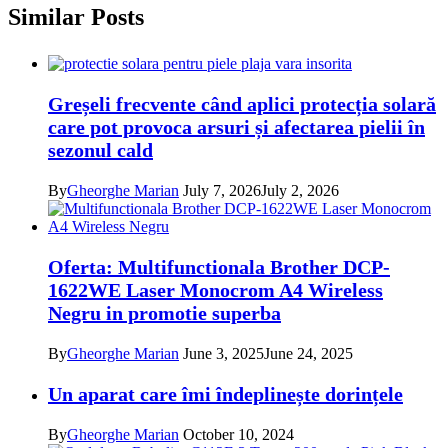
Similar Posts
Greșeli frecvente când aplici protecția solară
care pot provoca arsuri și afectarea pielii în
sezonul cald
By
Gheorghe Marian
July 7, 2026
July 2, 2026
Oferta: Multifunctionala Brother DCP-
1622WE Laser Monocrom A4 Wireless
Negru in promotie superba
By
Gheorghe Marian
June 3, 2025
June 24, 2025
Un aparat care îmi îndeplinește dorințele
By
Gheorghe Marian
October 10, 2024