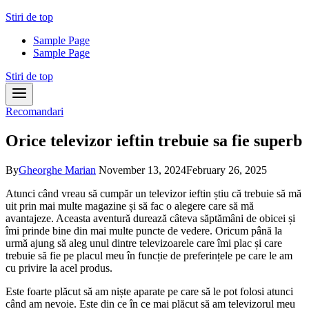
Skip
Stiri de top
to
Sample Page
content
Sample Page
Stiri de top
Recomandari
Orice televizor ieftin trebuie sa fie superb
By
Gheorghe Marian
November 13, 2024
February 26, 2025
Atunci când vreau să cumpăr un televizor ieftin știu că trebuie să mă
uit prin mai multe magazine și să fac o alegere care să mă
avantajeze. Aceasta aventură durează câteva săptămâni de obicei și
îmi prinde bine din mai multe puncte de vedere. Oricum până la
urmă ajung să aleg unul dintre televizoarele care îmi plac și care
trebuie să fie pe placul meu în funcție de preferințele pe care le am
cu privire la acel produs.
Este foarte plăcut să am niște aparate pe care să le pot folosi atunci
când am nevoie. Este din ce în ce mai plăcut să am televizorul meu