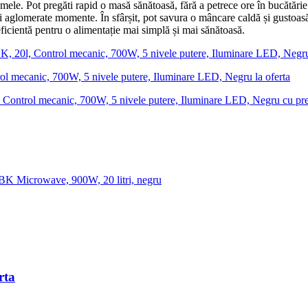
 mele. Pot pregăti rapid o masă sănătoasă, fără a petrece ore în bucătări
mai aglomerate momente. În sfârșit, pot savura o mâncare caldă și gusto
eficientă pentru o alimentație mai simplă și mai sănătoasă.
 20l, Control mecanic, 700W, 5 nivele putere, Iluminare LED, Negr
mecanic, 700W, 5 nivele putere, Iluminare LED, Negru la oferta
ntrol mecanic, 700W, 5 nivele putere, Iluminare LED, Negru cu pre
K Microwave, 900W, 20 litri, negru
rta