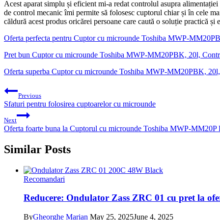
Acest aparat simplu și eficient mi-a redat controlul asupra alimentației
de control mecanic îmi permite să folosesc cuptorul chiar și în cele 
căldură acest produs oricărei persoane care caută o soluție practică și 
Oferta perfecta pentru Cuptor cu microunde Toshiba MWP-MM20PBK,
Pret bun Cuptor cu microunde Toshiba MWP-MM20PBK, 20l, Control 
Oferta superba Cuptor cu microunde Toshiba MWP-MM20PBK, 20l, Co
Post
Previous
navigation
Sfaturi pentru folosirea cuptoarelor cu microunde
Next
Oferta foarte buna la Cuptorul cu microunde Toshiba MWP-MM20P B
Similar Posts
Recomandari
Reducere: Ondulator Zass ZRC 01 cu pret la ofe
By
Gheorghe Marian
May 25, 2025
June 4, 2025