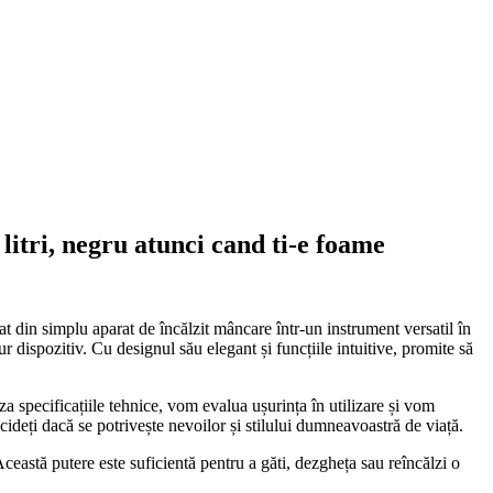
ri, negru atunci cand ti-e foame
at din simplu aparat de încălzit mâncare într-un instrument versatil în
dispozitiv. Cu designul său elegant și funcțiile intuitive, promite să
specificațiile tehnice, vom evalua ușurința în utilizare și vom
ideți dacă se potrivește nevoilor și stilului dumneavoastră de viață.
stă putere este suficientă pentru a găti, dezgheța sau reîncălzi o