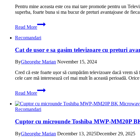
Pentru mine aceasta este cea mai tare promotie pentru un Te
superba, foarte buna si ma bucur de preturi avantajoase de fiec
Promotie
Read More
la
Televizor
Recomandari
LED
Smart
Cat de usor e sa gasim televizoare cu preturi ava
Nei
40NE5901
Diagonala
By
Gheorghe Marian
November 15, 2024
100cm
Cred că este foarte ușor să cumpărăm televizoare dacă vrem să fa
Full
cele care mă interesează cel mai mult în această perioadă. Orice
HD
Clasa
Cat
E
Read More
de
Bluetooth
usor
WiFi
e
Negru
Recomandari
sa
cu
gasim
reducere
Cuptor cu microunde Toshiba MWP-MM20P BK M
televizoare
cu
preturi
By
Gheorghe Marian
December 13, 2025
December 29, 2025
avantajoase