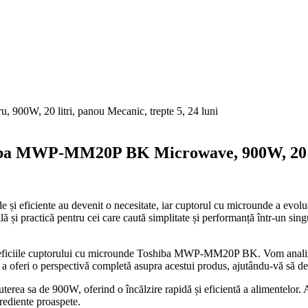
ba MWP-MM20P BK Microwave, 900W, 20 lit
de și eficiente au devenit o necesitate, iar cuptorul cu microunde a evolu
practică pentru cei care caută simplitate și performanță într-un singur 
beneficiile cuptorului cu microunde Toshiba MWP-MM20P BK. Vom analiza 
 a oferi o perspectivă completă asupra acestui produs, ajutându-vă să dec
a de 900W, oferind o încălzire rapidă și eficientă a alimentelor. Acea
grediente proaspete.