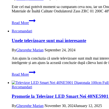
Este cel mai potrivit moment sa cumparam ceva nou, iar un Ond
Materiale de Înaltă Calitate Ondulatorul Zass ZRC 01 200C 48
Reducere:
Read More
Ondulator
Zass
Recomandari
ZRC
01
Unele televizoare sunt mai interesante
cu
pret
la
By
Gheorghe Marian
September 24, 2024
oferta
Am ajuns la concluzia că unele televizoare sunt mult mai interes
inteligente și am ajuns la această concluzie după câteva luni de 
Unele
Read More
televizoare
sunt
mai
Recomandari
interesante
Promotie la Televizor LED Smart Nei 40NE5901
By
Gheorghe Marian
November 30, 2024
January 12, 2025