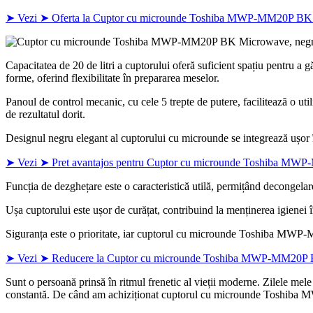
➤ Vezi ➤ Oferta la Cuptor cu microunde Toshiba MWP-MM20P BK 
Capacitatea de 20 de litri a cuptorului oferă suficient spațiu pentru a gă
forme, oferind flexibilitate în prepararea meselor.
Panoul de control mecanic, cu cele 5 trepte de putere, facilitează o utili
de rezultatul dorit.
Designul negru elegant al cuptorului cu microunde se integrează ușor în
➤ Vezi ➤ Pret avantajos pentru Cuptor cu microunde Toshiba MW
Funcția de dezghețare este o caracteristică utilă, permițând decongelar
Ușa cuptorului este ușor de curățat, contribuind la menținerea igienei î
Siguranța este o prioritate, iar cuptorul cu microunde Toshiba MWP-MM2
➤ Vezi ➤ Reducere la Cuptor cu microunde Toshiba MWP-MM20P B
Sunt o persoană prinsă în ritmul frenetic al vieții moderne. Zilele mel
constantă. De când am achiziționat cuptorul cu microunde Toshiba