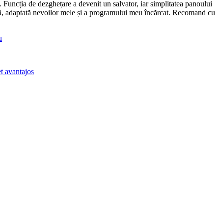
e. Funcția de dezghețare a devenit un salvator, iar simplitatea panoului
asă, adaptată nevoilor mele și a programului meu încărcat. Recomand cu
u
t avantajos