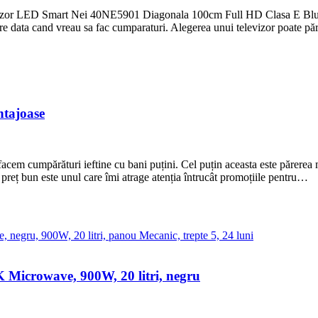
levizor LED Smart Nei 40NE5901 Diagonala 100cm Full HD Clasa E Blue
are data cand vreau sa fac cumparaturi. Alegerea unui televizor poate p
ntajoase
cem cumpărături ieftine cu bani puțini. Cel puțin aceasta este părerea m
 preț bun este unul care îmi atrage atenția întrucât promoțiile pentru…
icrowave, 900W, 20 litri, negru