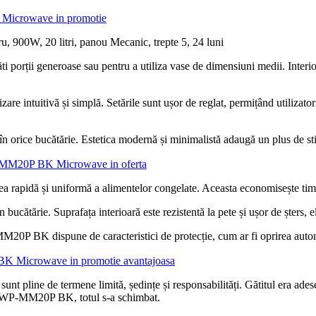
Microwave in promotie
ti porții generoase sau pentru a utiliza vase de dimensiuni medii. Interior
zare intuitivă și simplă. Setările sunt ușor de reglat, permițând utilizator
 orice bucătărie. Estetica modernă și minimalistă adaugă un plus de stil,
P-MM20P BK Microwave in oferta
ea rapidă și uniformă a alimentelor congelate. Aceasta economisește timp 
n bucătărie. Suprafața interioară este rezistentă la pete și ușor de șters,
0P BK dispune de caracteristici de protecție, cum ar fi oprirea automată 
K Microwave in promotie avantajoasa
e sunt pline de termene limită, ședințe și responsabilități. Gătitul era 
 MWP-MM20P BK, totul s-a schimbat.