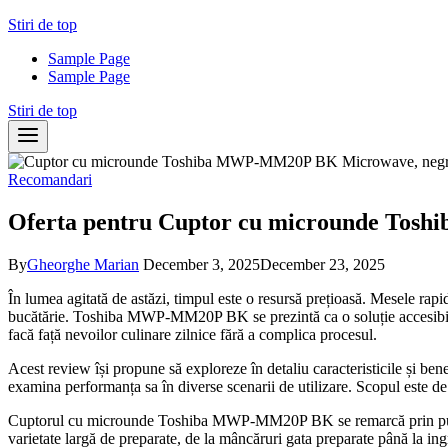
Skip
Stiri de top
to
Sample Page
content
Sample Page
Stiri de top
Recomandari
Oferta pentru Cuptor cu microunde Toshi
By
Gheorghe Marian
December 3, 2025
December 23, 2025
În lumea agitată de astăzi, timpul este o resursă prețioasă. Mesele rapi
bucătărie. Toshiba MWP-MM20P BK se prezintă ca o soluție accesibilă și 
facă față nevoilor culinare zilnice fără a complica procesul.
Acest review își propune să exploreze în detaliu caracteristicile și 
examina performanța sa în diverse scenarii de utilizare. Scopul este de
Cuptorul cu microunde Toshiba MWP-MM20P BK se remarcă prin puterea s
varietate largă de preparate, de la mâncăruri gata preparate până la in