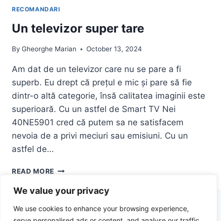
CUPTOR
RECOMANDARI
CU
MICROUNDE
Un televizor super tare
TOSHIBA
MWP-
By
Gheorghe Marian
October 13, 2024
MM20P
BK
Am dat de un televizor care nu se pare a fi
MICROWAVE,
superb. Eu drept că prețul e mic și pare să fie
900W,
dintr-o altă categorie, însă calitatea imaginii este
20
LITRI,
superioară. Cu un astfel de Smart TV Nei
NEGRU
40NE5901 cred că putem sa ne satisfacem
DACA
nevoia de a privi meciuri sau emisiuni. Cu un
VREI
astfel de…
SA
AI
UN
MANCAREA
READ MORE
TELEVIZOR
CALDA
We value your privacy
SUPER
IMEDIAT
TARE
We use cookies to enhance your browsing experience,
serve personalised ads or content, and analyse our traffic.