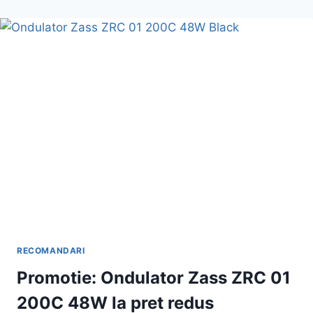
BABYLISS
C112E
3
TREPTE
200
GRADE
PINK
BLACK
DIN
PROMOTIE.
OFERTA
DE
VIS
CU
PRETUL
REDUS
RECOMANDARI
Promotie: Ondulator Zass ZRC 01
200C 48W la pret redus