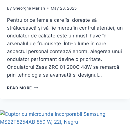
By
Gheorghe Marian
May 28, 2025
Pentru orice femeie care își dorește să
strălucească și să fie mereu în centrul atenției, un
ondulator de calitate este un must-have în
arsenalul de frumusețe. Într-o lume în care
aspectul personal contează enorm, alegerea unui
ondulator performant devine o prioritate.
Ondulatorul Zass ZRC 01 200C 48W se remarcă
prin tehnologia sa avansată și designul…
PROMOTIE:
READ MORE
ONDULATOR
ZASS
ZRC
01
200C
48W
LA