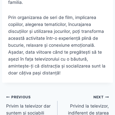
familia.
Prin organizarea de seri de film, implicarea
copiilor, alegerea tematicilor, încurajarea
discuțiilor și utilizarea jocurilor, poți transforma
această activitate într-o experiență plină de
bucurie, relaxare și conexiune emoțională.
Așadar, data viitoare când te pregătești să te
așezi în fața televizorului cu o băutură,
amintește-ți că distracția și socializarea sunt la
doar câțiva pași distanță!
Post
PREVIOUS
NEXT
Privim la televizor dar
Privind la televizor,
navigation
suntem și sociabili
indiferent de starea