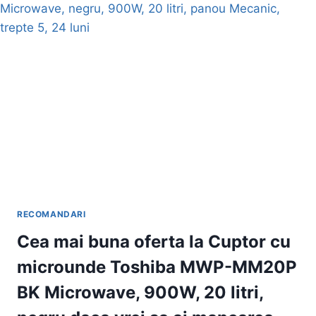
SAMSUNG
MS22T8254AB
850
W,
22L,
NEGRU
–
IN
OFERTA
CU
REDUCERE
AVANTAJOASA
RECOMANDARI
Cea mai buna oferta la Cuptor cu
microunde Toshiba MWP-MM20P
BK Microwave, 900W, 20 litri,