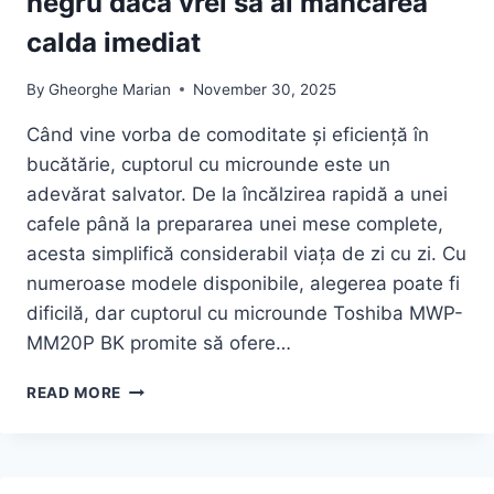
negru daca vrei sa ai mancarea
calda imediat
By
Gheorghe Marian
November 30, 2025
Când vine vorba de comoditate și eficiență în
bucătărie, cuptorul cu microunde este un
adevărat salvator. De la încălzirea rapidă a unei
cafele până la prepararea unei mese complete,
acesta simplifică considerabil viața de zi cu zi. Cu
numeroase modele disponibile, alegerea poate fi
dificilă, dar cuptorul cu microunde Toshiba MWP-
MM20P BK promite să ofere…
CEA
READ MORE
MAI
BUNA
OFERTA
LA