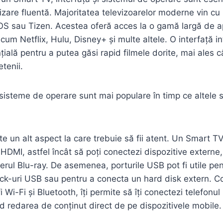
lizare fluentă. Majoritatea televizoarelor moderne vin c
 sau Tizen. Acestea oferă acces la o gamă largă de aplic
um Netflix, Hulu, Disney+ și multe altele. O interfață in
țială pentru a putea găsi rapid filmele dorite, mai ales 
etenii.
sisteme de operare sunt mai populare în timp ce altele 
e un alt aspect la care trebuie să fii atent. Un Smart TV
 HDMI, astfel încât să poți conectezi dispozitive externe,
erul Blu-ray. De asemenea, porturile USB pot fi utile pen
ick-uri USB sau pentru a conecta un hard disk extern. C
i Wi-Fi și Bluetooth, îți permite să îți conectezi telefonul
ând redarea de conținut direct de pe dispozitivele mobile.