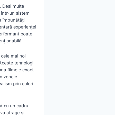
. Deși multe
 într-un sistem
a îmbunătăți
entară experienței
performant poate
enționabilă.
 cele mai noi
Aceste tehnologii
ona filmele exact
în zonele
alism prin culori
TV cu un cadru
va atrage și