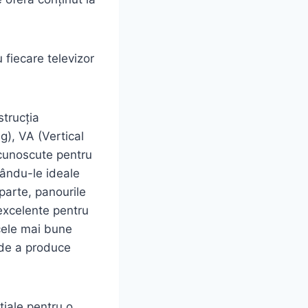
 fiecare televizor
strucția
ng), VA (Vertical
ecunoscute pentru
cându-le ideale
parte, panourile
 excelente pentru
 cele mai bune
 de a produce
țiale pentru o