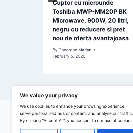
repte
Cuptor cu microunde
ck cu o
Toshiba MWP-MM20P BK
ta.
Microwave, 900W, 20 litri,
uie sa
negru cu reducere si pret
nou de oferta avantajoasa
1, 2025
By
Gheorghe Marian
February 5, 2026
We value your privacy
We use cookies to enhance your browsing experience,
serve personalised ads or content, and analyse our traffic.
By clicking "Accept All", you consent to our use of cookies