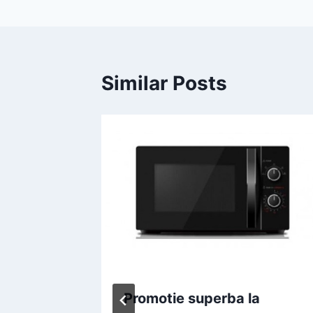
Similar Posts
tor
Promotie superba la