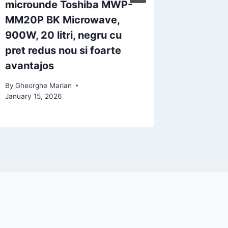
microunde Toshiba MWP-
Babylis
MM20P BK Microwave,
200 gra
900W, 20 litri, negru cu
pret la
pret redus nou si foarte
superba
avantajos
By
Gheorgh
By
Gheorghe Marian
January 15, 2026