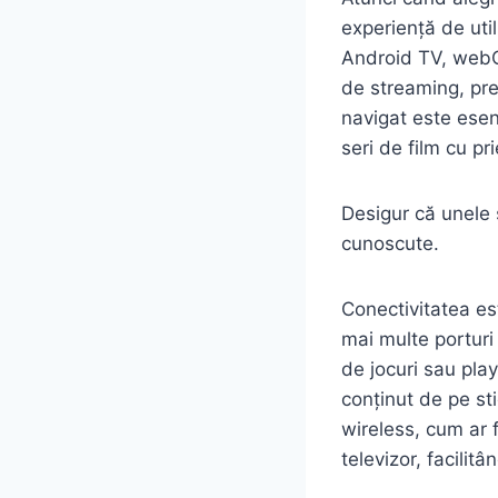
experiență de uti
Android TV, webOS
de streaming, prec
navigat este esen
seri de film cu pri
Desigur că unele 
cunoscute.
Conectivitatea est
mai multe porturi
de jocuri sau play
conținut de pe st
wireless, cum ar f
televizor, facilit