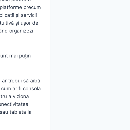
u platforme precum
ații și servicii
tuitivă și ușor de
când organizezi
sunt mai puțin
 ar trebui să aibă
 cum ar fi consola
tru a viziona
onectivitatea
 sau tableta la