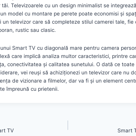
lor tăi. Televizoarele cu un design minimalist se integreaz
r un model cu montare pe perete poate economisi și spaț
i un televizor care să completeze stilul camerei tale, fie
ran, rustic sau clasic.
 unui Smart TV cu diagonală mare pentru camera person
exă care implică analiza multor caracteristici, printre car
ța, conectivitatea și calitatea sunetului. O dată ce toat
iderare, vei reuși să achiziționezi un televizor care nu d
nța de vizionare a filmelor, dar va fi și un element centr
te împreună cu prietenii.
art TV
Smart T