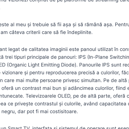
.
ste al meu și trebuie să fii așa și să rămână așa. Pentru
am câteva criterii care să fie îndeplinite.
t legat de calitatea imaginii este panoul utilizat în con
stă trei tipuri principale de panouri: IPS (In-Plane Switchi
ED (Organic Light Emitting Diode). Panourile IPS sunt r
e vizionare și pentru reproducerea precisă a culorilor, fă
n care mai multe persoane privesc simultan. Pe de altă 
 oferă un contrast mai bun și adâncimea culorilor, fiind
întunecate. Televizoarele OLED, pe de altă parte, oferă
ea ce privește contrastul și culorile, având capacitatea
negru, dar pot fi mai costisitoare.
 un Smart TV, interfața și sistemul de operare sunt esen