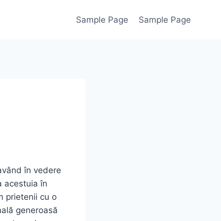
Sample Page
Sample Page
având în vedere
a acestuia în
prietenii cu o
onală generoasă