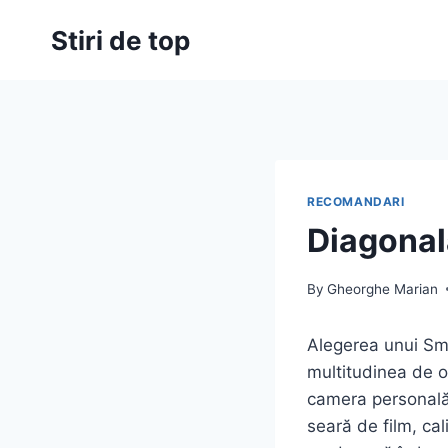
Skip
Stiri de top
to
content
RECOMANDARI
Diagonal
By
Gheorghe Marian
Alegerea unui Sm
multitudinea de o
camera personală,
seară de film, ca