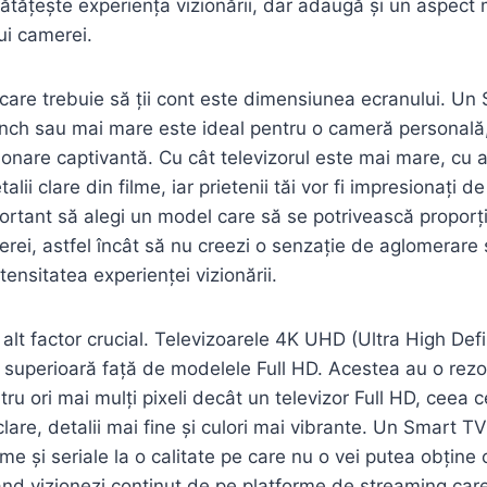
tățește experiența vizionării, dar adaugă și un aspect
ui camerei.
care trebuie să ții cont este dimensiunea ecranului. Un
nch sau mai mare este ideal pentru o cameră personală,
ionare captivantă. Cu cât televizorul este mai mare, cu a
lii clare din filme, iar prietenii tăi vor fi impresionați de
portant să alegi un model care să se potrivească proporț
rei, astfel încât să nu creezi o senzație de aglomerare 
ntensitatea experienței vizionării.
alt factor crucial. Televizoarele 4K UHD (Ultra High Defi
ii superioară față de modelele Full HD. Acestea au o rez
tru ori mai mulți pixeli decât un televizor Full HD, ceea 
lare, detalii mai fine și culori mai vibrante. Un Smart TV
lme și seriale la o calitate pe care nu o vei putea obțin
ând vizionezi conținut de pe platforme de streaming care