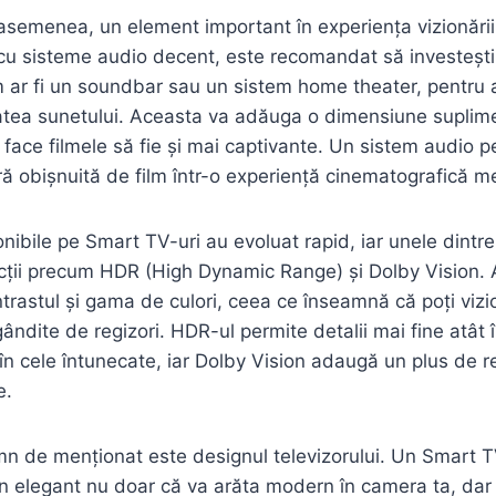
asemenea, un element important în experiența vizionării
cu sisteme audio decent, este recomandat să investești
 ar fi un soundbar sau un sistem home theater, pentru 
tatea sunetului. Aceasta va adăuga o dimensiune suplim
a face filmele să fie și mai captivante. Un sistem audio 
ă obișnuită de film într-o experiență cinematografică m
nibile pe Smart TV-uri au evoluat rapid, iar unele dintre
cții precum HDR (High Dynamic Range) și Dolby Vision. 
rastul și gama de culori, ceea ce înseamnă că poți vizi
ândite de regizori. HDR-ul permite detalii mai fine atât 
în cele întunecate, iar Dolby Vision adaugă un plus de re
e.
mn de menționat este designul televizorului. Un Smart 
an elegant nu doar că va arăta modern în camera ta, dar 