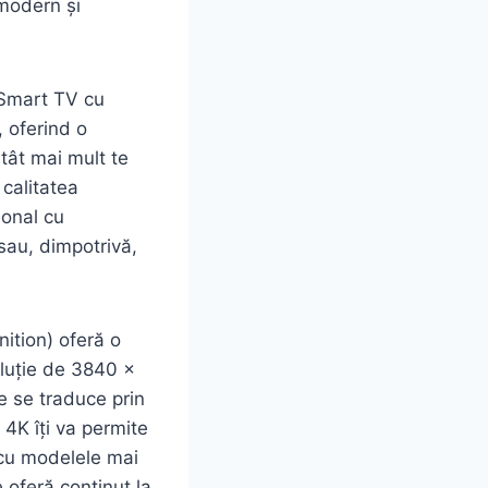
 modern și
 Smart TV cu
 oferind o
tât mai mult te
 calitatea
ional cu
sau, dimpotrivă,
nition) oferă o
oluție de 3840 x
ce se traduce prin
 4K îți va permite
e cu modelele mai
 oferă conținut la