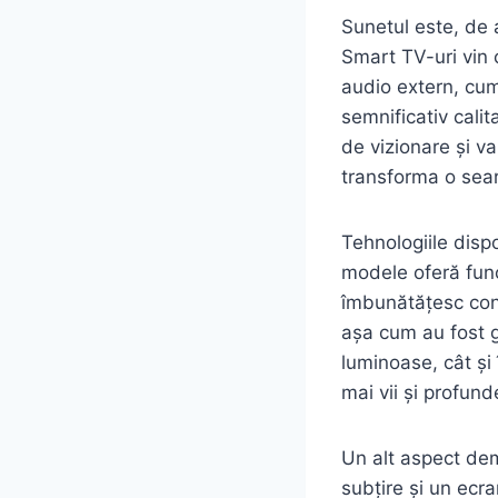
Sunetul este, de 
Smart TV-uri vin 
audio extern, cum
semnificativ cali
de vizionare și v
transforma o sear
Tehnologiile dispo
modele oferă fun
îmbunătățesc cont
așa cum au fost g
luminoase, cât și 
mai vii și profund
Un alt aspect de
subțire și un ecr