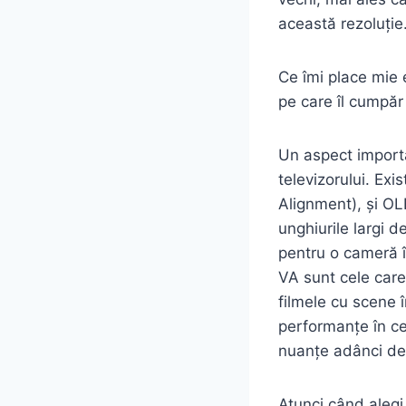
această rezoluție
Ce îmi place mie e
pe care îl cumpăr 
Un aspect importan
televizorului. Exi
Alignment), și OL
unghiurile largi d
pentru o cameră î
VA sunt cele care
filmele cu scene 
performanțe în ce
nuanțe adânci de 
Atunci când alegi