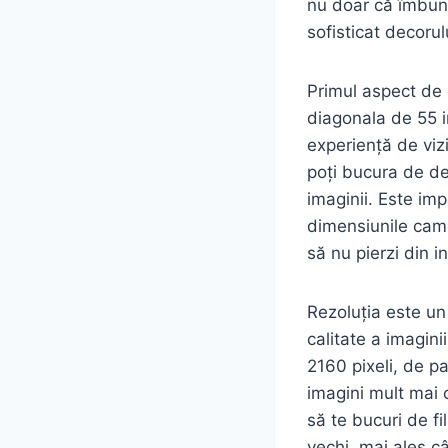
nu doar că îmbună
sofisticat decorul
Primul aspect de 
diagonala de 55 i
experiență de viz
poți bucura de deta
imaginii. Este im
dimensiunile came
să nu pierzi din i
Rezoluția este un 
calitate a imagin
2160 pixeli, de pa
imagini mult mai c
să te bucuri de fi
vechi, mai ales c