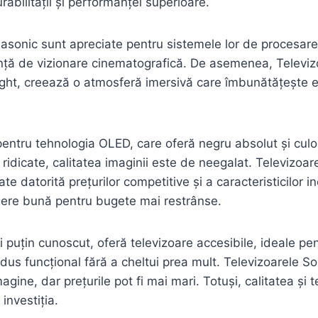
rabilității și performanței superioare.
asonic sunt apreciate pentru sistemele lor de procesare 
nță de vizionare cinematografică. De asemenea, Televizo
ight, creează o atmosferă imersivă care îmbunătățește 
entru tehnologia OLED, care oferă negru absolut și culor
 ridicate, calitatea imaginii este de neegalat. Televizoa
ate datorită prețurilor competitive și a caracteristicilor i
gere bună pentru bugete mai restrânse.
puțin cunoscut, oferă televizoare accesibile, ideale pentr
dus funcțional fără a cheltui prea mult. Televizoarele S
agine, dar prețurile pot fi mai mari. Totuși, calitatea și 
 investiția.