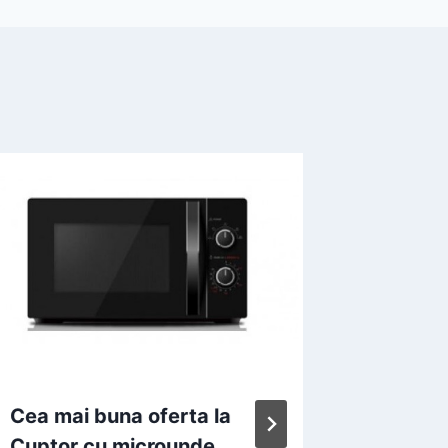
Cea mai buna oferta la
Promoti
Cuptor cu microunde
microu