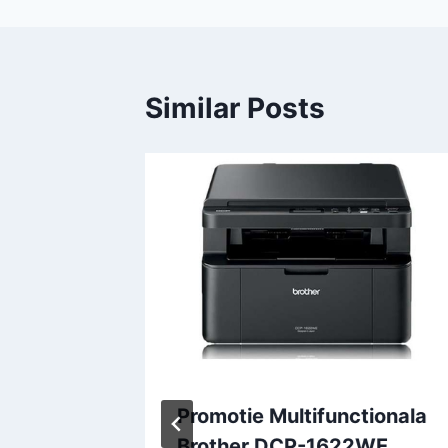
Similar Posts
e
Promotie Multifunctionala
Brother DCP-1622WE