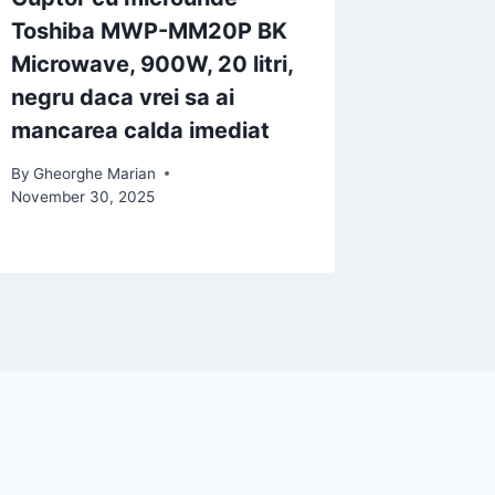
Toshiba MWP-MM20P BK
MM20P 
Microwave, 900W, 20 litri,
900W, 2
negru daca vrei sa ai
pretul 
mancarea calda imediat
atragat
By
Gheorghe Marian
By
Gheorgh
November 30, 2025
January 19