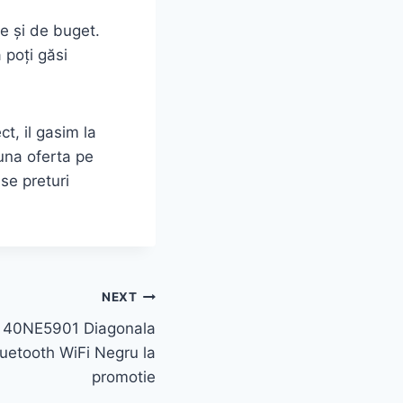
le și de buget.
 poți găsi
t, il gasim la
una oferta pe
se preturi
NEXT
i 40NE5901 Diagonala
uetooth WiFi Negru la
promotie