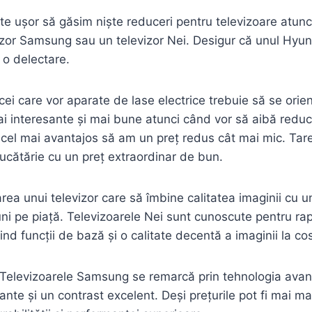
te ușor să găsim niște reduceri pentru televizoare atun
zor Samsung sau un televizor Nei. Desigur că unul Hyun
 o delectare.
cei care vor aparate de lase electrice trebuie să se ori
ai interesante și mai bune atunci când vor să aibă reduc
cel mai avantajos să am un preț redus cât mai mic. Tar
cătărie cu un preț extraordinar de bun.
rea unui televizor care să îmbine calitatea imaginii cu u
uni pe piață. Televizoarele Nei sunt cunoscute pentru ra
rind funcții de bază și o calitate decentă a imaginii la co
, Televizoarele Samsung se remarcă prin tehnologia ava
rante și un contrast excelent. Deși prețurile pot fi mai mar