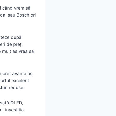
ci când vrem să
dai sau Bosch ori
enteze după
eri de preț.
e mult aș vrea să
n preț avantajos,
portul excelent
sturi reduse.
nsată QLED,
i, investiția