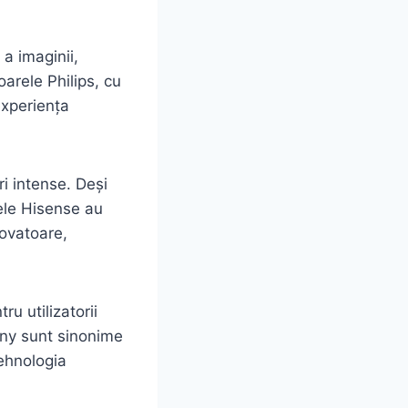
a imaginii,
arele Philips, cu
experiența
i intense. Deși
rele Hisense au
novatoare,
u utilizatorii
ony sunt sinonime
tehnologia