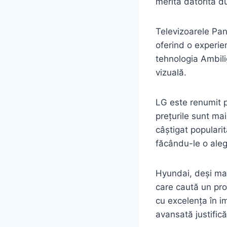
merită datorită du
Televizoarele Pan
oferind o experie
tehnologia Ambil
vizuală.
LG este renumit p
prețurile sunt mai
câștigat popularit
făcându-le o ale
Hyundai, deși mai 
care caută un pro
cu excelența în im
avansată justifică