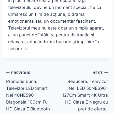
În plus, fiecare seară petrecută în fața
televizorului devine un moment special, fie că
urmăresc un film de acțiune, o dramă
emoționantă sau un documentar fascinant.
Televizorul meu nu este doar un simplu aparat,
ci un punct de întâlnire pentru distracție și
relaxare, aducându-mi bucurie și împlinire în
fiecare zi.
Post
PREVIOUS
NEXT
Promotie buna:
Reducere: Televizor
navigation
Televizor LED Smart
Nei LED 50NE6901
Nei 40NE5901
127Cm Smart 4K Ultra
Diagonala 100cm Full
HD Clasa E Negru cu
HD Clasa E Bluetooth
pret de oferta,