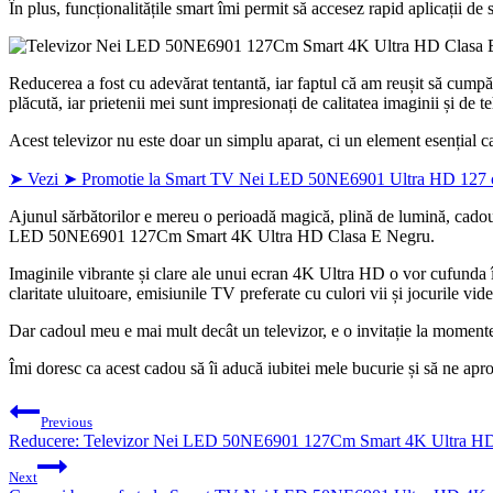
În plus, funcționalitățile smart îmi permit să accesez rapid aplicații de
Reducerea a fost cu adevărat tentantă, iar faptul că am reușit să cump
plăcută, iar prietenii mei sunt impresionați de calitatea imaginii și de 
Acest televizor nu este doar un simplu aparat, ci un element esențial c
➤ Vezi ➤ Promotie la Smart TV Nei LED 50NE6901 Ultra HD 127 cm 
Ajunul sărbătorilor e mereu o perioadă magică, plină de lumină, cadour
LED 50NE6901 127Cm Smart 4K Ultra HD Clasa E Negru.
Imaginile vibrante și clare ale unui ecran 4K Ultra HD o vor cufunda î
claritate uluitoare, emisiunile TV preferate cu culori vii și jocurile vide
Dar cadoul meu e mai mult decât un televizor, e o invitație la momente 
Îmi doresc ca acest cadou să îi aducă iubitei mele bucurie și să ne 
Post
Previous
navigation
Reducere: Televizor Nei LED 50NE6901 127Cm Smart 4K Ultra HD Cl
Next