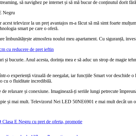
 streaming, să navighez pe internet și să mă bucur de conținutul dorit fără 
ăr acest televizor la un preț avantajos m-a făcut să mă simt foarte mulț
tehnologia smart pe care o oferă.
are îmbunătățește atmosfera noului meu apartament. Cu siguranță, investi
cu reducere de pret ieftin
i și bucurie. Anul acesta, dorința mea e să aduc un strop de magie tehno
ntr-o experiență vizuală de neegalat, iar funcțiile Smart vor deschide o
o cu o fluiditate incredibilă.
de relaxare și conexiune. Imaginează-ți seriile lungi petrecute împreună,
apropie și mai mult. Televizorul Nei LED 50NE6901 e mai mult decât un 
asa E Negru cu pret de oferta, promotie