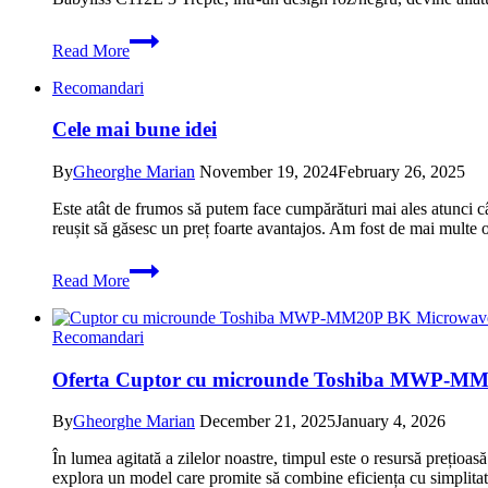
Reducere
Read More
pentru
Ondulator
Recomandari
Babyliss
C112E
Cele mai bune idei
3
Trepte
200
By
Gheorghe Marian
November 19, 2024
February 26, 2025
grade
Este atât de frumos să putem face cumpărături mai ales atunci c
Pink
reușit să găsesc un preț foarte avantajos. Am fost de mai multe
Black
in
Cele
promotie.
Read More
mai
Oferta
bune
la
idei
pret
Recomandari
redus
Oferta Cuptor cu microunde Toshiba MWP-MM20P 
By
Gheorghe Marian
December 21, 2025
January 4, 2026
În lumea agitată a zilelor noastre, timpul este o resursă prețioa
explora un model care promite să combine eficiența cu simpl