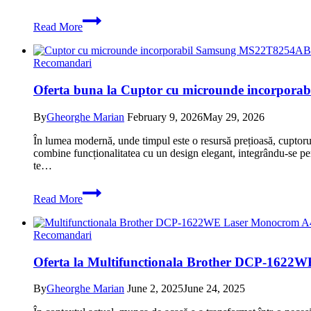
Oferta
Read More
Cuptor
cu
microunde
Recomandari
Toshiba
MWP-
Oferta buna la Cuptor cu microunde incorporab
MM20P
BK
Microwave,
By
Gheorghe Marian
February 9, 2026
May 29, 2026
900W,
În lumea modernă, unde timpul este o resursă prețioasă, cupto
20
combine funcționalitatea cu un design elegant, integrându-se perf
litri,
te…
negru
pentru
Oferta
incalzirea
Read More
buna
rapida
la
a
Cuptor
mancarii
Recomandari
cu
si
microunde
pentru
Oferta la Multifunctionala Brother DCP-1622WE
incorporabil
a
Samsung
savura
MS22T8254AB
By
Gheorghe Marian
June 2, 2025
June 24, 2025
gustul
850