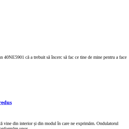
un 40NE5901 că a trebuit să încerc să fac ce tine de mine pentru a face
redus
că vine din interior și din modul în care ne exprimăm. Ondulatorul
ne conformăm unor…