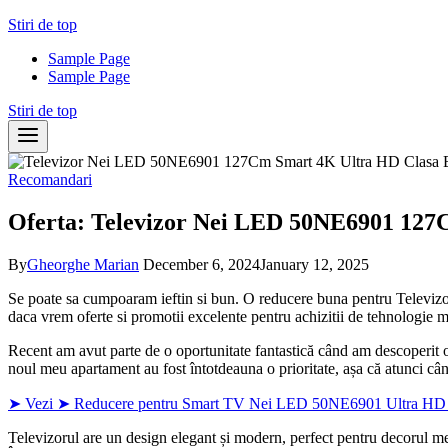
Skip
Stiri de top
to
Sample Page
content
Sample Page
Stiri de top
Recomandari
Oferta: Televizor Nei LED 50NE6901 127C
By
Gheorghe Marian
December 6, 2024
January 12, 2025
Se poate sa cumpoaram ieftin si bun. O reducere buna pentru Telev
daca vrem oferte si promotii excelente pentru achizitii de tehnologie 
Recent am avut parte de o oportunitate fantastică când am descoper
noul meu apartament au fost întotdeauna o prioritate, așa că atunci cân
➤ Vezi ➤ Reducere pentru Smart TV Nei LED 50NE6901 Ultra HD 1
Televizorul are un design elegant și modern, perfect pentru decorul meu.