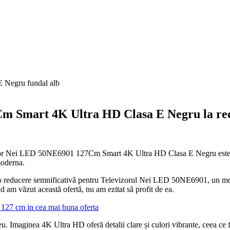
m Smart 4K Ultra HD Clasa E Negru la redu
izor Nei LED 50NE6901 127Cm Smart 4K Ultra HD Clasa E Negru este ce
moderna.
it o reducere semnificativă pentru Televizorul Nei LED 50NE6901, un 
d am văzut această ofertă, nu am ezitat să profit de ea.
27 cm in cea mai buna oferta
 Imaginea 4K Ultra HD oferă detalii clare și culori vibrante, ceea ce fac