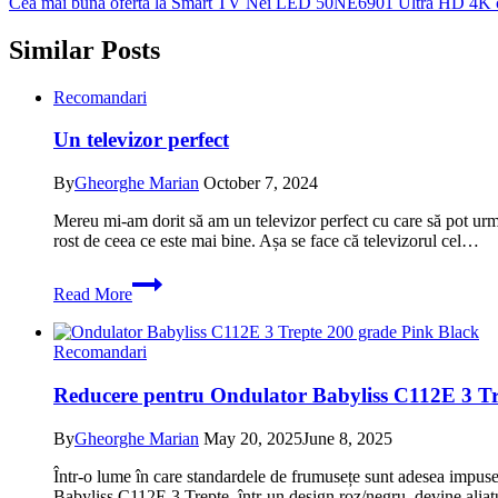
Cea mai buna oferta la Smart TV Nei LED 50NE6901 Ultra HD 4K cu
Similar Posts
Recomandari
Un televizor perfect
By
Gheorghe Marian
October 7, 2024
Mereu mi-am dorit să am un televizor perfect cu care să pot urm
rost de ceea ce este mai bine. Așa se face că televizorul cel…
Un
Read More
televizor
perfect
Recomandari
Reducere pentru Ondulator Babyliss C112E 3 Tre
By
Gheorghe Marian
May 20, 2025
June 8, 2025
Într-o lume în care standardele de frumusețe sunt adesea impuse
Babyliss C112E 3 Trepte, într-un design roz/negru, devine alia