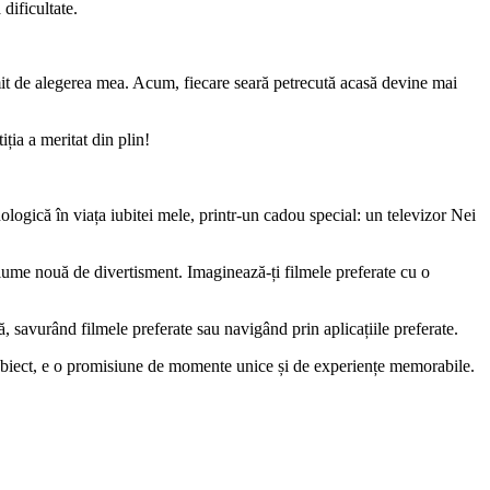
dificultate.
umit de alegerea mea. Acum, fiecare seară petrecută acasă devine mai
ția a meritat din plin!
logică în viața iubitei mele, printr-un cadou special: un televizor Nei
 lume nouă de divertisment. Imaginează-ți filmele preferate cu o
 savurând filmele preferate sau navigând prin aplicațiile preferate.
obiect, e o promisiune de momente unice și de experiențe memorabile.