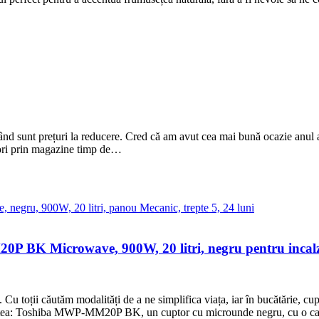
ând sunt prețuri la reducere. Cred că am avut cea mai bună ocazie anul
 ori prin magazine timp de…
BK Microwave, 900W, 20 litri, negru pentru incalzir
să. Cu toții căutăm modalități de a ne simplifica viața, iar în bucătărie,
itatea: Toshiba MWP-MM20P BK, un cuptor cu microunde negru, cu o c