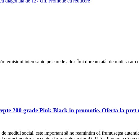
 diagonala de 127 cm. Promotie cu reducere
ări emisiuni interesante pe care le ador. Îmi doream atât de mult sa am 
pte 200 grade Pink Black in promotie. Oferta la pret 
 de mediul social, este important să ne reamintim că frumusețea autenti
tul perfect pentru a accentua frumusețea naturală, fără a fi nevoie să 