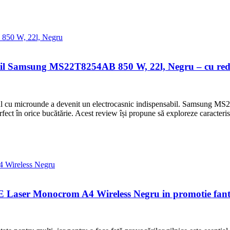
il Samsung MS22T8254AB 850 W, 22l, Negru – cu redu
rul cu microunde a devenit un electrocasnic indispensabil. Samsung M
ect în orice bucătărie. Acest review își propune să exploreze caracterist
 Laser Monocrom A4 Wireless Negru in promotie fant