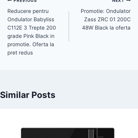
Post
PREVIOUS
NEXT
Reducere pentru
Promotie: Ondulator
navigation
Ondulator Babyliss
Zass ZRC 01 200C
C112E 3 Trepte 200
48W Black la oferta
grade Pink Black in
promotie. Oferta la
pret redus
Similar Posts