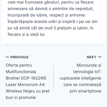
cele mai frumoase gânduri, pentru ca fiecare
aniversare să devină o amintire de neprețuit,
înconjurată de iubire, respect și armonie.
Împărtășește aceste urări și inspiră-i pe cei din
jur să simtă cât de mult îi prețuim și iubim, în
fiecare zi a vieții lor.
Post
PREVIOUS
NEXT
Oferta pentru
Microunde și
navigation
Multifunctionala
tehnologia IoT:
Brother DCP-1622WE
cuptoarele inteligente
Laser Monocrom A4
care se controlează
Wireless Negru cu pret
prin smartphone
bun in promotie