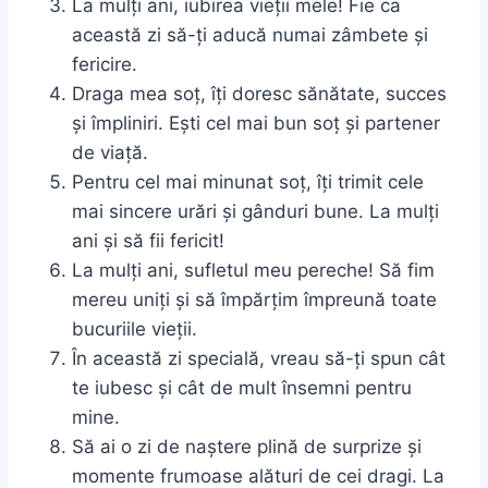
La mulți ani, iubirea vieții mele! Fie ca
această zi să-ți aducă numai zâmbete și
fericire.
Draga mea soț, îți doresc sănătate, succes
și împliniri. Ești cel mai bun soț și partener
de viață.
Pentru cel mai minunat soț, îți trimit cele
mai sincere urări și gânduri bune. La mulți
ani și să fii fericit!
La mulți ani, sufletul meu pereche! Să fim
mereu uniți și să împărțim împreună toate
bucuriile vieții.
În această zi specială, vreau să-ți spun cât
te iubesc și cât de mult însemni pentru
mine.
Să ai o zi de naștere plină de surprize și
momente frumoase alături de cei dragi. La