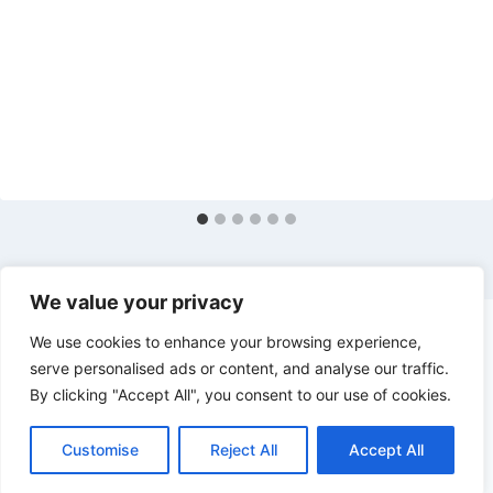
We value your privacy
We use cookies to enhance your browsing experience,
serve personalised ads or content, and analyse our traffic.
By clicking "Accept All", you consent to our use of cookies.
© 2026 Stiri de top - WordPress Theme by
Kadence WP
Customise
Reject All
Accept All