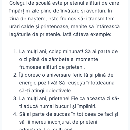
Colegul de școală este prietenul alături de care
împărțim zile pline de învățare și aventuri. În
ziua de naștere, este frumos să-i transmitem
urări calde și prietenoase, menite să întărească
legăturile de prietenie. Iată câteva exemple:
La mulți ani, coleg minunat! Să ai parte de
o zi plină de zâmbete și momente
frumoase alături de prieteni.
Îți doresc o aniversare fericită și plină de
energie pozitivă! Să reușești întotdeauna
să-ți atingi obiectivele.
La mulți ani, prietene! Fie ca această zi să-
ți aducă numai bucurii și împliniri.
Să ai parte de succes în tot ceea ce faci și
să fii mereu înconjurat de prieteni
adevărați. La mulți ani!