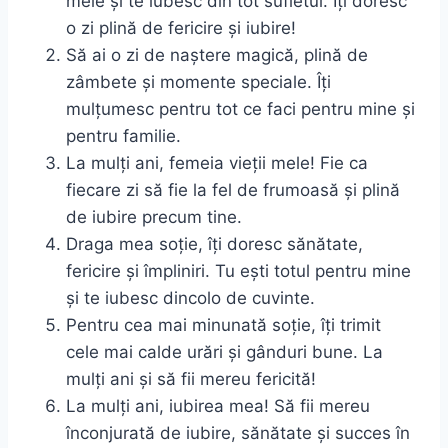
mele și te iubesc din tot sufletul. Îți doresc
o zi plină de fericire și iubire!
Să ai o zi de naștere magică, plină de
zâmbete și momente speciale. Îți
mulțumesc pentru tot ce faci pentru mine și
pentru familie.
La mulți ani, femeia vieții mele! Fie ca
fiecare zi să fie la fel de frumoasă și plină
de iubire precum tine.
Draga mea soție, îți doresc sănătate,
fericire și împliniri. Tu ești totul pentru mine
și te iubesc dincolo de cuvinte.
Pentru cea mai minunată soție, îți trimit
cele mai calde urări și gânduri bune. La
mulți ani și să fii mereu fericită!
La mulți ani, iubirea mea! Să fii mereu
înconjurată de iubire, sănătate și succes în