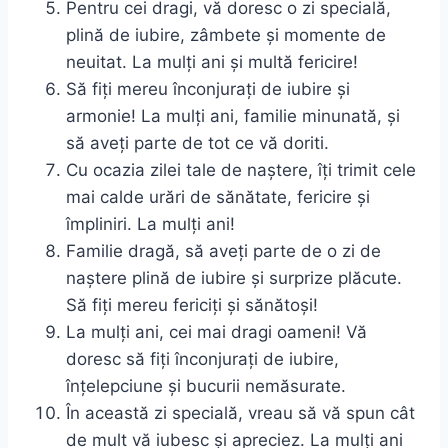
Pentru cei dragi, vă doresc o zi specială,
plină de iubire, zâmbete și momente de
neuitat. La mulți ani și multă fericire!
Să fiți mereu înconjurați de iubire și
armonie! La mulți ani, familie minunată, și
să aveți parte de tot ce vă doriti.
Cu ocazia zilei tale de naștere, îți trimit cele
mai calde urări de sănătate, fericire și
împliniri. La mulți ani!
Familie dragă, să aveți parte de o zi de
naștere plină de iubire și surprize plăcute.
Să fiți mereu fericiți și sănătoși!
La mulți ani, cei mai dragi oameni! Vă
doresc să fiți înconjurați de iubire,
înțelepciune și bucurii nemăsurate.
În această zi specială, vreau să vă spun cât
de mult vă iubesc și apreciez. La mulți ani