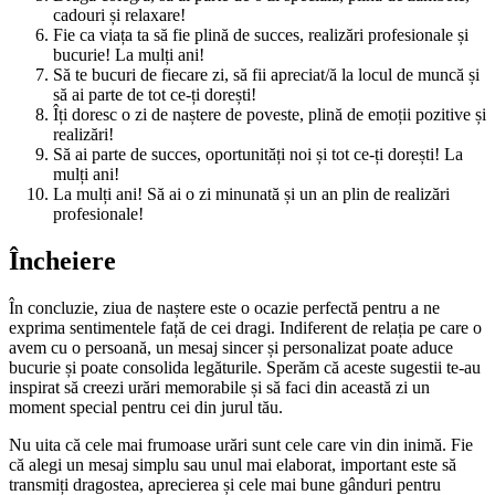
cadouri și relaxare!
Fie ca viața ta să fie plină de succes, realizări profesionale și
bucurie! La mulți ani!
Să te bucuri de fiecare zi, să fii apreciat/ă la locul de muncă și
să ai parte de tot ce-ți dorești!
Îți doresc o zi de naștere de poveste, plină de emoții pozitive și
realizări!
Să ai parte de succes, oportunități noi și tot ce-ți dorești! La
mulți ani!
La mulți ani! Să ai o zi minunată și un an plin de realizări
profesionale!
Încheiere
În concluzie, ziua de naștere este o ocazie perfectă pentru a ne
exprima sentimentele față de cei dragi. Indiferent de relația pe care o
avem cu o persoană, un mesaj sincer și personalizat poate aduce
bucurie și poate consolida legăturile. Sperăm că aceste sugestii te-au
inspirat să creezi urări memorabile și să faci din această zi un
moment special pentru cei din jurul tău.
Nu uita că cele mai frumoase urări sunt cele care vin din inimă. Fie
că alegi un mesaj simplu sau unul mai elaborat, important este să
transmiți dragostea, aprecierea și cele mai bune gânduri pentru