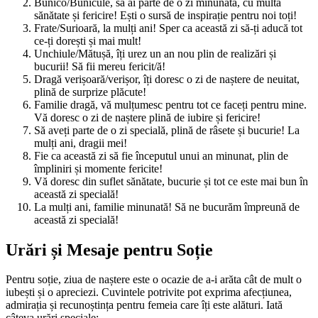
Bunico/Bunicule, să ai parte de o zi minunată, cu multă
sănătate și fericire! Ești o sursă de inspirație pentru noi toți!
Frate/Surioară, la mulți ani! Sper ca această zi să-ți aducă tot
ce-ți dorești și mai mult!
Unchiule/Mătușă, îți urez un an nou plin de realizări și
bucurii! Să fii mereu fericit/ă!
Dragă verișoară/verișor, îți doresc o zi de naștere de neuitat,
plină de surprize plăcute!
Familie dragă, vă mulțumesc pentru tot ce faceți pentru mine.
Vă doresc o zi de naștere plină de iubire și fericire!
Să aveți parte de o zi specială, plină de râsete și bucurie! La
mulți ani, dragii mei!
Fie ca această zi să fie începutul unui an minunat, plin de
împliniri și momente fericite!
Vă doresc din suflet sănătate, bucurie și tot ce este mai bun în
această zi specială!
La mulți ani, familie minunată! Să ne bucurăm împreună de
această zi specială!
Urări și Mesaje pentru Soție
Pentru soție, ziua de naștere este o ocazie de a-i arăta cât de mult o
iubești și o apreciezi. Cuvintele potrivite pot exprima afecțiunea,
admirația și recunoștința pentru femeia care îți este alături. Iată
câteva urări speciale: