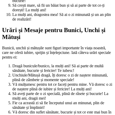
bucurie!
Să crești mare, să fii un băiat bun și să ai parte de tot ce-ți
dorești! La mulți ani!
La mulți ani, dragostea mea! Să ai o zi minunată și un an plin
de realizări!
Urări și Mesaje pentru Bunici, Unchi și
Mătuși
Bunicii, unchii și mătușile sunt figuri importante în viața noastră,
care ne oferă iubire, sprijin și înțelepciune. Iată câteva urări speciale
pentru ei:
Dragă bunicule/bunico, la mulți ani! Să ai parte de multă
sănătate, bucurie și fericire! Te iubesc!
Unchiule/Mătușă dragă, îți doresc o zi de naștere minunată,
plină de zâmbete și momente speciale!
Vă mulțumesc pentru tot ce faceți pentru mine. Vă doresc o zi
de naștere plină de iubire și fericire! La mulți ani!
Să aveți parte de o zi specială, plină de râsete și bucurie! La
mulți ani, dragii mei!
Fie ca această zi să fie începutul unui an minunat, plin de
sănătate și împliniri!
Vă doresc din suflet sănătate, bucurie și tot ce este mai bun în