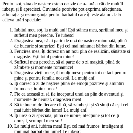
Pentru soț, ziua de naștere este o ocazie de a-i arăta cât de mult îl
iubești și îl apreciezi. Cuvintele potrivite pot exprima afecțiunea,
admirația și recunoștința pentru bărbatul care îți este alături. Iată
câteva urări speciale:
Iubitul meu soț, la mulți ani! Ești stânca mea, sprijinul meu și
sufletul meu pereche. Te iubesc!
Dragostea mea, să ai parte de o zi de naștere minunată, plină
de bucurie și surprize! Ești cel mai minunat bărbat din lume.
Fericirea mea, îți doresc un an nou plin de realizări, sănătate și
dragoste. Ești totul pentru mine!
Sufletul meu pereche, să ai parte de o zi magică, plină de
zâmbete și momente romantice!
Dragostea vieții mele, îți mulțumesc pentru tot ce faci pentru
mine și pentru familia noastră. La mulți ani!
Îți doresc o zi de naștere plină de emoții pozitive și amintiri
frumoase, iubirea mea!
Fie ca această zi să fie începutul unui an plin de aventuri și
momente de neuitat, dragostea mea!
Să te bucuri de fiecare clipă, să zâmbești și să simți că ești cel
mai iubit bărbat din lume! La mulți ani!
Îți urez o zi specială, plină de iubire, afecțiune și tot ce-ți
dorești, scumpul meu soț!
La mulți ani, iubirea mea! Ești cel mai frumos, inteligent și
minunat bărbat din lume! Te iubesc!