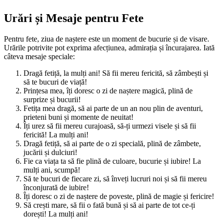
Urări și Mesaje pentru Fete
Pentru fete, ziua de naștere este un moment de bucurie și de visare.
Urările potrivite pot exprima afecțiunea, admirația și încurajarea. Iată
câteva mesaje speciale:
Dragă fetiță, la mulți ani! Să fii mereu fericită, să zâmbești și
să te bucuri de viață!
Prințesa mea, îți doresc o zi de naștere magică, plină de
surprize și bucurii!
Fetița mea dragă, să ai parte de un an nou plin de aventuri,
prieteni buni și momente de neuitat!
Îți urez să fii mereu curajoasă, să-ți urmezi visele și să fii
fericită! La mulți ani!
Dragă fetiță, să ai parte de o zi specială, plină de zâmbete,
jucării și dulciuri!
Fie ca viața ta să fie plină de culoare, bucurie și iubire! La
mulți ani, scumpă!
Să te bucuri de fiecare zi, să înveți lucruri noi și să fii mereu
înconjurată de iubire!
Îți doresc o zi de naștere de poveste, plină de magie și fericire!
Să crești mare, să fii o fată bună și să ai parte de tot ce-ți
dorești! La mulți ani!