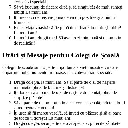
această zi specială!
Să vă bucurați de fiecare clipă și să simțiți cât de mult sunteți
iubiți! La mulți ani!
Îți urez o zi de naștere plină de emoții pozitive și amintiri
frumoase!
Fie ca viața voastră să fie plină de culoare, bucurie și iubire!
La mulți ani!
La mulți ani, dragii mei! Să aveți o zi minunată și un an plin
de realizări!
Urări și Mesaje pentru Colegi de Școală
Colegii de școală sunt o parte importantă a vieții noastre, cu care
împărțim multe momente frumoase. Iată câteva urări speciale:
Dragă coleg/ă, la mulți ani! Să ai parte de o zi de naștere
minunată, plină de bucurie și distracție!
Îți doresc să ai parte de o zi de naștere de neuitat, plină de
surprize plăcute!
Să ai parte de un an nou plin de succes la școală, prieteni buni
și momente de neuitat!
Îți urez să fii mereu vesel/ă, să înveți cu plăcere și să ai parte
de tot ce-ți dorești! La mulți ani!
Dragă coleg/ă, să ai parte de o zi specială, plină de zâmbete,