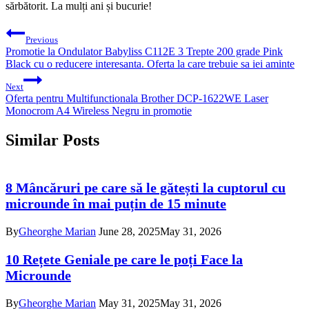
sărbătorit. La mulți ani și bucurie!
Post
Previous
navigation
Promotie la Ondulator Babyliss C112E 3 Trepte 200 grade Pink
Black cu o reducere interesanta. Oferta la care trebuie sa iei aminte
Next
Oferta pentru Multifunctionala Brother DCP-1622WE Laser
Monocrom A4 Wireless Negru in promotie
Similar Posts
8 Mâncăruri pe care să le gătești la cuptorul cu
microunde în mai puțin de 15 minute
By
Gheorghe Marian
June 28, 2025
May 31, 2026
10 Rețete Geniale pe care le poți Face la
Microunde
By
Gheorghe Marian
May 31, 2025
May 31, 2026