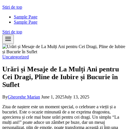
Skip
Stiri de top
to
Sample Page
content
Sample Page
Stiri de top
Uncategorized
Urări și Mesaje de La Mulți Ani pentru
Cei Dragi, Pline de Iubire și Bucurie în
Suflet
By
Gheorghe Marian
June 1, 2025
July 13, 2025
Ziua de naștere este un moment special, o celebrare a vieții și a
bucuriei. Este o ocazie minunată de a ne exprima dragostea,
aprecierea și cele mai bune urări pentru cei dragi. Un simplu “La
mulți ani!” poate aduce un zâmbet pe buze, dar un mesaj
personalizat, plin de emoție, poate transforma această zi într-una