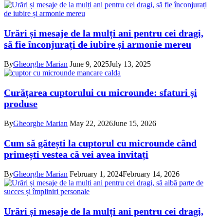
Urări și mesaje de la mulți ani pentru cei dragi,
să fie înconjurați de iubire și armonie mereu
By
Gheorghe Marian
June 9, 2025
July 13, 2025
Curățarea cuptorului cu microunde: sfaturi și
produse
By
Gheorghe Marian
May 22, 2026
June 15, 2026
Cum să gătești la cuptorul cu microunde când
primești vestea că vei avea invitați
By
Gheorghe Marian
February 1, 2024
February 14, 2026
Urări și mesaje de la mulți ani pentru cei dragi,