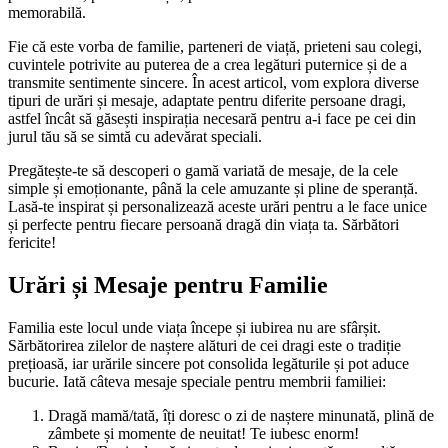
memorabilă.
Fie că este vorba de familie, parteneri de viață, prieteni sau colegi,
cuvintele potrivite au puterea de a crea legături puternice și de a
transmite sentimente sincere. În acest articol, vom explora diverse
tipuri de urări și mesaje, adaptate pentru diferite persoane dragi,
astfel încât să găsești inspirația necesară pentru a-i face pe cei din
jurul tău să se simtă cu adevărat speciali.
Pregătește-te să descoperi o gamă variată de mesaje, de la cele
simple și emoționante, până la cele amuzante și pline de speranță.
Lasă-te inspirat și personalizează aceste urări pentru a le face unice
și perfecte pentru fiecare persoană dragă din viața ta. Sărbători
fericite!
Urări și Mesaje pentru Familie
Familia este locul unde viața începe și iubirea nu are sfârșit.
Sărbătorirea zilelor de naștere alături de cei dragi este o tradiție
prețioasă, iar urările sincere pot consolida legăturile și pot aduce
bucurie. Iată câteva mesaje speciale pentru membrii familiei:
Dragă mamă/tată, îți doresc o zi de naștere minunată, plină de
zâmbete și momente de neuitat! Te iubesc enorm!