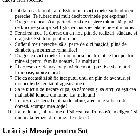
Iubita mea, la mulți ani! Ești lumina vieții mele, sufletul meu
pereche. Te iubesc mai mult decât cuvintele pot exprima!
Dragostea mea, să ai parte de o zi de naștere minunată, plină
de bucurie și surprize! Ești cea mai specială femeie din lume.
Fericirea mea, îți doresc un an nou plin de realizări, sănătate și
dragoste. Ești totul pentru mine!
Sufletul meu pereche, să ai parte de o zi magică, plină de
zâmbete și momente romantice!
Dragostea vieții mele, îți mulțumesc pentru tot ce faci pentru
mine și pentru familia noastră. La mulți ani!
Îți doresc o zi de naștere plină de emoții pozitive și amintiri
frumoase, iubirea mea!
Fie ca această zi să fie începutul unui an plin de aventuri și
momente de neuitat, dragostea mea!
Să te bucuri de fiecare clipă, să zâmbești și să simți că ești cea
mai iubită femeie din lume! La mulți ani!
Îți urez o zi specială, plină de iubire, afecțiune și tot ce-ți
dorești, scumpa mea soție!
La mulți ani, iubirea mea! Ești cea mai frumoasă, inteligentă și
minunată femeie din lume! Te iubesc!
Urări și Mesaje pentru Soț