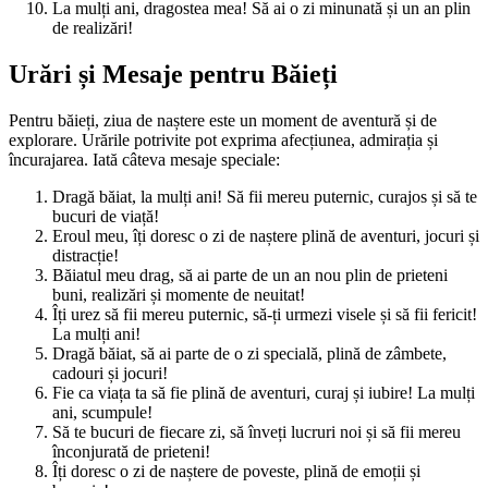
La mulți ani, dragostea mea! Să ai o zi minunată și un an plin
de realizări!
Urări și Mesaje pentru Băieți
Pentru băieți, ziua de naștere este un moment de aventură și de
explorare. Urările potrivite pot exprima afecțiunea, admirația și
încurajarea. Iată câteva mesaje speciale:
Dragă băiat, la mulți ani! Să fii mereu puternic, curajos și să te
bucuri de viață!
Eroul meu, îți doresc o zi de naștere plină de aventuri, jocuri și
distracție!
Băiatul meu drag, să ai parte de un an nou plin de prieteni
buni, realizări și momente de neuitat!
Îți urez să fii mereu puternic, să-ți urmezi visele și să fii fericit!
La mulți ani!
Dragă băiat, să ai parte de o zi specială, plină de zâmbete,
cadouri și jocuri!
Fie ca viața ta să fie plină de aventuri, curaj și iubire! La mulți
ani, scumpule!
Să te bucuri de fiecare zi, să înveți lucruri noi și să fii mereu
înconjurată de prieteni!
Îți doresc o zi de naștere de poveste, plină de emoții și