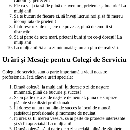
cadouri și petreceri!
Fie ca viața ta să fie plină de aventuri, prietenie și bucurie! La
mulți ani!
Să te bucuri de fiecare zi, să înveți lucruri noi și să fii mereu
înconjurată de prieteni!
Îți doresc o zi de naștere de poveste, plină de emoții și
distracție!
Să ai parte de note mari, prieteni buni și tot ce-ți dorești! La
mulți ani!
La mulți ani! Să ai o zi minunată și un an plin de realizări!
Urări și Mesaje pentru Colegi de Serviciu
Colegii de serviciu sunt o parte importantă a vieții noastre
profesionale. Iată câteva urări speciale:
Dragă coleg/ă, la mulți ani! Îți doresc o zi de naștere
minunată, plină de bucurie și succes!
Să ai parte de o zi de naștere de neuitat, plină de surprize
plăcute și realizări profesionale!
Îți doresc un an nou plin de succes la locul de muncă,
satisfacții profesionale și momente de neuitat!
Îți urez să fii mereu vesel/ă, să ai parte de proiecte interesante
și să fii apreciat/ă! La mulți ani!
Dragă coleg/ă, să ai parte de o zi specială, plină de zâmbete,