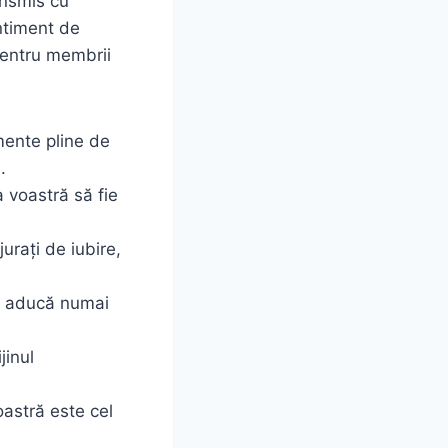
ansmis cu
entiment de
pentru membrii
mente pline de
.
 voastră să fie
urați de iubire,
 vă aducă numai
jinul
voastră este cel