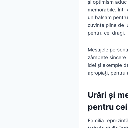
și optimism aduc b
memorabile. Într-
un balsam pentru s
cuvinte pline de i
pentru cei dragi.
Mesajele personal
zâmbete sincere p
idei și exemple de
apropiați, pentru
Urări și m
pentru cei
Familia reprezintă