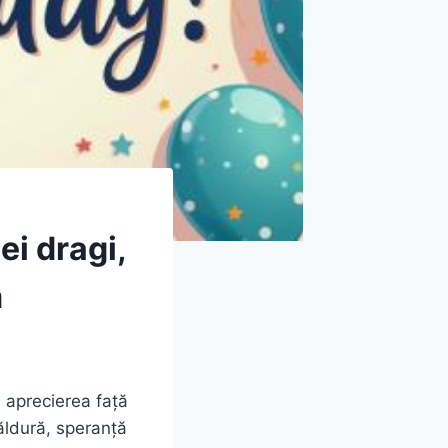
ei dragi,
m
i aprecierea față
ăldură, speranță