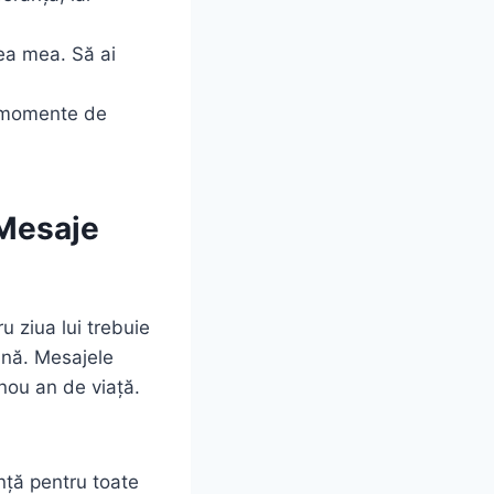
tea mea. Să ai
te momente de
 Mesaje
ru ziua lui trebuie
eună. Mesajele
 nou an de viață.
anță pentru toate