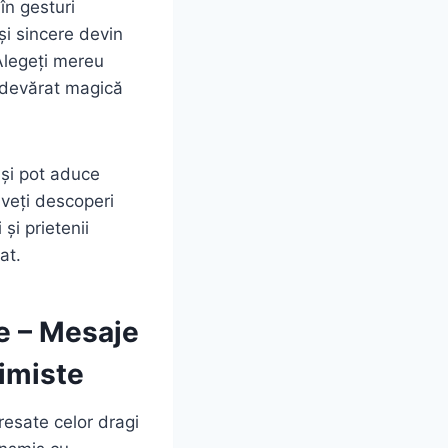
în gesturi
și sincere devin
 Alegeți mereu
 adevărat magică
 și pot aduce
 veți descoperi
și prietenii
at.
ie – Mesaje
timiste
dresate celor dragi