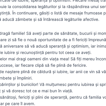
cărcate de iubire, speranță și optimism. Fiecare mesaj tr
buie la consolidarea legăturilor și la răspândirea unui s
ștință. În continuare, găsiți o listă de mesaje frumoase 
să aducă zâmbete și să întărească legăturile afective.
 dragă familie! Să aveți parte de sănătate, bucurii și mo
ecare zi să fie o nouă oportunitate de a fi fericiți împreună
ă aniversare să vă aducă speranță și optimism, iar inima
e iubire și recunoștință pentru tot ceea ce aveți.
celor mai dragi oameni din viața mea! Să fiți mereu înconj
ccese, iar fiecare clipă să fie plină de fericire.
 de naștere plină de căldură și iubire, iar anii ce vin să
bete și împliniri.
părinților și bunicilor! Vă mulțumesc pentru iubirea și spri
 și vă doresc tot ce e mai bun în viață.
sănătoși, fericiți și plini de speranță, pentru că familia 
ar pe care îl avem.