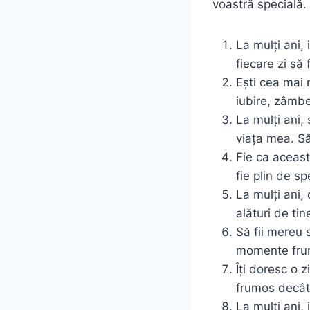
voastră specială.
La mulți ani,
fiecare zi să 
Ești cea mai 
iubire, zâmb
La mulți ani, 
viața mea. Să
Fie ca această
fie plin de sp
La mulți ani, 
alături de tin
Să fii mereu s
momente frum
Îți doresc o z
frumos decât
La mulți ani, 