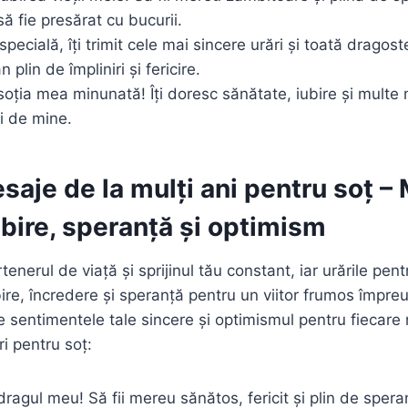
să fie presărat cu bucurii.
specială, îți trimit cele mai sincere urări și toată dragos
 plin de împliniri și fericire.
 soția mea minunată! Îți doresc sănătate, iubire și mul
ri de mine.
esaje de la mulți ani pentru soț –
ubire, speranță și optimism
tenerul de viață și sprijinul tău constant, iar urările pent
ubire, încredere și speranță pentru un viitor frumos împr
te sentimentele tale sincere și optimismul pentru fiecare
ri pentru soț:
 dragul meu! Să fii mereu sănătos, fericit și plin de sper