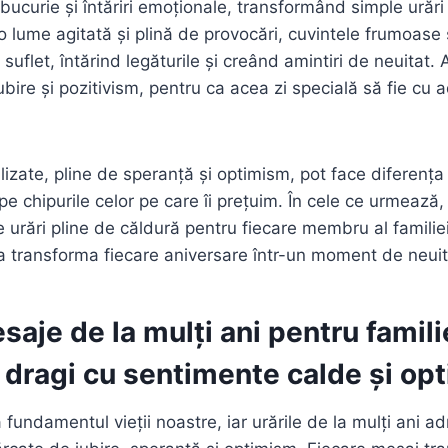
ucurie și întăriri emoționale, transformând simple urări 
o lume agitată și plină de provocări, cuvintele frumoase 
uflet, întărind legăturile și creând amintiri de neuitat.
ubire și pozitivism, pentru ca acea zi specială să fie cu
izate, pline de speranță și optimism, pot face diferența
e chipurile celor pe care îi prețuim. În cele ce urmează,
 urări pline de căldură pentru fiecare membru al familiei 
 a transforma fiecare aniversare într-un moment de neuit
esaje de la mulți ani pentru famil
 dragi cu sentimente calde și op
 fundamentul vieții noastre, iar urările de la mulți ani a