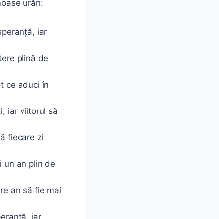
moase urări:
speranță, iar
tere plină de
ot ce aduci în
 iar viitorul să
ă fiecare zi
i un an plin de
are an să fie mai
peranță, iar