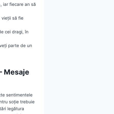
, iar fiecare an să
ieții să fie
de cei dragi, în
aveți parte de un
 – Mesaje
lecte sentimentele
ntru soție trebuie
tări legătura