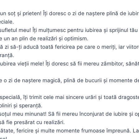
un soț și prieten! Îți doresc o zi de naștere plină de iubir
ciale.
sufletul meu! Îți mulțumesc pentru iubirea și sprijinul tă
e un an plin de realizări și optimism.
 zi să-ți aducă toată fericirea pe care o meriți, iar viito
eranță.
iubirea vieții mele! Îți doresc să fii mereu zâmbitor, sănă
e o zi de naștere magică, plină de bucurii și momente de 
specială, îți trimit cele mai sincere urări și toată drago
liniri și speranță.
 soțul meu minunat! Să fii mereu înconjurat de iubire și o
să fie presărat cu realizări.
nătate, fericire și multe momente frumoase împreună. La 
se!