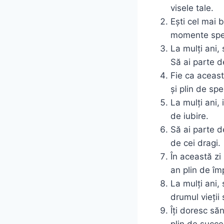
visele tale.
Ești cel mai b
momente spe
La mulți ani, 
Să ai parte d
Fie ca această
și plin de sp
La mulți ani, 
de iubire.
Să ai parte d
de cei dragi.
În această zi 
an plin de împ
La mulți ani,
drumul vieții 
Îți doresc să
plin de succe