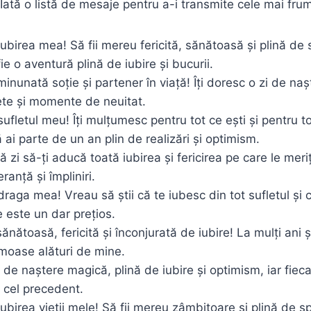
 Iată o listă de mesaje pentru a-i transmite cele mai fru
 iubirea mea! Să fii mereu fericită, sănătoasă și plină de 
fie o aventură plină de iubire și bucurii.
minunată soție și partener în viață! Îți doresc o zi de naș
ete și momente de neuitat.
sufletul meu! Îți mulțumesc pentru tot ce ești și pentru t
 ai parte de un an plin de realizări și optimism.
 zi să-ți aducă toată iubirea și fericirea pe care le meriți,
eranță și împliniri.
draga mea! Vreau să știi că te iubesc din tot sufletul și c
e este un dar prețios.
ănătoasă, fericită și înconjurată de iubire! La mulți ani ș
oase alături de mine.
i de naștere magică, plină de iubire și optimism, iar fiec
 cel precedent.
iubirea vieții mele! Să fii mereu zâmbitoare și plină de s