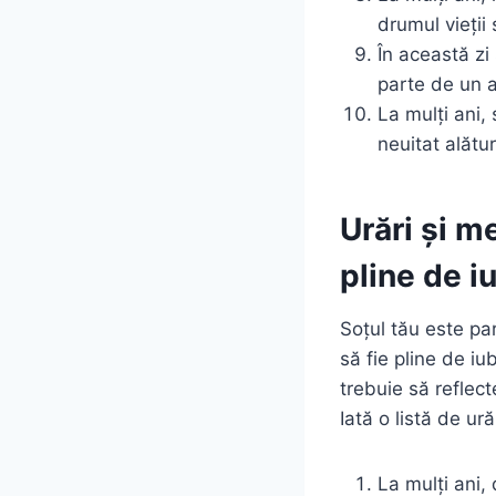
drumul vieții 
În această zi 
parte de un an
La mulți ani,
neuitat alătu
Urări și m
pline de i
Soțul tău este par
să fie pline de i
trebuie să reflec
Iată o listă de ură
La mulți ani,