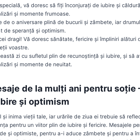
specială, vă doresc să fiți înconjurați de iubire și căldură
ealizări și momente frumoase.
e de o aniversare plină de bucurii și zâmbete, iar drumul v
t de speranță și optimism.
cei dragi! Vă doresc sănătate, fericire și împliniri alături 
ieții voastre.
eastă zi cu sufletul plin de recunoștință și iubire, și să 
alizări și momente de neuitat.
esaje de la mulți ani pentru soție
ubire și optimism
 și inima vieții tale, iar urările de ziua ei trebuie să ref
ța pentru un viitor plin de iubire și fericire. Mesajele pe
lde și optimiste, pentru a-i aduce zâmbete și pentru a în