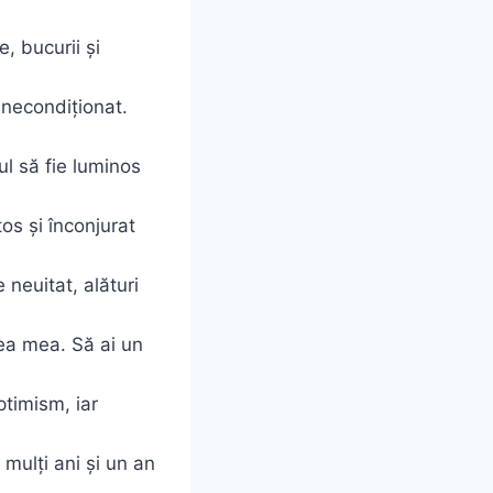
e, bucurii și
u necondiționat.
rul să fie luminos
tos și înconjurat
neuitat, alături
stea mea. Să ai un
ptimism, iar
mulți ani și un an