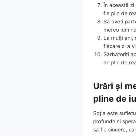
În această zi 
fie plin de r
Să aveți part
mereu lumina
La mulți ani, 
fiecare zi a v
Sărbătoriți ac
an plin de re
Urări și m
pline de i
Soția este sufletul
profunde și speran
să fie sincere, ca