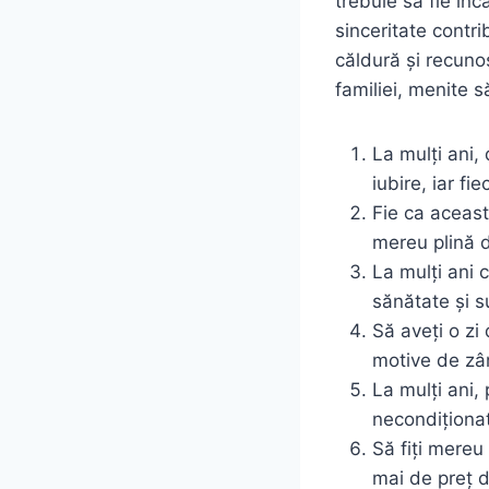
trebuie să fie în
sinceritate contri
căldură și recuno
familiei, menite 
La mulți ani,
iubire, iar fi
Fie ca aceast
mereu plină d
La mulți ani 
sănătate și su
Să aveți o zi
motive de zâm
La mulți ani, 
necondiționat
Să fiți mereu 
mai de preț d