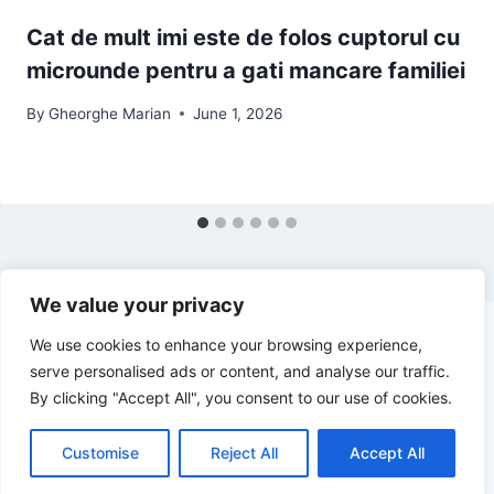
Cat de mult imi este de folos cuptorul cu
microunde pentru a gati mancare familiei
By
Gheorghe Marian
June 1, 2026
We value your privacy
We use cookies to enhance your browsing experience,
serve personalised ads or content, and analyse our traffic.
By clicking "Accept All", you consent to our use of cookies.
© 2026 Stiri de top - WordPress Theme by
Kadence WP
Customise
Reject All
Accept All