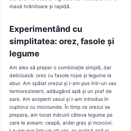
masă hrănitoare și rapidă.
Experimentând cu
simplitatea: orez, fasole și
legume
Am ales să prepar o combinație simplă, dar
delicioasă: orez cu fasole roșie și legume la
abur. Am spălat orezul și l-am pus într-un vas
termorezistent, adăugând apă și un praf de
sare. Am acoperit vasul și l-am introdus în
cuptorul cu microunde. În timp ce orezul se
prepara, am tocat mărunt câteva legume pe
care le aveam: ceapă, ardei gras și morcovi.
Le-am pus într-un alt vas, cu puțină apă și