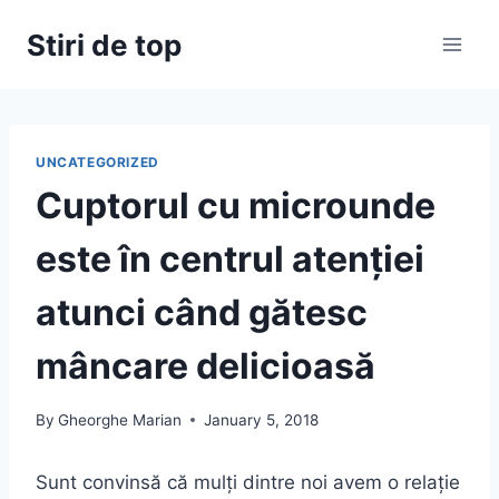
Skip
Stiri de top
to
content
UNCATEGORIZED
Cuptorul cu microunde
este în centrul atenției
atunci când gătesc
mâncare delicioasă
By
Gheorghe Marian
January 5, 2018
Sunt convinsă că mulți dintre noi avem o relație