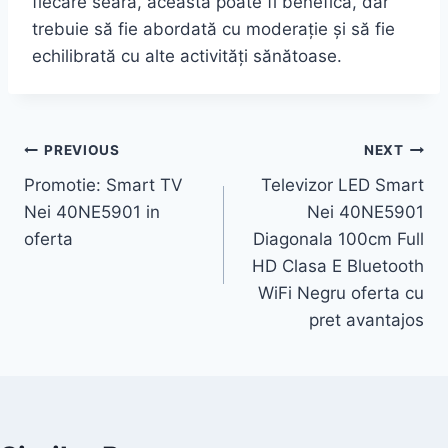
fiecare seară, aceasta poate fi benefică, dar
trebuie să fie abordată cu moderație și să fie
echilibrată cu alte activități sănătoase.
Post
PREVIOUS
NEXT
Promotie: Smart TV
Televizor LED Smart
navigation
Nei 40NE5901 in
Nei 40NE5901
oferta
Diagonala 100cm Full
HD Clasa E Bluetooth
WiFi Negru oferta cu
pret avantajos