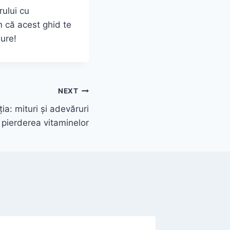
rului cu
m că acest ghid te
gure!
NEXT
ia: mituri și adevăruri
pierderea vitaminelor