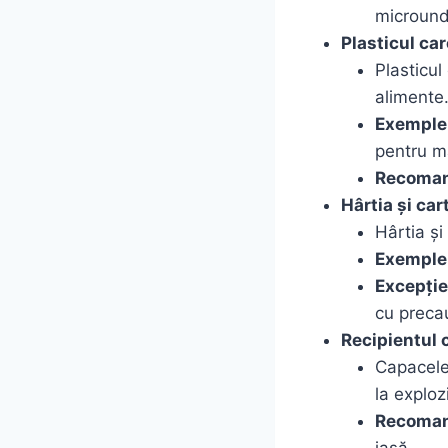
microunde
Plasticul ca
Plasticul
alimente
Exemple
pentru m
Recoman
Hârtia și car
Hârtia și
Exemple
Excepție
cu preca
Recipientul 
Capacele 
la exploz
Recoman
iasă.