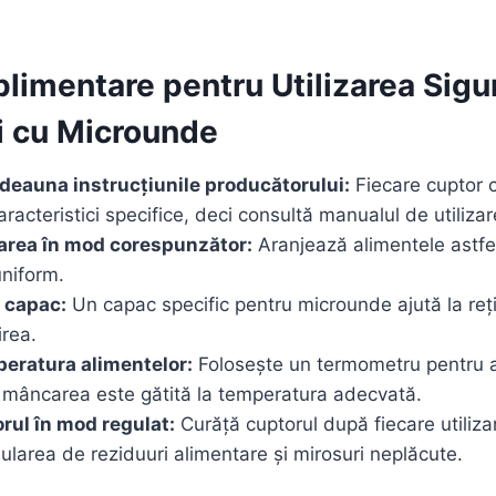
plimentare pentru Utilizarea Sigu
i cu Microunde
tdeauna instrucțiunile producătorului:
Fiecare cuptor 
racteristici specifice, deci consultă manualul de utilizar
rea în mod corespunzător:
Aranjează alimentele astfel
uniform.
 capac:
Un capac specific pentru microunde ajută la reți
irea.
peratura alimentelor:
Folosește un termometru pentru a
ă mâncarea este gătită la temperatura adecvată.
rul în mod regulat:
Curăță cuptorul după fiecare utiliza
larea de reziduuri alimentare și mirosuri neplăcute.