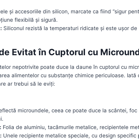
ele și accesoriile din silicon, marcate ca fiind “sigur pe
țiune flexibilă și sigură.
:
Siliconul rezistă la temperaturi ridicate și este ușor de
de Evitat în Cuptorul cu Microun
ntelor nepotrivite poate duce la daune în cuptorul cu mi
area alimentelor cu substanțe chimice periculoase. Iată o
e ar trebui să le eviți:
eflectă microundele, ceea ce poate duce la scântei, foc 
i.
:
Folia de aluminiu, tacâmurile metalice, recipientele met
:
Unele recipiente metalice speciale, cu design specific 