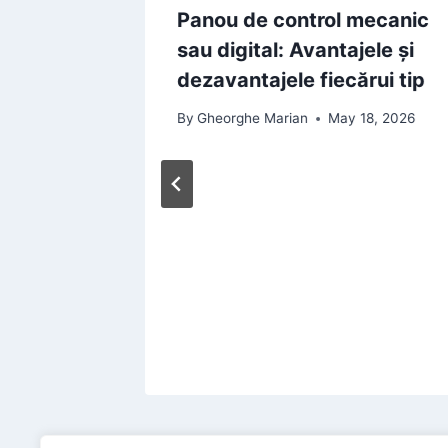
itul la
Panou de control mecanic
ate de
sau digital: Avantajele și
dezavantajele fiecărui tip
6, 2026
By
Gheorghe Marian
May 18, 2026