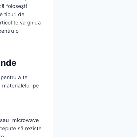
că folosești
e tipuri de
rticol te va ghida
pentru o
unde
 pentru a te
a materialelor pe
” sau “microwave
ncepute să reziste
te.