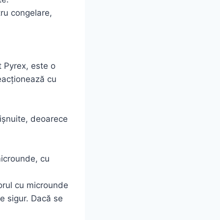
ru congelare,
t Pyrex, este o
reacționează cu
bișnuite, deoarece
microunde, cu
torul cu microunde
e sigur. Dacă se