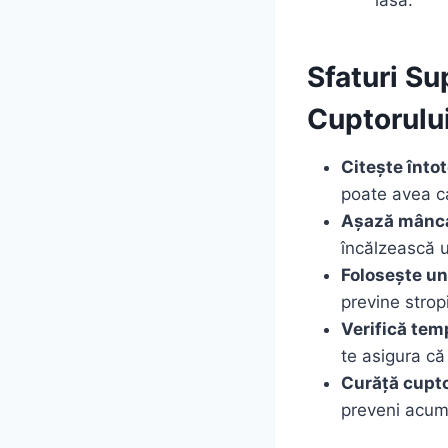
Sfaturi Su
Cuptorulu
Citește înto
poate avea ca
Așază mânca
încălzească 
Folosește un
previne strop
Verifică tem
te asigura c
Curăță cupto
preveni acumu