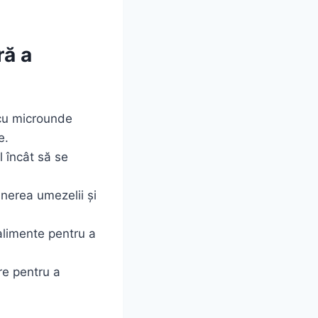
ră a
cu microunde
e.
 încât să se
nerea umezelii și
limente pentru a
re pentru a