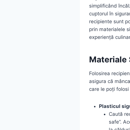
simplificând încăl
cuptorul în sigura
recipiente sunt po
prin materialele s
experiență culinară
Materiale
Folosirea recipien
asigura că mâncare
care le poți folos
Plasticul si
Caută re
safe”. Ac
la căldur