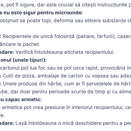
, pot fi sigure, dar este crucial să citești instrucțiunile 
re nu este sigur pentru microunde:
 obișnuit se poate topi, deforma sau elibera substanțe c
.
:
Recipientele de unică folosință (pahare, farfurii), caser
âncare la pachet.
dare:
Verifică întotdeauna eticheta recipientului.
tonul (unele tipuri):
 cartonul pot lua foc sau se pot usca rapid, provocând in
:
Cutii de pizza, ambalaje de carton cu vopsea sau adez
:
Unele produse din hârtie, cum ar fi șervețelele de hârtie
uție, dar doar pentru perioade scurte de timp și cu ali
cu capac ermetic:
ermetice pot crea presiune în interiorul recipientului, 
ie.
dare:
Lasă întotdeauna o mică deschidere pentru a per