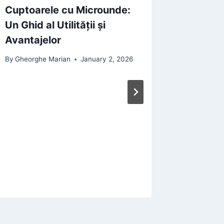
Cuptoarele cu Microunde:
Un Ghid al Utilității și
Avantajelor
By
Gheorghe Marian
January 2, 2026
Curățar
microun
produs
By
Gheorgh