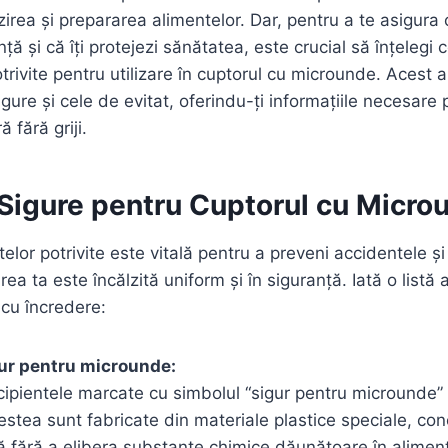
zirea și prepararea alimentelor. Dar, pentru a te asigura 
nță și că îți protejezi sănătatea, este crucial să înțelegi c
trivite pentru utilizare în cuptorul cu microunde. Acest a
igure și cele de evitat, oferindu-ți informațiile necesare 
 fără griji.
 Sigure pentru Cuptorul cu Micro
telor potrivite este vitală pentru a preveni accidentele și
a ta este încălzită uniform și în siguranță. Iată o listă 
i cu încredere:
gur pentru microunde:
cipientele marcate cu simbolul “sigur pentru microunde
estea sunt fabricate din materiale plastice speciale, co
ă fără a elibera substanțe chimice dăunătoare în alimen