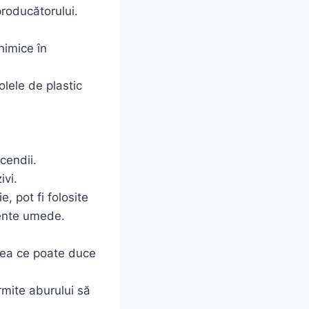
producătorului.
himice în
olele de plastic
cendii.
ivi.
, pot fi folosite
mente umede.
ceea ce poate duce
mite aburului să