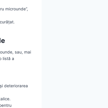
ntru microunde”,
 curățat.
de
crounde, sau, mai
 listă a
și deteriorarea
alice.
pentru