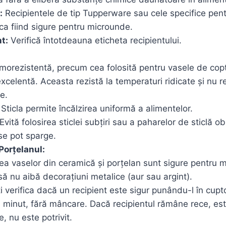
:
Recipientele de tip Tupperware sau cele specifice pent
ca fiind sigure pentru microunde.
t:
Verifică întotdeauna eticheta recipientului.
rmorezistentă, precum cea folosită pentru vasele de cop
xcelentă. Aceasta rezistă la temperaturi ridicate și nu 
e.
Sticla permite încălzirea uniformă a alimentelor.
Evită folosirea sticlei subțiri sau a paharelor de sticlă o
se pot sparge.
Porțelanul:
ea vaselor din ceramică și porțelan sunt sigure pentru 
să nu aibă decorațiuni metalice (aur sau argint).
i verifica dacă un recipient este sigur punându-l în cup
1 minut, fără mâncare. Dacă recipientul rămâne rece, est
e, nu este potrivit.