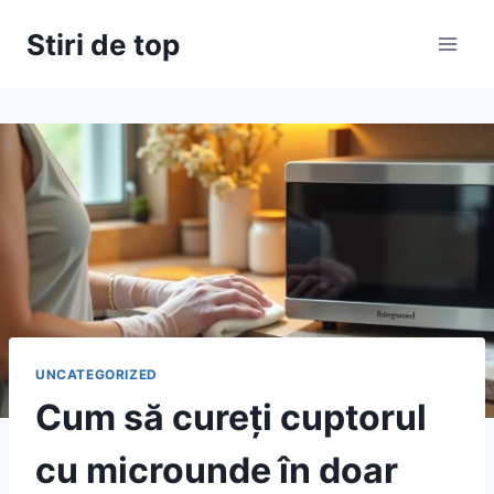
Skip
Stiri de top
to
content
UNCATEGORIZED
Cum să cureți cuptorul
cu microunde în doar