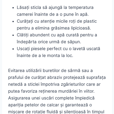
Lăsați sticla să ajungă la temperatura
camerei înainte de a o pune în apă.
Curățați cu atenție micile roți de plastic
pentru a elimina grăsimea lipicioasă.
Clătiți abundent cu apă curată pentru a
îndepărta orice urmă de săpun.
Uscați piesele perfect cu o lavetă uscată
înainte de a le monta la loc.
Evitarea utilizării buretilor de sârmă sau a
prafului de curățat abraziv protejează suprafața
netedă a sticlei împotriva zgârieturilor care ar
putea favoriza reținerea murdăriei în viitor.
Asigurarea unei uscări complete împiedică
apariția petelor de calcar și garantează o
mișcare de rotație fluidă și silențioasă în timpul