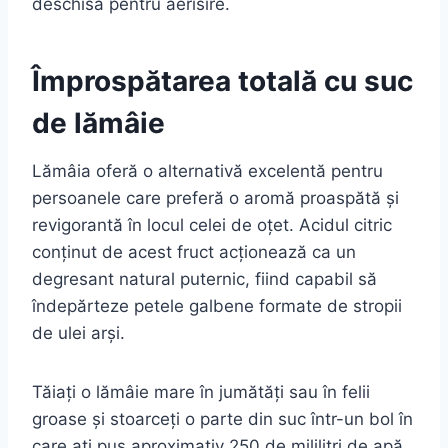
deschisă pentru aerisire.
Împrospătarea totală cu suc
de lămâie
Lămâia oferă o alternativă excelentă pentru
persoanele care preferă o aromă proaspătă și
revigorantă în locul celei de oțet. Acidul citric
conținut de acest fruct acționează ca un
degresant natural puternic, fiind capabil să
îndepărteze petele galbene formate de stropii
de ulei arși.
Tăiați o lămâie mare în jumătăți sau în felii
groase și stoarceți o parte din suc într-un bol în
care ați pus aproximativ 250 de mililitri de apă.