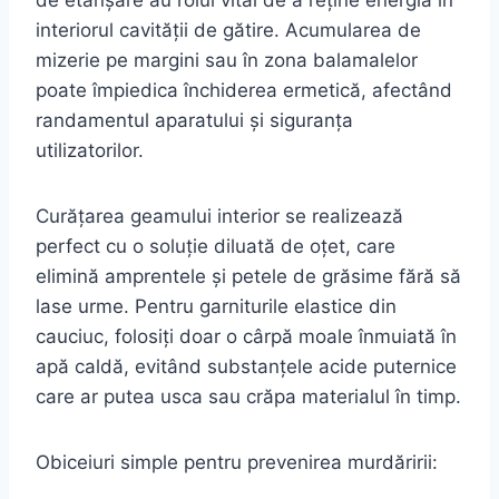
de etanșare au rolul vital de a reține energia în
interiorul cavității de gătire. Acumularea de
mizerie pe margini sau în zona balamalelor
poate împiedica închiderea ermetică, afectând
randamentul aparatului și siguranța
utilizatorilor.
Curățarea geamului interior se realizează
perfect cu o soluție diluată de oțet, care
elimină amprentele și petele de grăsime fără să
lase urme. Pentru garniturile elastice din
cauciuc, folosiți doar o cârpă moale înmuiată în
apă caldă, evitând substanțele acide puternice
care ar putea usca sau crăpa materialul în timp.
Obiceiuri simple pentru prevenirea murdăririi: