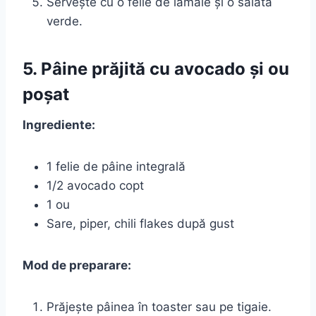
Servește cu o felie de lămâie și o salată
verde.
5. Pâine prăjită cu avocado și ou
poșat
Ingrediente:
1 felie de pâine integrală
1/2 avocado copt
1 ou
Sare, piper, chili flakes după gust
Mod de preparare:
Prăjește pâinea în toaster sau pe tigaie.