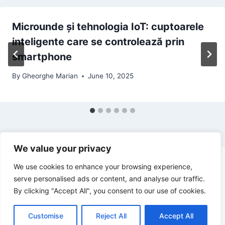
Microunde și tehnologia IoT: cuptoarele
inteligente care se controlează prin
smartphone
By
Gheorghe Marian
June 10, 2025
We value your privacy
We use cookies to enhance your browsing experience,
serve personalised ads or content, and analyse our traffic.
By clicking "Accept All", you consent to our use of cookies.
© 2026 Stiri de top - WordPress Theme by
Kadence WP
Customise
Reject All
Accept All