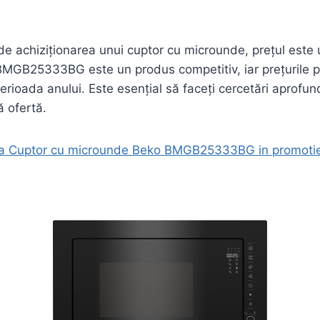
e achiziționarea unui cuptor cu microunde, prețul este 
MGB25333BG este un produs competitiv, iar prețurile pot
perioada anului. Este esențial să faceți cercetări aprofu
 ofertă.
 la Cuptor cu microunde Beko BMGB25333BG in promoti