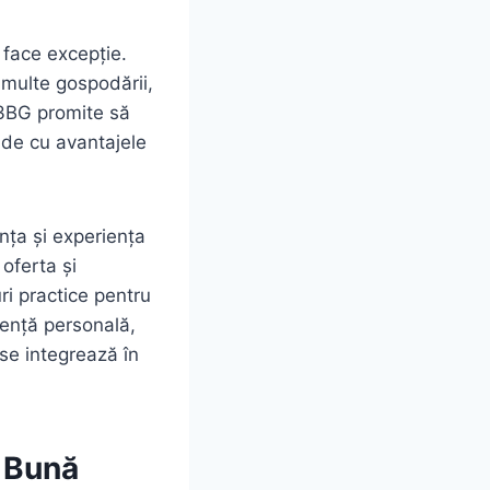
u face excepție.
 multe gospodării,
33BG promite să
nde cu avantajele
nța și experiența
oferta și
uri practice pentru
iență personală,
se integrează în
i Bună