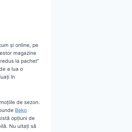
cum și online, pe
acestor magazine
 redus la pachet”
 de a lua o
uați în
omoțiile de sezon.
crounde
Beko
istă opțiuni de
lă. Nu uitați să