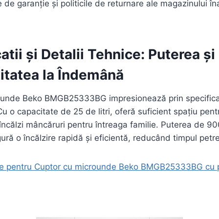
le de garanție și politicile de returnare ale magazinului în
atii și Detalii Tehnice: Puterea și
itatea la Îndemână
ounde Beko BMGB25333BG impresionează prin specificați
Cu o capacitate de 25 de litri, oferă suficient spațiu pentr
ncălzi mâncăruri pentru întreaga familie. Puterea de 9
ură o încălzire rapidă și eficientă, reducând timpul petre
ie pentru Cuptor cu microunde Beko BMGB25333BG cu p