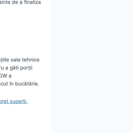
ainte de a finaliza
ile sale tehnice
u a găti porții
00W a
cut în bucătărie.
ret superb,