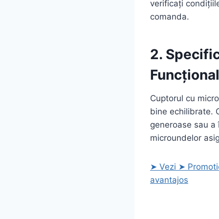
verificați condiții
comanda.
2. Specific
Funcțional
Cuptorul cu micr
bine echilibrate. 
generoase sau a î
microundelor asig
➤ Vezi ➤ Promot
avantajos