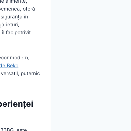
de alimente,
asemenea, oferă
 siguranța în
gârieturi,
l fac potrivit
 decor modern,
nde Beko
versatil, puternic
perienței
333BG, este