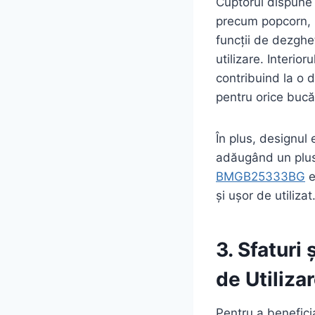
Cuptorul dispune 
precum popcorn, 
funcții de dezghe
utilizare. Interior
contribuind la o d
pentru orice bucăt
În plus, designul 
adăugând un plus
BMGB25333BG
e
și ușor de utilizat
3. Sfaturi
de Utiliza
Pentru a benefi