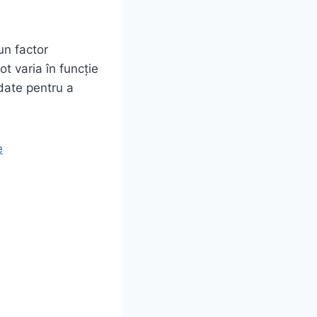
un factor
 varia în funcție
ndate pentru a
e