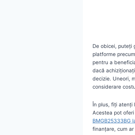
De obicei, puteți 
platforme precum 
pentru a benefici
dacă achiziționați
decizie. Uneori, m
considerare costu
În plus, fiți aten
Acestea pot oferi
BMGB25333BG la 
finanțare, cum ar 