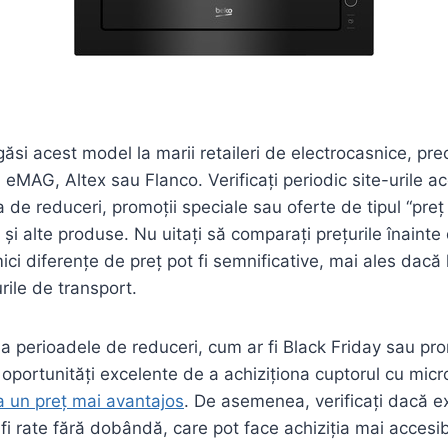
găsi acest model la marii retaileri de electrocasnice, pre
eMAG, Altex sau Flanco. Verificați periodic site-urile 
a de reduceri, promoții speciale sau oferte de tipul “preț
 și alte produse. Nu uitați să comparați prețurile înainte
ici diferențe de preț pot fi semnificative, mai ales dacă l
rile de transport.
ți la perioadele de reduceri, cum ar fi Black Friday sau pr
 oportunități excelente de a achiziționa cuptorul cu mi
un preț mai avantajos
. De asemenea, verificați dacă ex
fi rate fără dobândă, care pot face achiziția mai accesibi