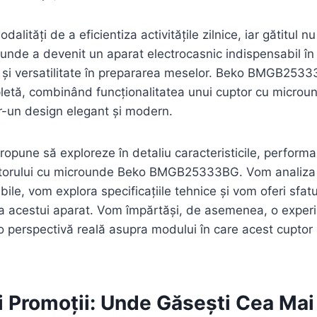
alități de a eficientiza activitățile zilnice, iar gătitul n
unde a devenit un aparat electrocasnic indispensabil în
e și versatilitate în prepararea meselor. Beko BMGB253
pletă, combinând funcționalitatea unui cuptor cu microu
într-un design elegant și modern.
propune să exploreze în detaliu caracteristicile, performa
uptorului cu microunde Beko BMGB25333BG. Vom analiza 
bile, vom explora specificațiile tehnice și vom oferi sfat
 a acestui aparat. Vom împărtăși, de asemenea, o exper
 o perspectivă reală asupra modului în care acest cuptor 
și Promoții: Unde Găsești Cea Ma