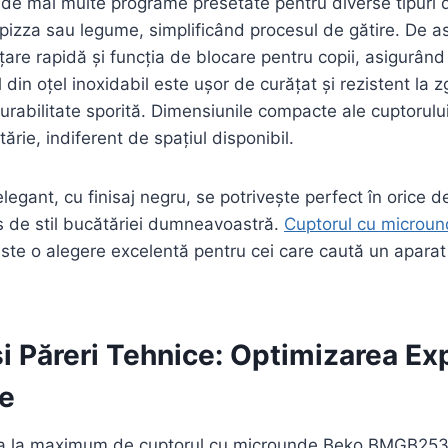
de mai multe programe presetate pentru diverse tipuri 
pizza sau legume, simplificând procesul de gătire. De 
țare rapidă și funcția de blocare pentru copii, asigurând
ul din oțel inoxidabil este ușor de curățat și rezistent la z
urabilitate sporită. Dimensiunile compacte ale cuptorului î
ărie, indiferent de spațiul disponibil.
elegant, cu finisaj negru, se potrivește perfect în orice
 de stil bucătăriei dumneavoastră.
Cuptorul cu microu
ste o alegere excelentă pentru cei care caută un aparat 
.
 și Păreri Tehnice: Optimizarea Ex
re
cia la maximum de cuptorul cu microunde Beko BMGB25