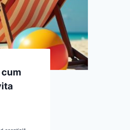
: cum
ita