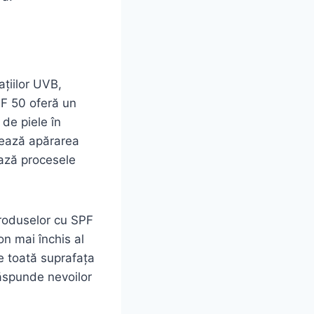
ațiilor UVB,
PF 50 oferă un
 de piele în
ntează apărarea
ează procesele
produselor cu SPF
on mai închis al
e toată suprafața
răspunde nevoilor