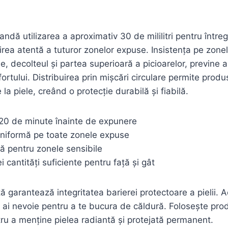
andă utilizarea a aproximativ 30 de mililitri pentru întreg
rea atentă a tuturor zonelor expuse. Insistența pe zone
ile, decolteul și partea superioară a picioarelor, previne ap
fortului. Distribuirea prin mișcări circulare permite prod
 la piele, creând o protecție durabilă și fiabilă.
 20 de minute înainte de expunere
uniformă pe toate zonele expuse
tă pentru zonele sensibile
i cantități suficiente pentru față și gât
ă garantează integritatea barierei protectoare a pielii. 
 ai nevoie pentru a te bucura de căldură. Folosește pro
ru a menține pielea radiantă și protejată permanent.