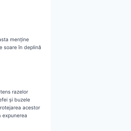
easta menține
de soare în deplină
tens razelor
efei și buzele
Protejarea acestor
pă expunerea