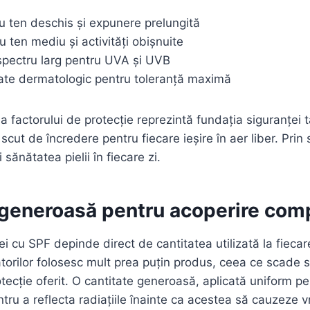
u ten deschis și expunere prelungită
 ten mediu și activități obișnuite
spectru larg pentru UVA și UVB
ate dermatologic pentru toleranță maximă
a factorului de protecție reprezintă fundația siguranței 
cut de încredere pentru fiecare ieșire în aer liber. Prin s
i sănătatea pielii în fiecare zi.
 generoasă pentru acoperire com
i cu SPF depinde direct de cantitatea utilizată la fiecar
zatorilor folosesc mult prea puțin produs, ceea ce scade 
otecție oferit. O cantitate generoasă, aplicată uniform pe
tru a reflecta radiațiile înainte ca acestea să cauzeze v