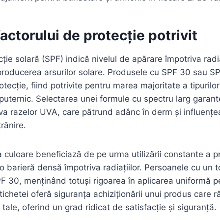
actorului de protecție potrivit
ție solară (SPF) indică nivelul de apărare împotriva radi
producerea arsurilor solare. Produsele cu SPF 30 sau S
otecție, fiind potrivite pentru marea majoritate a tipurilor
 puternic. Selectarea unei formule cu spectru larg gara
va razelor UVA, care pătrund adânc în derm și influenț
rânire.
a culoare beneficiază de pe urma utilizării constante a 
o barieră densă împotriva radiațiilor. Persoanele cu un t
SPF 30, menținând totuși rigoarea în aplicarea uniformă p
etichetei oferă siguranța achiziționării unui produs care 
i tale, oferind un grad ridicat de satisfacție și siguranță.