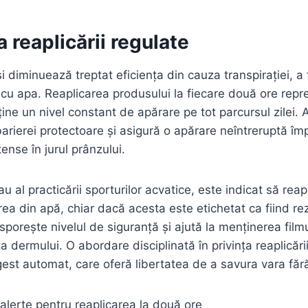
 reaplicării regulate
și diminuează treptat eficiența din cauza transpirației, a 
 cu apa. Reaplicarea produsului la fiecare două ore repr
ine un nivel constant de apărare pe tot parcursul zilei. 
arierei protectoare și asigură o apărare neîntreruptă împo
ense în jurul prânzului.
sau al practicării sporturilor acvatice, este indicat să reap
ea din apă, chiar dacă acesta este etichetat ca fiind rez
sporește nivelul de siguranță și ajută la menținerea filmu
a dermului. O abordare disciplinată în privința reaplicăr
gest automat, care oferă libertatea de a savura vara fără 
alerte pentru reaplicarea la două ore