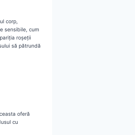
ul corp,
le sensibile, cum
ariția roșeții
usului să pătrundă
Aceasta oferă
dusul cu