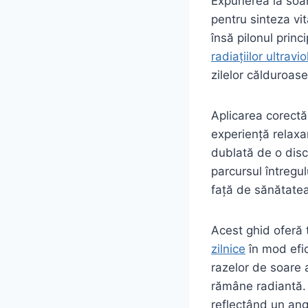
Expunerea la soar
pentru sinteza vi
însă pilonul princi
radiațiilor ultravi
zilelor călduroas
Aplicarea corectă
experiență relaxan
dublată de o disci
parcursul întregul
față de sănătatea
Acest ghid oferă
zilnice
în mod efic
razelor de soare 
rămâne radiantă. 
reflectând un ang