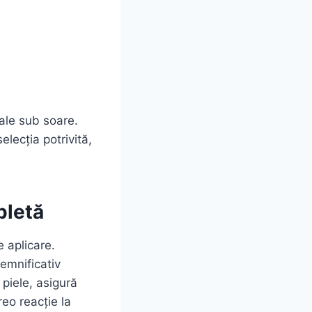
tale sub soare.
elecția potrivită,
pletă
e aplicare.
semnificativ
 piele, asigură
reo reacție la