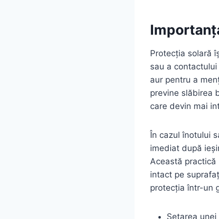
Importanța
Protecția solară î
sau a contactului
aur pentru a menț
previne slăbirea b
care devin mai int
În cazul înotului 
imediat după ieșir
Această practică 
intact pe suprafaț
protecția într-un 
Setarea unei 