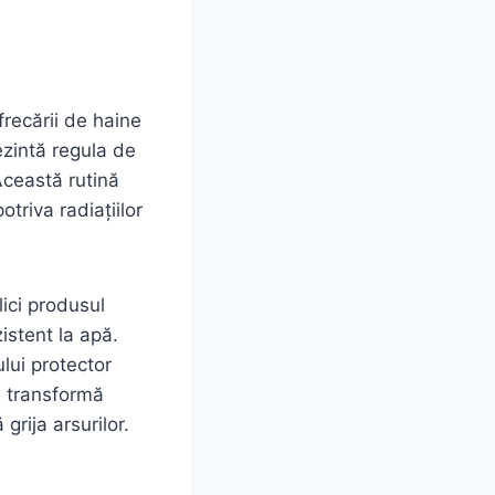
frecării de haine
ezintă regula de
Această rutină
triva radiațiilor
lici produsul
istent la apă.
lui protector
ii transformă
grija arsurilor.