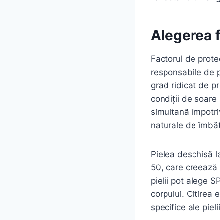
Alegerea f
Factorul de protec
responsabile de 
grad ridicat de pr
condiții de soare
simultană împotri
naturale de îmbăt
Pielea deschisă l
50, care creează 
pielii pot alege 
corpului. Citirea 
specifice ale pieli