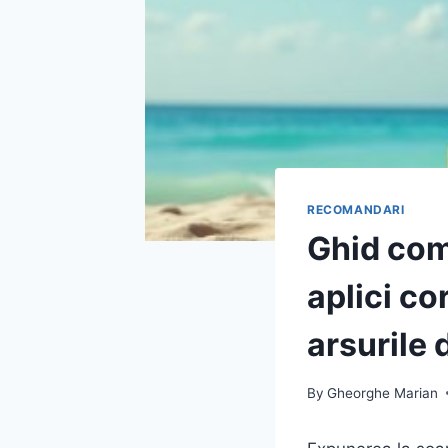
RECOMANDARI
Ghid com
aplici co
arsurile 
By
Gheorghe Marian