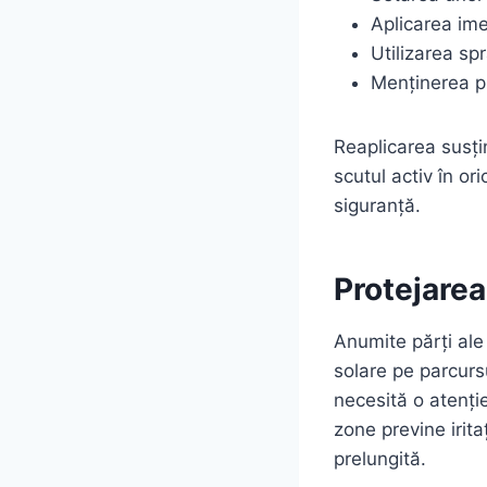
Aplicarea ime
Utilizarea sp
Menținerea p
Reaplicarea susți
scutul activ în or
siguranță.
Protejarea
Anumite părți ale
solare pe parcursu
necesită o atenție
zone previne irita
prelungită.