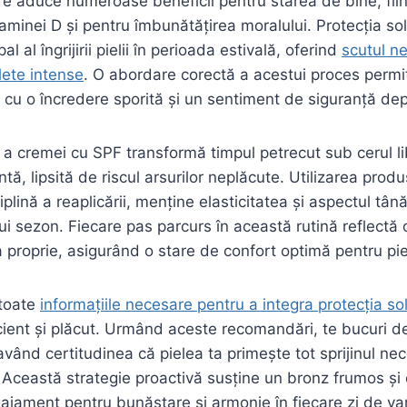
e aduce numeroase beneficii pentru starea de bine, fii
taminei D și pentru îmbunătățirea moralului. Protecția sol
pal al îngrijirii pielii în perioada estivală, oferind
scutul n
olete intense
. O abordare corectă a acestui proces permi
e cu o încredere sporită și un sentiment de siguranță dep
 a cremei cu SPF transformă timpul petrecut sub cerul li
tă, lipsită de riscul arsurilor neplăcute. Utilizarea prod
plină a reaplicării, menține elasticitatea și aspectul tân
ui sezon. Fiecare pas parcurs în această rutină reflectă o
 proprie, asigurând o stare de confort optimă pentru pi
 toate
informațiile necesare pentru a integra protecția sol
ient și plăcut. Urmând aceste recomandări, te bucuri de 
având certitudinea că pielea ta primește tot sprijinul ne
Această strategie proactivă susține un bronz frumos și o
ajament pentru bunăstare și armonie în fiecare zi de va