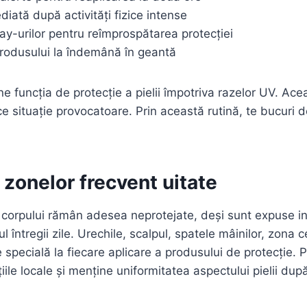
diată după activități fizice intense
ray-urilor pentru reîmprospătarea protecției
rodusului la îndemână în geantă
ne funcția de protecție a pielii împotriva razelor UV. Ac
ice situație provocatoare. Prin această rutină, te bucuri 
 zonelor frecvent uitate
 corpului rămân adesea neprotejate, deși sunt expuse in
l întregii zile. Urechile, scalpul, spatele mâinilor, zona c
 specială la fiecare aplicare a produsului de protecție. 
țiile locale și menține uniformitatea aspectului pielii du