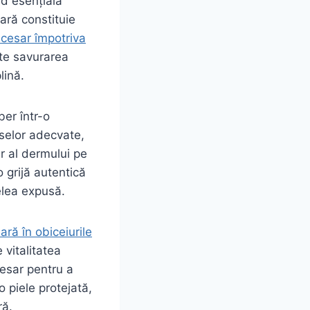
nd esențială
ară constituie
ecesar împotriva
te savurarea
lină.
ber într-o
uselor adecvate,
ăr al dermului pe
 grijă autentică
elea expusă.
ară în obiceiurile
vitalitatea
cesar pentru a
 piele protejată,
ră.