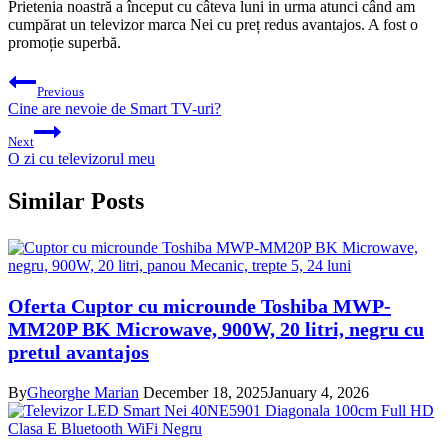
Prietenia noastră a început cu câteva luni in urma atunci când am
cumpărat un televizor marca Nei cu preț redus avantajos. A fost o
promoție superbă.
Post
Previous
navigation
Cine are nevoie de Smart TV-uri?
Next
O zi cu televizorul meu
Similar Posts
Oferta Cuptor cu microunde Toshiba MWP-
MM20P BK Microwave, 900W, 20 litri, negru cu
pretul avantajos
By
Gheorghe Marian
December 18, 2025
January 4, 2026