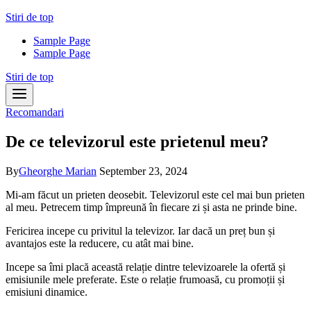
Skip
Stiri de top
to
Sample Page
content
Sample Page
Stiri de top
Recomandari
De ce televizorul este prietenul meu?
By
Gheorghe Marian
September 23, 2024
Mi-am făcut un prieten deosebit. Televizorul este cel mai bun prieten
al meu. Petrecem timp împreună în fiecare zi și asta ne prinde bine.
Fericirea incepe cu privitul la televizor. Iar dacă un preț bun și
avantajos este la reducere, cu atât mai bine.
Incepe sa îmi placă această relație dintre televizoarele la ofertă și
emisiunile mele preferate. Este o relație frumoasă, cu promoții și
emisiuni dinamice.