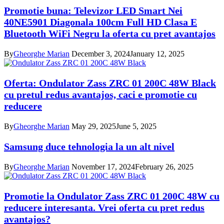
Promotie buna: Televizor LED Smart Nei
40NE5901 Diagonala 100cm Full HD Clasa E
Bluetooth WiFi Negru la oferta cu pret avantajos
By
Gheorghe Marian
December 3, 2024
January 12, 2025
Oferta: Ondulator Zass ZRC 01 200C 48W Black
cu pretul redus avantajos, caci e promotie cu
reducere
By
Gheorghe Marian
May 29, 2025
June 5, 2025
Samsung duce tehnologia la un alt nivel
By
Gheorghe Marian
November 17, 2024
February 26, 2025
Promotie la Ondulator Zass ZRC 01 200C 48W cu
reducere interesanta. Vrei oferta cu pret redus
avantajos?