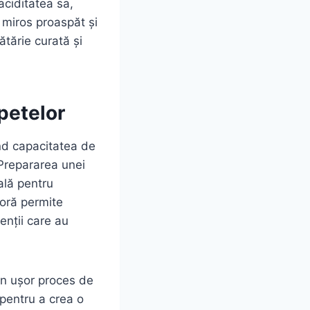
aciditatea sa,
 miros proaspăt și
ătărie curată și
 petelor
ând capacitatea de
 Prepararea unei
ală pentru
 oră permite
enții care au
un ușor proces de
 pentru a crea o