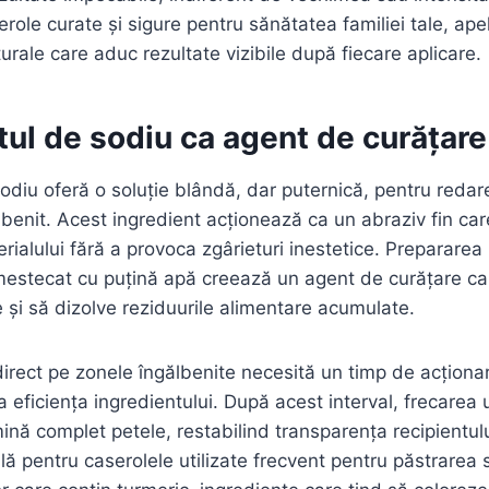
role curate și sigure pentru sănătatea familiei tale, ape
urale care aduc rezultate vizibile după fiecare aplicare.
ul de sodiu ca agent de curățar
odiu oferă o soluție blândă, dar puternică, pentru redar
ălbenit. Acest ingredient acționează ca un abraziv fin car
rialului fără a provoca zgârieturi inestetice. Preparare
mestecat cu puțină apă creează un agent de curățare ca
e și să dizolve reziduurile alimentare acumulate.
direct pe zonele îngălbenite necesită un timp de acționa
 eficiența ingredientului. După acest interval, frecarea
ină complet petele, restabilind transparența recipientul
ă pentru caserolele utilizate frecvent pentru păstrarea s