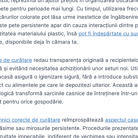
stic reprezintă un ajutor prețios în organizarea bucătări
ete pentru perioade mai lungi. Cu timpul, utilizarea frec
rurilor colorate pot lăsa urme inestetice de îngălbenir
ste pete persistente apar din cauza interacțiunii dintre 
zitatea materialului plastic, însă
pot fi îndepărtate cu su
e, disponibile deja în cămara ta.
e de curățare
redau transparența originală a recipientelo
ă și evitând necesitatea achiziționării unor seturi noi. Ut
 acasă asigură o igienizare sigură, fără a introduce subs
ct cu alimentele pe care le depozitezi ulterior. Această 
ogică transformă sarcinile casnice de întreținere într-un
t pentru orice gospodărie.
hnici corecte de curățare
reîmprospătează
aspectul case
ăsime sau mirosurile persistente. Procedurile prezentate
zultate impecabile, indiferent de vechimea sau intensita