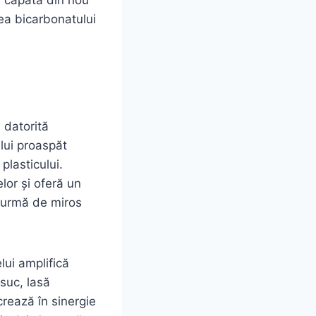
rea bicarbonatului
i datorită
ului proaspăt
plasticului.
lor și oferă un
 urmă de miros
lui amplifică
suc, lasă
crează în sinergie