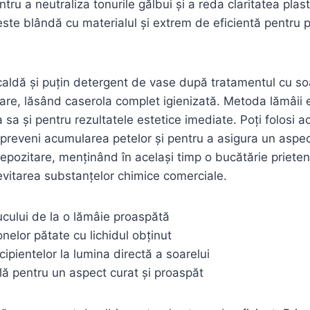
entru a neutraliza tonurile gălbui și a reda claritatea plas
este blândă cu materialul și extrem de eficientă pentru 
aldă și puțin detergent de vase după tratamentul cu soa
are, lăsând caserola complet igienizată. Metoda lămâii 
 sa și pentru rezultatele estetice imediate. Poți folosi 
 preveni acumularea petelor și pentru a asigura un aspec
depozitare, menținând în același timp o bucătărie priet
 evitarea substanțelor chimice comerciale.
cului de la o lămâie proaspătă
nelor pătate cu lichidul obținut
ipientelor la lumina directă a soarelui
lă pentru un aspect curat și proaspăt