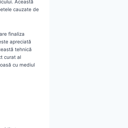
ticului. Această
petele cauzate de
re finaliza
este apreciată
această tehnică
t curat al
enoasă cu mediul