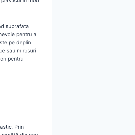
 plasticul în mod
nd suprafața
 nevoie pentru a
ste pe deplin
ice sau mirosuri
tori pentru
astic. Prin
e capătă din nou