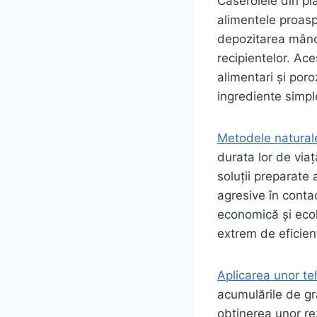
Caserolele din pla
alimentele proasp
depozitarea mâncă
recipientelor. Ace
alimentari și poro
ingrediente simpl
Metodele natural
durata lor de viaț
soluții preparate
agresive în conta
economică și ecol
extrem de eficien
Aplicarea unor te
acumulările de gr
obținerea unor re