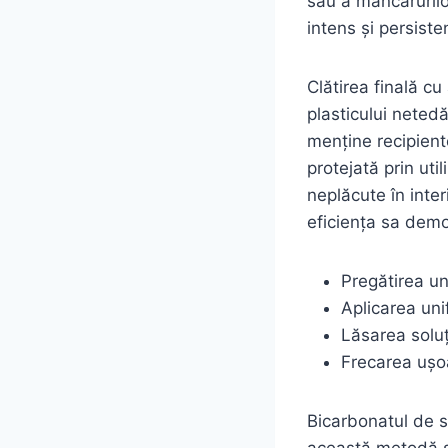
sau a mâncărurilo
intens și persiste
Clătirea finală c
plasticului netedă
menține recipient
protejată prin uti
neplăcute în interi
eficiența sa demo
Pregătirea un
Aplicarea uni
Lăsarea soluț
Frecarea ușo
Bicarbonatul de so
această metodă si