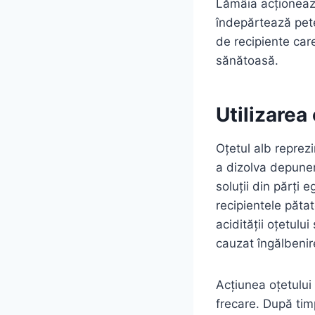
Lămâia acționează
îndepărtează pete
de recipiente care
sănătoasă.
Utilizarea
Oțetul alb reprez
a dizolva depuner
soluții din părți
recipientele păta
acidității oțetulu
cauzat îngălbenir
Acțiunea oțetului
frecare. După tim