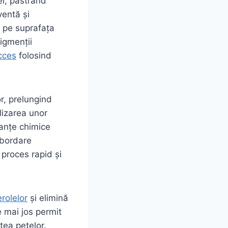
ei, păstrând
ventă și
e pe suprafața
pigmenții
cces
folosind
r, prelungind
ilizarea unor
tanțe chimice
abordare
 proces rapid și
rolelor
și elimină
 mai jos permit
tea petelor.