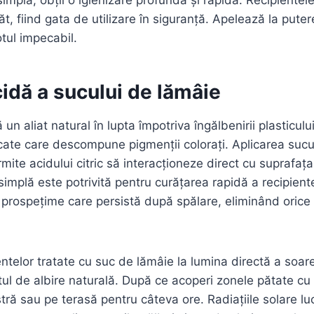
t, fiind gata de utilizare în siguranță. Apelează la pute
otul impecabil.
idă a sucului de lămâie
un aliat natural în lupta împotriva îngălbenirii plasticulu
idicate care descompune pigmenții colorați. Aplicarea suc
mite acidului citric să interacționeze direct cu suprafața 
mplă este potrivită pentru curățarea rapidă a recipiente
prospețime care persistă după spălare, eliminând orice
ntelor tratate cu suc de lămâie la lumina directă a soare
tul de albire naturală. După ce acoperi zonele pătate cu 
tră sau pe terasă pentru câteva ore. Radiațiile solare lu