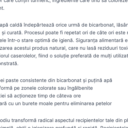
r care conțin turmeric, ingrediente care tind să coloreze
nt.
u apă caldă îndepărtează orice urmă de bicarbonat, lăsâ
 și curată. Procesul poate fi repetat ori de câte ori este
ele într-o stare optimă de igienă. Siguranța alimentară e
lizarea acestui produs natural, care nu lasă reziduuri tox
orul caserolelor, fiind o soluție preferată de mulți utiliza
nstrată.
ei paste consistente din bicarbonat și puțină apă
formă pe zonele colorate sau îngălbenite
iei să acționeze timp de câteva ore
ară cu un burete moale pentru eliminarea petelor
diu transformă radical aspectul recipientelor tale din pl
mplă, obții o igienizare profundă și rapidă. Recipientel