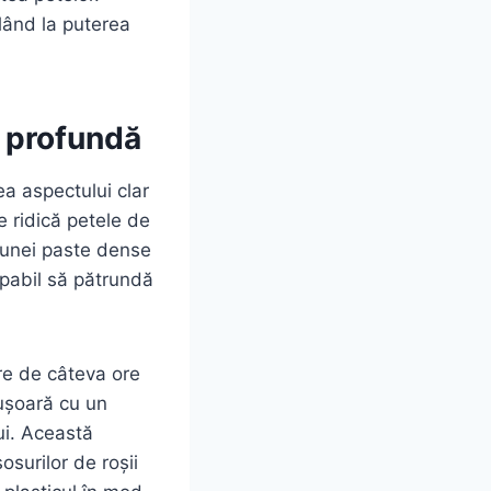
lând la puterea
e profundă
ea aspectului clar
e ridică petele de
a unei paste dense
pabil să pătrundă
re de câteva ore
 ușoară cu un
ui. Această
osurilor de roșii