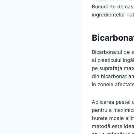
Bucură-te de case
ingredientelor nat
Bicarbonat
Bicarbonatul de s
al plasticului îng
pe suprafața mate
din bicarbonat a
în zonele afectat
Aplicarea pastei 
pentru a maximiza
burete moale elim
metodă este ideal