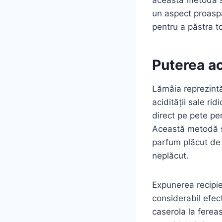
un aspect proaspă
pentru a păstra t
Puterea ac
Lămâia reprezintă 
acidității sale r
direct pe pete per
Această metodă si
parfum plăcut de 
neplăcut.
Expunerea recipie
considerabil efec
caserola la fereas