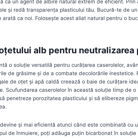
 ca un agent de albire natural extrem de eficient. Prin 
le și redă transparența plasticului tău. Bucură-te de un
 arată ca noi. Folosește acest aliat natural pentru o buc
 oțetului alb pentru neutralizarea
intă o soluție versatilă pentru curățarea caserolelor, av
ile de grăsime și de a combate decolorările inestetice.
 egale de oțet și apă caldă creează o baie de curățare ide
te. Scufundarea caserolelor în această soluție timp de o
i să penetreze porozitatea plasticului și să elibereze pigm
ea.
 devine și mai eficientă atunci când este combinată cu 
pul de înmuiere, poți adăuga puțin bicarbonat în soluție