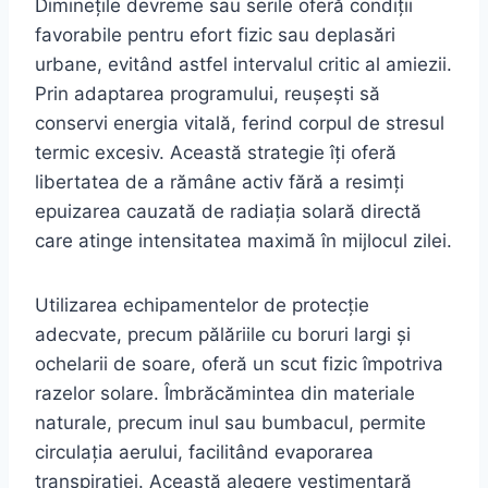
Diminețile devreme sau serile oferă condiții
favorabile pentru efort fizic sau deplasări
urbane, evitând astfel intervalul critic al amiezii.
Prin adaptarea programului, reușești să
conservi energia vitală, ferind corpul de stresul
termic excesiv. Această strategie îți oferă
libertatea de a rămâne activ fără a resimți
epuizarea cauzată de radiația solară directă
care atinge intensitatea maximă în mijlocul zilei.
Utilizarea echipamentelor de protecție
adecvate, precum pălăriile cu boruri largi și
ochelarii de soare, oferă un scut fizic împotriva
razelor solare. Îmbrăcămintea din materiale
naturale, precum inul sau bumbacul, permite
circulația aerului, facilitând evaporarea
transpirației. Această alegere vestimentară