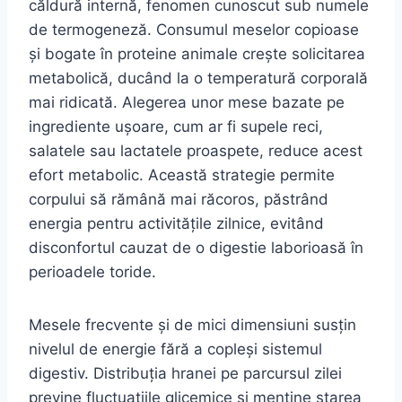
căldură internă, fenomen cunoscut sub numele
de termogeneză. Consumul meselor copioase
și bogate în proteine animale crește solicitarea
metabolică, ducând la o temperatură corporală
mai ridicată. Alegerea unor mese bazate pe
ingrediente ușoare, cum ar fi supele reci,
salatele sau lactatele proaspete, reduce acest
efort metabolic. Această strategie permite
corpului să rămână mai răcoros, păstrând
energia pentru activitățile zilnice, evitând
disconfortul cauzat de o digestie laborioasă în
perioadele toride.
Mesele frecvente și de mici dimensiuni susțin
nivelul de energie fără a copleși sistemul
digestiv. Distribuția hranei pe parcursul zilei
previne fluctuațiile glicemice și menține starea