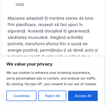
corp
Mișcarea adaptată îți menține starea de bine.
Prin planificare, reușești să faci sport în
siguranță. Această disciplină îți garantează
sănătatea musculară. Alegând activități
potrivite, transformi efortul într-o sursă de
energie pozitivă, permițându-ți să rămâi activ și
puternic pe toată durata verii, susținut de o
abordare responsabilă care pune preț pe
We value your privacy
vitalitatea ta și pe nevoia de mișcare
We use cookies to enhance your browsing experience,
constantă, desfășurată într-un mod care
serve personalised ads or content, and analyse our traffic.
respectă limitele tale fizice în condiții de
By clicking "Accept All", you consent to our use of cookies.
temperatură ridicată.
Customise
Reject All
Accept All