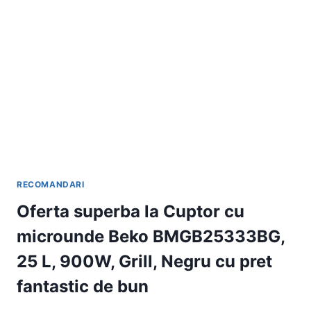
MWP-
MM20P
BK
MICROWAVE,
900W,
20
LITRI,
NEGRU
RECOMANDARI
Oferta superba la Cuptor cu
microunde Beko BMGB25333BG,
25 L, 900W, Grill, Negru cu pret
fantastic de bun