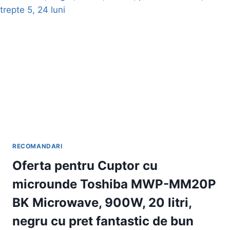
MONOCROM
A4
WIRELESS
NEGRU
IN
PROMOTIE.
REDUCEREA
DE
CARE
AVEM
NEVOIE
PENTRU
UN
RECOMANDARI
PRET
AVANTAJOS
Oferta pentru Cuptor cu
microunde Toshiba MWP-MM20P
BK Microwave, 900W, 20 litri,
negru cu pret fantastic de bun