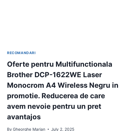
LITRI,
NEGRU
ATUNCI
CAND
TI-
E
FOAME
RECOMANDARI
Oferte pentru Multifunctionala
Brother DCP-1622WE Laser
Monocrom A4 Wireless Negru in
promotie. Reducerea de care
avem nevoie pentru un pret
avantajos
By
Gheorghe Marian
July 2, 2025