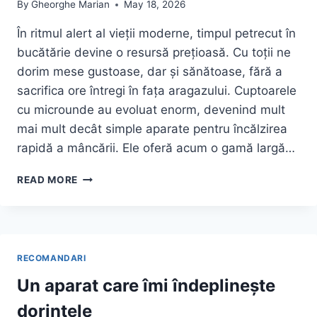
By
Gheorghe Marian
May 18, 2026
În ritmul alert al vieții moderne, timpul petrecut în
bucătărie devine o resursă prețioasă. Cu toții ne
dorim mese gustoase, dar și sănătoase, fără a
sacrifica ore întregi în fața aragazului. Cuptoarele
cu microunde au evoluat enorm, devenind mult
mai mult decât simple aparate pentru încălzirea
rapidă a mâncării. Ele oferă acum o gamă largă…
OFERTA
READ MORE
SUPERBA
LA
CUPTOR
CU
MICROUNDE
RECOMANDARI
BEKO
BMGB25333BG,
Un aparat care îmi îndeplinește
25
dorințele
L,