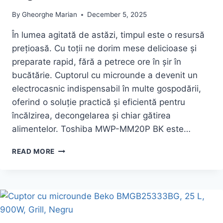
By
Gheorghe Marian
December 5, 2025
În lumea agitată de astăzi, timpul este o resursă
prețioasă. Cu toții ne dorim mese delicioase și
preparate rapid, fără a petrece ore în șir în
bucătărie. Cuptorul cu microunde a devenit un
electrocasnic indispensabil în multe gospodării,
oferind o soluție practică și eficientă pentru
încălzirea, decongelarea și chiar gătirea
alimentelor. Toshiba MWP-MM20P BK este…
OFERTA
READ MORE
FOARTE
BUNA
LA
CUPTORUL
CU
MICROUNDE
TOSHIBA