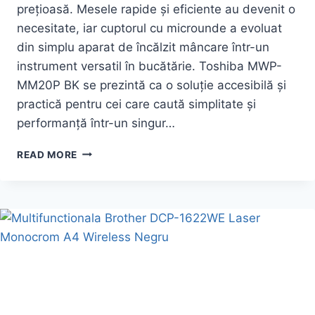
prețioasă. Mesele rapide și eficiente au devenit o
necesitate, iar cuptorul cu microunde a evoluat
din simplu aparat de încălzit mâncare într-un
instrument versatil în bucătărie. Toshiba MWP-
MM20P BK se prezintă ca o soluție accesibilă și
practică pentru cei care caută simplitate și
performanță într-un singur…
OFERTA
READ MORE
PENTRU
CUPTOR
CU
MICROUNDE
TOSHIBA
MWP-
MM20P
BK
MICROWAVE,
900W,
20