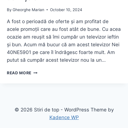
900W,
GRILL,
By
Gheorghe Marian
October 10, 2024
NEGRU
A fost o perioadă de oferte și am profitat de
CU
PRET
acele promoții care au fost atât de bune. Cu acea
FANTASTIC
ocazie am reușit să îmi cumpăr un televizor ieftin
DE
și bun. Acum mă bucur că am acest televizor Nei
BUN
40NE5901 pe care îl îndrăgesc foarte mult. Am
putut să cumpăr acest televizor nou la un…
UN
READ MORE
APARAT
CARE
ÎMI
ÎNDEPLINEȘTE
DORINȚELE
© 2026 Stiri de top - WordPress Theme by
Kadence WP