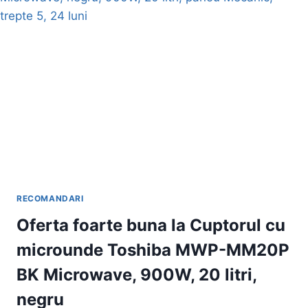
MWP-
MM20P
BK
MICROWAVE,
900W,
20
LITRI,
NEGRU
CU
PRET
FANTASTIC
DE
BUN
RECOMANDARI
Oferta foarte buna la Cuptorul cu
microunde Toshiba MWP-MM20P
BK Microwave, 900W, 20 litri,
negru