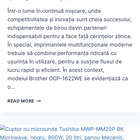
Într-o lume în continuă mișcare, unde
competitivitatea și inovația sunt cheia succesului,
echipamentele de birou devin parteneri
indispensabili pentru a face față cerințelor zilnice.
În special, imprimantele multifuncționale moderne
trebuie să combine performanța ridicată cu
ușurința în utilizare, pentru a susține fluxul de
lucru rapid și eficient. În acest context,
modelul Brother DCP-1622WE se evidențiază ca
o…
OFERTE
READ MORE
PENTRU
MULTIFUNCTIONALA
BROTHER
DCP-
1622WE
LASER