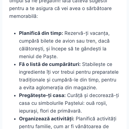
timpul să ne pregătim! Iată câteva sugestii
pentru a te asigura că vei avea o sărbătoare
memorabilă:
Planifică din timp:
Rezervă-ți vacanța,
cumpără bilete de avion sau tren, dacă
călătorești, și începe să te gândești la
meniul de Paște.
Fă o listă de cumpărături:
Stabilește ce
ingrediente îți vor trebui pentru preparatele
tradiționale și cumpără-le din timp, pentru
a evita aglomerația din magazine.
Pregătește-ți casa:
Curăță și decorează-ți
casa cu simbolurile Paștelui: ouă roșii,
iepurași, flori de primăvară.
Organizează activități:
Planifică activități
pentru familie, cum ar fi vânătoarea de