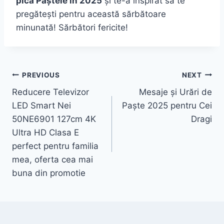
pică Paștele în 2025
și te-a inspirat să te
pregătești pentru această sărbătoare
minunată! Sărbători fericite!
Post
PREVIOUS
NEXT
Reducere Televizor
Mesaje și Urări de
navigation
LED Smart Nei
Paște 2025 pentru Cei
50NE6901 127cm 4K
Dragi
Ultra HD Clasa E
perfect pentru familia
mea, oferta cea mai
buna din promotie