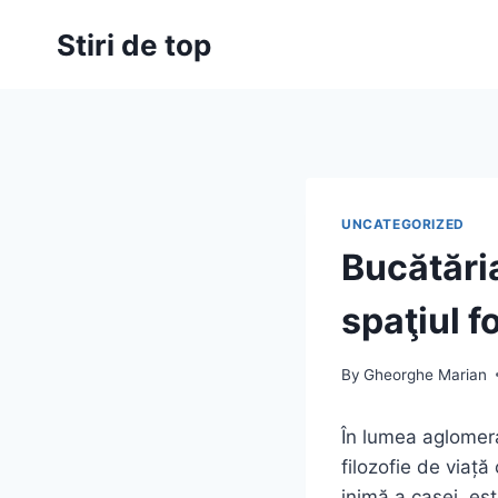
Skip
Stiri de top
to
content
UNCATEGORIZED
Bucătăria
spaţiul 
By
Gheorghe Marian
În lumea aglomera
filozofie de viață
inimă a casei, est