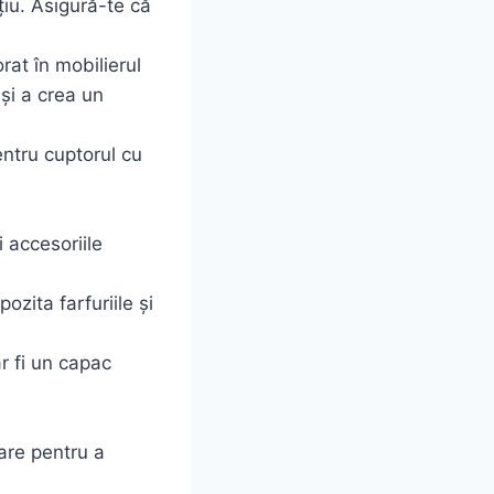
iu. Asigură-te că
rat în mobilierul
și a crea un
entru cuptorul cu
 accesoriile
ozita farfuriile și
r fi un capac
are pentru a