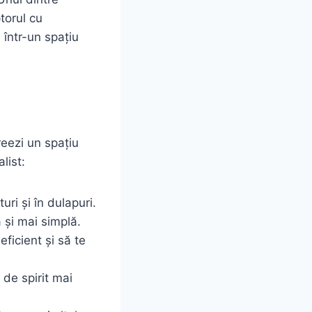
torul cu
 într-un spațiu
reezi un spațiu
list:
ri și în dulapuri.
 și mai simplă.
ficient și să te
 de spirit mai