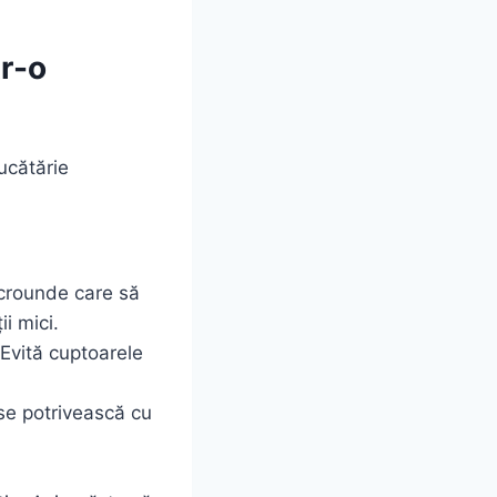
r-o
ucătărie
icrounde care să
i mici.
Evită cuptoarele
se potrivească cu