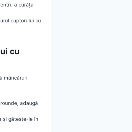
pentru a curăța
urul cuptorului cu
ui cu
ti mâncăruri
icrounde, adaugă
și gătește-le în