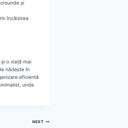
icrounde și
in încălzirea
 și o viață mai
 de nădejde în
ganizare eficientă
minimalist, unde
NEXT