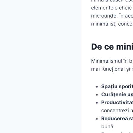
elementele cheie 
microunde. În ace
minimalist, conce
De ce min
Minimalismul în b
mai funcțional și 
Spațiu sporit
Curățenie uș
Productivita
concentrezi m
Reducerea st
bună.