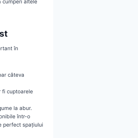
ă cumperi altele
st
rtant în
oar câteva
 fi cuptoarele
gume la abur.
ibile într-o
e perfect spațiului