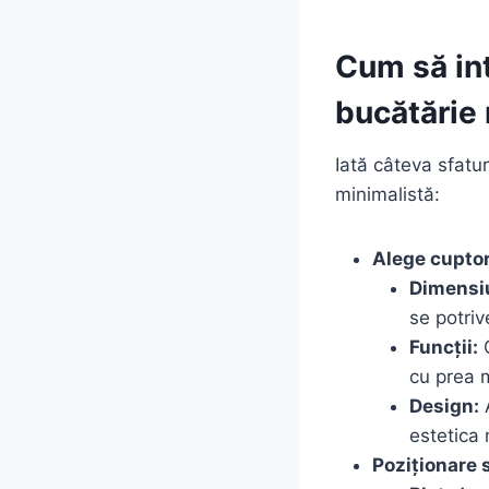
Cum să int
bucătărie
Iată câteva sfatur
minimalistă:
Alege cuptoru
Dimensi
se potriv
Funcții:
C
cu prea m
Design:
A
estetica 
Poziționare 