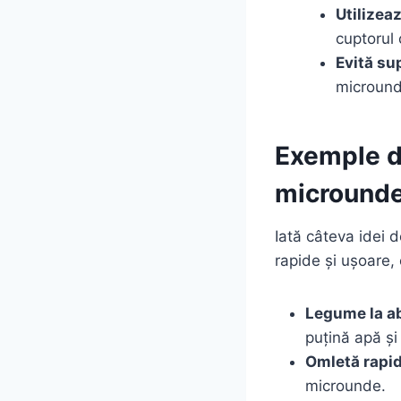
Utilizea
cuptorul 
Evită su
micround
Exemple de
micround
Iată câteva idei 
rapide și ușoare,
Legume la a
puțină apă și
Omletă rapid
microunde.