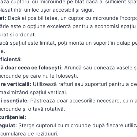
ză cuptorul cu microunde pe blat dacă ai suficient spaț
asat într-un loc ușor accesibil și sigur.
at:
Dacă ai posibilitatea, un cuptor cu microunde încorpo
rie este o opțiune excelentă pentru a economisi spațiu 
rat și ordonat.
că spațiul este limitat, poți monta un suport în dulap p
e.
ficientă:
ă doar ceea ce folosești:
Aruncă sau donează vasele și
crounde pe care nu le folosești.
re verticală:
Utilizează rafturi sau suporturi pentru a dep
 maximizând spațiul vertical.
i esențiale:
Păstrează doar accesoriile necesare, cum a
crounde și o tavă rotativă.
urățeniei:
egulat:
Șterge cuptorul cu microunde după fiecare utiliz
acumularea de reziduuri.