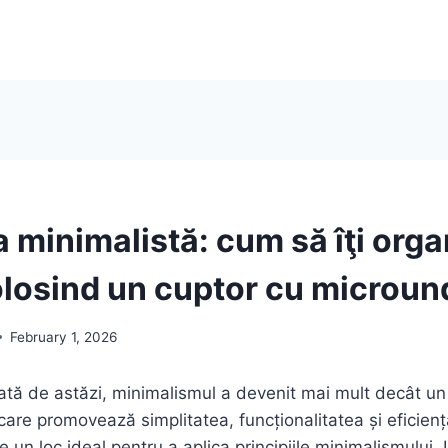
 minimalistă: cum să îţi orga
folosind un cuptor cu microun
February 1, 2026
tă de astăzi, minimalismul a devenit mai mult decât un
 care promovează simplitatea, funcționalitatea și eficienț
e un loc ideal pentru a aplica principiile minimalismului. 