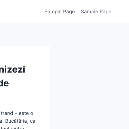
Sample Page
Sample Page
nizezi
de
 trend – este o
a. Bucătăria, ca
Unul dintre