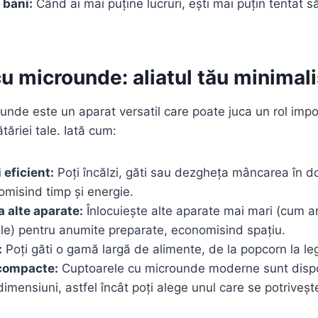
 bani:
Când ai mai puține lucruri, ești mai puțin tentat s
u microunde: aliatul tău minimali
unde este un aparat versatil care poate juca un rol impo
tăriei tale. Iată cum:
 eficient:
Poți încălzi, găti sau dezgheța mâncarea în d
misind timp și energie.
a alte aparate:
Înlocuiește alte aparate mai mari (cum ar
ele) pentru anumite preparate, economisind spațiu.
:
Poți găti o gamă largă de alimente, de la popcorn la le
compacte:
Cuptoarele cu microunde moderne sunt dispon
dimensiuni, astfel încât poți alege unul care se potriveșt