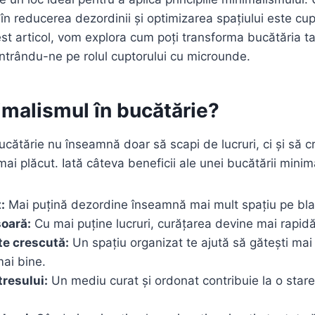
în reducerea dezordinii și optimizarea spațiului este cup
st articol, vom explora cum poți transforma bucătăria ta
ntrându-ne pe rolul cuptorului cu microunde.
imalismul în bucătărie?
ucătărie nu înseamnă doar să scapi de lucruri, ci și să c
mai plăcut. Iată câteva beneficii ale unei bucătării minima
:
Mai puțină dezordine înseamnă mai mult spațiu pe blatu
oară:
Cu mai puține lucruri, curățarea devine mai rapidă
te crescută:
Un spațiu organizat te ajută să gătești mai e
ai bine.
resului:
Un mediu curat și ordonat contribuie la o stare