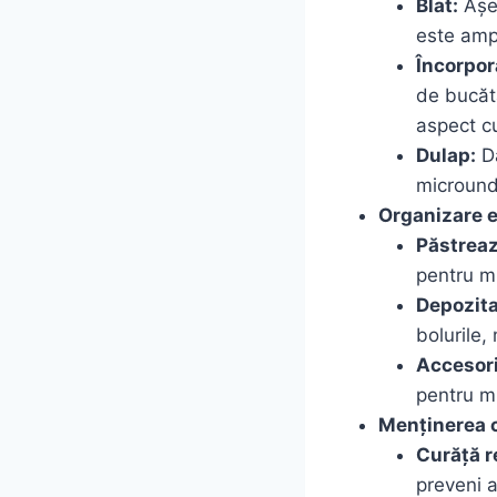
Blat:
Așea
este ampl
Încorpor
de bucătă
aspect cu
Dulap:
Da
micround
Organizare e
Păstreaz
pentru mi
Depozita
bolurile,
Accesori
pentru mi
Menținerea c
Curăță r
preveni 