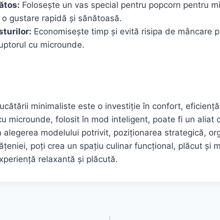
ătos:
Folosește un vas special pentru popcorn pentru m
 o gustare rapidă și sănătoasă.
sturilor:
Economisește timp și evită risipa de mâncare pr
 cuptorul cu microunde.
ătării minimaliste este o investiție în confort, eficiență
u microunde, folosit în mod inteligent, poate fi un aliat
 alegerea modelului potrivit, poziționarea strategică, or
țeniei, poți crea un spațiu culinar funcțional, plăcut și 
xperiență relaxantă și plăcută.