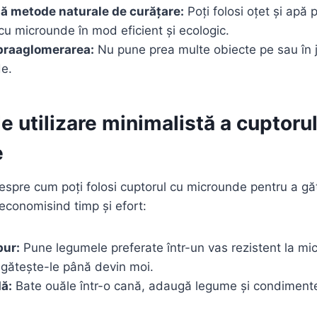
ză metode naturale de curățare:
Poți folosi oțet și apă 
cu microunde în mod eficient și ecologic.
praaglomerarea:
Nu pune prea multe obiecte pe sau în j
e.
 utilizare minimalistă a cuptorul
e
despre cum poți folosi cuptorul cu microunde pentru a gă
 economisind timp și efort:
bur:
Pune legumele preferate într-un vas rezistent la m
 gătește-le până devin moi.
ă:
Bate ouăle într-o cană, adaugă legume și condimente 