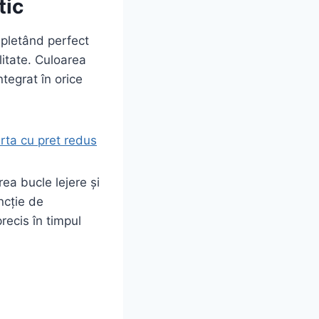
tic
pletând perfect
alitate. Culoarea
ntegrat în orice
rta cu pret redus
ea bucle lejere și
ncție de
recis în timpul