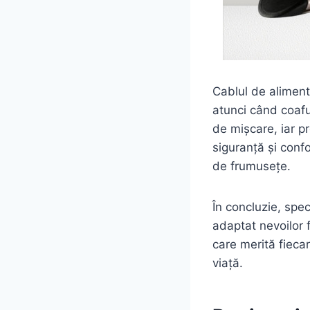
Cablul de aliment
atunci când coafu
de mișcare, iar p
siguranță și confo
de frumusețe.
În concluzie, speci
adaptat nevoilor 
care merită fieca
viață.