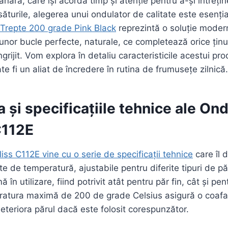
nără, care își acordă timp și atenție pentru a-și întreți
săturile, alegerea unui ondulator de calitate este esenți
 Trepte 200 grade Pink Black
reprezintă o soluție modern
unor bucle perfecte, naturale, ce completează orice ținut
ngrijit. Vom explora în detaliu caracteristicile acestui pr
e fi un aliat de încredere în rutina de frumusețe zilnică.
 și specificațiile tehnice ale Ond
C112E
iss C112E vine cu o serie de specificații tehnice
care îl 
pte de temperatură, ajustabile pentru diferite tipuri de p
ă în utilizare, fiind potrivit atât pentru păr fin, cât și pe
ratura maximă de 200 de grade Celsius asigură o coafar
deteriora părul dacă este folosit corespunzător.