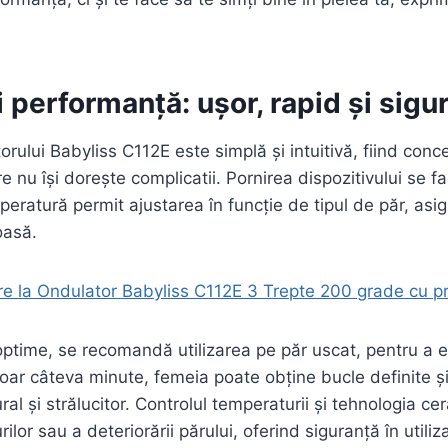
și performanță: ușor, rapid și sigu
orului Babyliss C112E este simplă și intuitivă, fiind con
e nu își dorește complicatii. Pornirea dispozitivului se fa
mperatură permit ajustarea în funcție de tipul de păr, as
oasă.
e la Ondulator Babyliss C112E 3 Trepte 200 grade cu pr
optime, se recomandă utilizarea pe păr uscat, pentru a e
 doar câteva minute, femeia poate obține bucle definite ș
al și strălucitor. Controlul temperaturii și tehnologia ce
ilor sau a deteriorării părului, oferind siguranță în utiliz