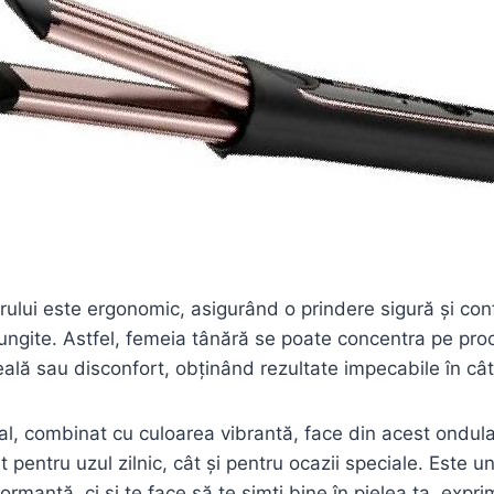
ului este ergonomic, asigurând o prindere sigură și confo
elungite. Astfel, femeia tânără se poate concentra pe pro
eală sau disconfort, obținând rezultate impecabile în câ
al, combinat cu culoarea vibrantă, face din acest ondul
t pentru uzul zilnic, cât și pentru ocazii speciale. Este 
formanță, ci și te face să te simți bine în pielea ta, exprim