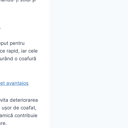
r
ceput pentru
ce rapid, iar cele
igurând o coafură
et avantajos
vita deteriorarea
i ușor de coafat,
ramică contribuie
are.