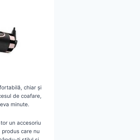
rtabilă, chiar și
cesul de coafare,
teva minute.
ator un accesoriu
un produs care nu
ându-ți stilul și