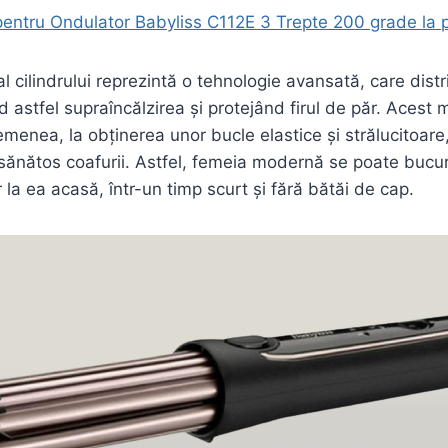
pentru Ondulator Babyliss C112E 3 Trepte 200 grade la 
al cilindrului reprezintă o tehnologie avansată, care dist
 astfel supraîncălzirea și protejând firul de păr. Acest m
emenea, la obținerea unor bucle elastice și strălucitoare
 sănătos coafurii. Astfel, femeia modernă se poate bucu
 la ea acasă, într-un timp scurt și fără bătăi de cap.