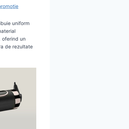
promotie
ribuie uniform
aterial
, oferind un
ra de rezultate