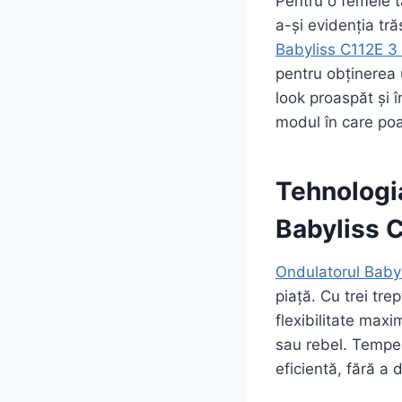
Pentru o femeie tâ
a-și evidenția tră
Babyliss C112E 3
pentru obținerea 
look proaspăt și î
modul în care poat
Tehnologia
Babyliss 
Ondulatorul Babyl
piață. Cu trei tre
flexibilitate maxim
sau rebel. Tempe
eficientă, fără a 