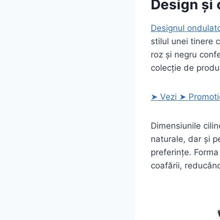
Design și 
Designul ondulato
stilul unei tinere
roz și negru confe
colecție de prod
➤ Vezi ➤ Promotie
Dimensiunile cili
naturale, dar și 
preferințe. Forma 
coafării, reducân