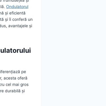
ne frumusețea și
ală.
Ondulatorul
ă și eficientă
ă și îi conferă un
odus, avantajele și
ulatorului
diferențiază pe
ăr, acesta oferă
ntru cel mai gros
e durabilă și