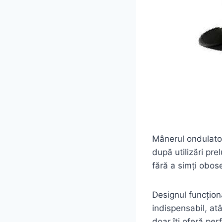
Mânerul ondulator
după utilizări pr
fără a simți obos
Designul funcțion
indispensabil, atâ
doar îți oferă per