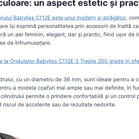
culoare: un aspect estetic și prac
rului Babyliss C112E este unul modern și atrăgător
, com
 care își exprimă personalitatea prin accesorii de înaltă c
ră un aer feminin, elegant, dar și practic, fiind ușor de i
use de înfrumusețare.
 la Ondulator Babyliss C112E 3 Trepte 200 grade in ofe
ndrului, cu un diametru de 36 mm, sunt ideale pentru a cr
pentru a modela coafuri mai ample sau mai definite, în fu
cilindrului permite o prindere confortabilă și un control p
d riscul de accidente sau de rezultate nedorite.