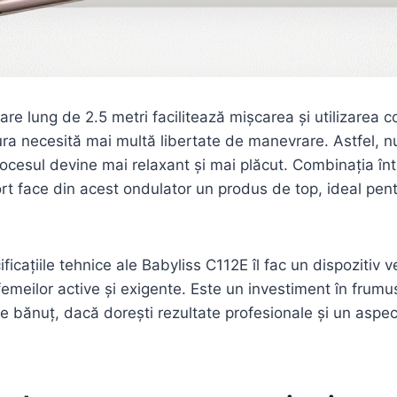
are lung de 2.5 metri facilitează mișcarea și utilizarea 
ra necesită mai multă libertate de manevrare. Astfel, nu 
rocesul devine mai relaxant și mai plăcut. Combinația înt
rt face din acest ondulator un produs de top, ideal pentr
ficațiile tehnice ale Babyliss C112E îl fac un dispozitiv ver
femeilor active și exigente. Este un investiment în frum
re bănuț, dacă dorești rezultate profesionale și un aspect