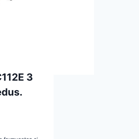
C112E 3
edus.