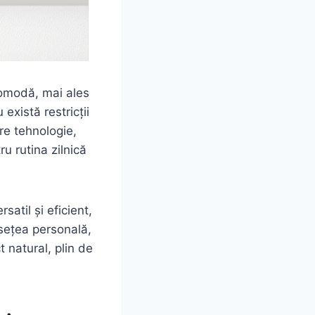
comodă, mai ales
există restricții
re tehnologie,
u rutina zilnică
satil și eficient,
usețea personală,
 natural, plin de