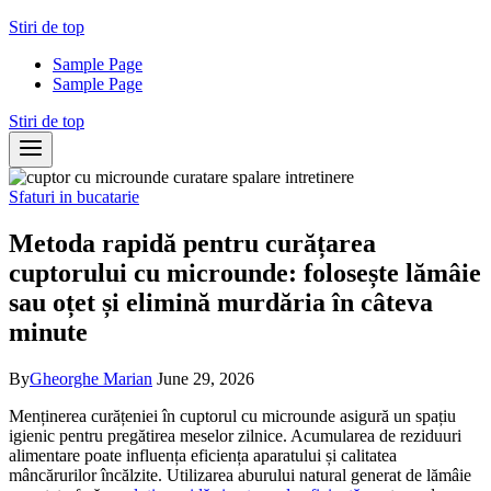
Skip
Stiri de top
to
Sample Page
content
Sample Page
Stiri de top
Sfaturi in bucatarie
Metoda rapidă pentru curățarea
cuptorului cu microunde: folosește lămâie
sau oțet și elimină murdăria în câteva
minute
By
Gheorghe Marian
June 29, 2026
Menținerea curățeniei în cuptorul cu microunde asigură un spațiu
igienic pentru pregătirea meselor zilnice. Acumularea de reziduuri
alimentare poate influența eficiența aparatului și calitatea
mâncărurilor încălzite. Utilizarea aburului natural generat de lămâie