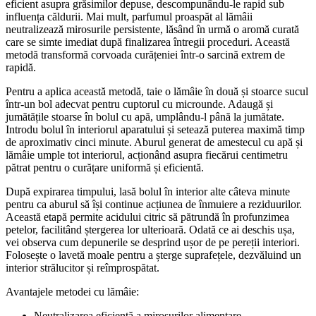
eficient asupra grăsimilor depuse, descompunându-le rapid sub
influența căldurii. Mai mult, parfumul proaspăt al lămâii
neutralizează mirosurile persistente, lăsând în urmă o aromă curată
care se simte imediat după finalizarea întregii proceduri. Această
metodă transformă corvoada curățeniei într-o sarcină extrem de
rapidă.
Pentru a aplica această metodă, taie o lămâie în două și stoarce sucul
într-un bol adecvat pentru cuptorul cu microunde. Adaugă și
jumătățile stoarse în bolul cu apă, umplându-l până la jumătate.
Introdu bolul în interiorul aparatului și setează puterea maximă timp
de aproximativ cinci minute. Aburul generat de amestecul cu apă și
lămâie umple tot interiorul, acționând asupra fiecărui centimetru
pătrat pentru o curățare uniformă și eficientă.
După expirarea timpului, lasă bolul în interior alte câteva minute
pentru ca aburul să își continue acțiunea de înmuiere a reziduurilor.
Această etapă permite acidului citric să pătrundă în profunzimea
petelor, facilitând ștergerea lor ulterioară. Odată ce ai deschis ușa,
vei observa cum depunerile se desprind ușor de pe pereții interiori.
Folosește o lavetă moale pentru a șterge suprafețele, dezvăluind un
interior strălucitor și reîmprospătat.
Avantajele metodei cu lămâie:
Neutralizarea eficientă a mirosurilor alimentare