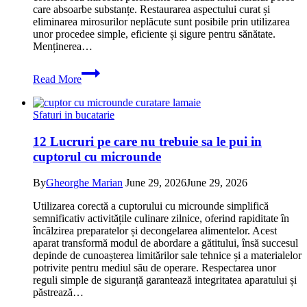
care absoarbe substanțe. Restaurarea aspectului curat și
eliminarea mirosurilor neplăcute sunt posibile prin utilizarea
unor procedee simple, eficiente și sigure pentru sănătate.
Menținerea…
Care
Read More
sunt
metodele
de
Sfaturi in bucatarie
curățare
a
12 Lucruri pe care nu trebuie sa le pui in
recipientelor
cuptorul cu microunde
de
plastic?
By
Gheorghe Marian
June 29, 2026
June 29, 2026
Utilizarea corectă a cuptorului cu microunde simplifică
semnificativ activitățile culinare zilnice, oferind rapiditate în
încălzirea preparatelor și decongelarea alimentelor. Acest
aparat transformă modul de abordare a gătitului, însă succesul
depinde de cunoașterea limitărilor sale tehnice și a materialelor
potrivite pentru mediul său de operare. Respectarea unor
reguli simple de siguranță garantează integritatea aparatului și
păstrează…