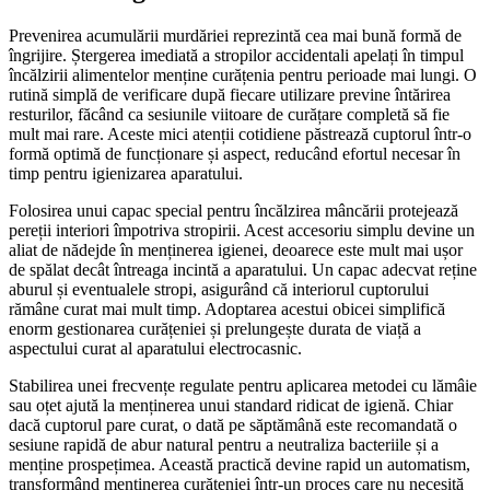
Prevenirea acumulării murdăriei reprezintă cea mai bună formă de
îngrijire. Ștergerea imediată a stropilor accidentali apelați în timpul
încălzirii alimentelor menține curățenia pentru perioade mai lungi. O
rutină simplă de verificare după fiecare utilizare previne întărirea
resturilor, făcând ca sesiunile viitoare de curățare completă să fie
mult mai rare. Aceste mici atenții cotidiene păstrează cuptorul într-o
formă optimă de funcționare și aspect, reducând efortul necesar în
timp pentru igienizarea aparatului.
Folosirea unui capac special pentru încălzirea mâncării protejează
pereții interiori împotriva stropirii. Acest accesoriu simplu devine un
aliat de nădejde în menținerea igienei, deoarece este mult mai ușor
de spălat decât întreaga incintă a aparatului. Un capac adecvat reține
aburul și eventualele stropi, asigurând că interiorul cuptorului
rămâne curat mai mult timp. Adoptarea acestui obicei simplifică
enorm gestionarea curățeniei și prelungește durata de viață a
aspectului curat al aparatului electrocasnic.
Stabilirea unei frecvențe regulate pentru aplicarea metodei cu lămâie
sau oțet ajută la menținerea unui standard ridicat de igienă. Chiar
dacă cuptorul pare curat, o dată pe săptămână este recomandată o
sesiune rapidă de abur natural pentru a neutraliza bacteriile și a
menține prospețimea. Această practică devine rapid un automatism,
transformând menținerea curățeniei într-un proces care nu necesită