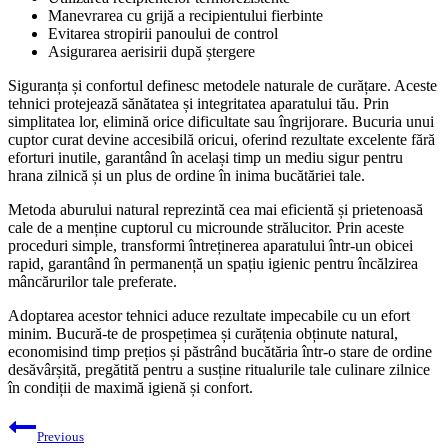
Manevrarea cu grijă a recipientului fierbinte
Evitarea stropirii panoului de control
Asigurarea aerisirii după ștergere
Siguranța și confortul definesc metodele naturale de curățare. Aceste
tehnici protejează sănătatea și integritatea aparatului tău. Prin
simplitatea lor, elimină orice dificultate sau îngrijorare. Bucuria unui
cuptor curat devine accesibilă oricui, oferind rezultate excelente fără
eforturi inutile, garantând în același timp un mediu sigur pentru
hrana zilnică și un plus de ordine în inima bucătăriei tale.
Metoda aburului natural reprezintă cea mai eficientă și prietenoasă
cale de a menține cuptorul cu microunde strălucitor. Prin aceste
proceduri simple, transformi întreținerea aparatului într-un obicei
rapid, garantând în permanență un spațiu igienic pentru încălzirea
mâncărurilor tale preferate.
Adoptarea acestor tehnici aduce rezultate impecabile cu un efort
minim. Bucură-te de prospețimea și curățenia obținute natural,
economisind timp prețios și păstrând bucătăria într-o stare de ordine
desăvârșită, pregătită pentru a susține ritualurile tale culinare zilnice
în condiții de maximă igienă și confort.
Post
Previous