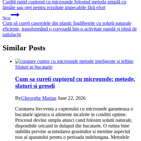
navigation
Curăță rapid cuptorul cu microunde folosind metoda simplă cu
lămâie sau oțet pentru rezultate impecabile fără efort
Next
Cum să cureți caserolele din plastic îngălbenite cu soluții naturale
eficiente, transformând o corvoadă într-o activitate rapidă și plină de
satisfacții
Similar Posts
Sfaturi in bucatarie
Cum sa cureti cuptorul cu microunde: metode,
sfaturi si greseli
By
Gheorghe Marian
June 22, 2026
Curatarea frecventa a cuptorului cu microunde garanteaza o
bucatarie igienica si alimente incalzite in conditii optime.
Procesul devine simplu atunci cand folosim solutii naturale,
disponibile oricand in dulapul din bucatarie. O rutina bine
stabilita previne acumularea grasimilor si mentine aspectul
nou al aparatului pentru o perioada indelungata. Metodele