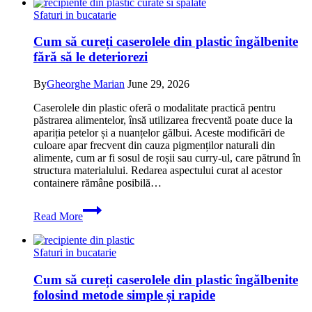
cuptorul
Sfaturi in bucatarie
cu
microunde.
Cum să cureți caserolele din plastic îngălbenite
Sfaturi
fără să le deteriorezi
de
care
tinem
By
Gheorghe Marian
June 29, 2026
cont
si
Caserolele din plastic oferă o modalitate practică pentru
greseli
păstrarea alimentelor, însă utilizarea frecventă poate duce la
pe
apariția petelor și a nuanțelor gălbui. Aceste modificări de
care
culoare apar frecvent din cauza pigmenților naturali din
sa
alimente, cum ar fi sosul de roșii sau curry-ul, care pătrund în
le
structura materialului. Redarea aspectului curat al acestor
evitam
containere rămâne posibilă…
Cum
Read More
să
cureți
caserolele
Sfaturi in bucatarie
din
plastic
Cum să cureți caserolele din plastic îngălbenite
îngălbenite
folosind metode simple și rapide
fără
să