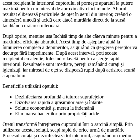
acest recipient în interiorul cuptorului și pornește aparatul la putere
maximă pentru un interval de aproximativ cinci minute. Aburul
rezultat eliberează particulele de oțet în aerul din interior, creând o
atmosferă umedă și acidă care atacă murdăria direct de la sursă,
facilitând curățarea ulterioară.
După oprire, menține ușa închisă timp de alte câteva minute pentru a
maximiza eficiența aburului. Acest timp de așteptare ajută la
înmuierea completă a depunerilor, asigurând că ștergerea pereților va
decurge fără impedimente. După acest interval, poți scoate
recipientul cu atenție, folosind o lavetă pentru a șterge rapid
interiorul. Rezultatele sunt imediate, pereții rămânând curați și
igienizați, iar mirosul de oțet se disipează rapid după aerisirea scurtă
a aparatului.
Beneficiile utilizării oțetului:
Dezinfectarea profundă a tuturor suprafețelor
Dizolvarea rapidă a grăsimilor arse și întărite
Soluție economică și mereu la îndemână
Eliminarea bacteriilor prin proprietăți acide
Oțetul transformă întreținerea cuptorului într-o sarcină simplă. Prin
utilizarea acestei soluții, scapi rapid de orice urmă de murdărie.
Procesul curăță și dezinfectează tot interiorul, asigurând un mediu