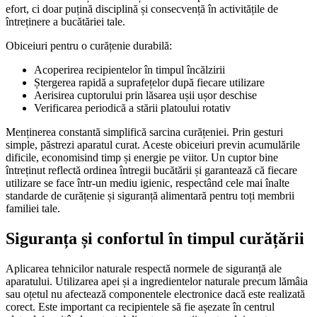
efort, ci doar puțină disciplină și consecvență în activitățile de
întreținere a bucătăriei tale.
Obiceiuri pentru o curățenie durabilă:
Acoperirea recipientelor în timpul încălzirii
Ștergerea rapidă a suprafețelor după fiecare utilizare
Aerisirea cuptorului prin lăsarea ușii ușor deschise
Verificarea periodică a stării platoului rotativ
Menținerea constantă simplifică sarcina curățeniei. Prin gesturi
simple, păstrezi aparatul curat. Aceste obiceiuri previn acumulările
dificile, economisind timp și energie pe viitor. Un cuptor bine
întreținut reflectă ordinea întregii bucătării și garantează că fiecare
utilizare se face într-un mediu igienic, respectând cele mai înalte
standarde de curățenie și siguranță alimentară pentru toți membrii
familiei tale.
Siguranța și confortul în timpul curățării
Aplicarea tehnicilor naturale respectă normele de siguranță ale
aparatului. Utilizarea apei și a ingredientelor naturale precum lămâia
sau oțetul nu afectează componentele electronice dacă este realizată
corect. Este important ca recipientele să fie așezate în centrul