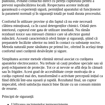
platoului, evitând contactul direct cu pereții cuptorului pentru a
preveni supraîncălzirea locală. Respectarea acestor indicații
garantează o experiență sigură, permițând aparatului să funcționeze
la parametri normali și în siguranță totală pe toată durata procesului.
Confortul în utilizare provine și din faptul că nu este necesară
clătirea minuțioasă, ca în cazul detergenților chimici. Odată șters
interiorul, cuptorul este gata de utilizare imediată. Nu rămân
reziduuri toxice sau mirosuri chimice care să afecteze gustul
mâncării. Această caracteristică oferă liniște și siguranță, știind că
preparatele încălzite ulterior nu intră în contact cu substanțe nocive.
Metoda naturală pune sănătatea pe primul loc, oferind în același timp
confortul unei curățenii desăvârșite și sigure.
Simplitatea acestor metode elimină stresul asociat cu curățarea
aparatelor electrocasnice. Nu trebuie să cauți produse speciale sau să
porți echipament de protecție. Tot ce ai nevoie se află deja în cămară
sau în frigider. Acest grad de accesibilitate crește motivația de a
curăța cuptorul mai des, transformând o activitate percepută inițial ca
fiind dificilă într-una ușoară și rapidă. Rezultatul final, un cuptor
impecabil, oferă satisfacția muncii bine făcute cu un consum minim
de resurse.
Principii de siguranță:
Utilizarea recipientelor termorezistente