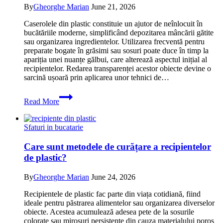
le
By
Gheorghe Marian
June 21, 2026
deteriorezi
Caserolele din plastic constituie un ajutor de neînlocuit în
bucătăriile moderne, simplificând depozitarea mâncării gătite
sau organizarea ingredientelor. Utilizarea frecventă pentru
preparate bogate în grăsimi sau sosuri poate duce în timp la
apariția unei nuanțe gălbui, care alterează aspectul inițial al
recipientelor. Redarea transparenței acestor obiecte devine o
sarcină ușoară prin aplicarea unor tehnici de…
Cum
Read More
să
cureți
caserolele
Sfaturi in bucatarie
din
plastic
Care sunt metodele de curățare a recipientelor
îngălbenite
de plastic?
folosind
metode
simple
By
Gheorghe Marian
June 24, 2026
și
rapide
Recipientele de plastic fac parte din viața cotidiană, fiind
ideale pentru păstrarea alimentelor sau organizarea diverselor
obiecte. Acestea acumulează adesea pete de la sosurile
colorate sau mirosuri persistente din cauza materialului poros