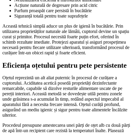
Acțiune naturală de degresare prin acid citric
Parfum proaspăt care persistă în bucătărie
Siguranță totală pentru toate suprafețele
Această tehnică simplă aduce un plus de igienă în bucătărie. Prin
utilizarea proprietăților naturale ale lămâii, cuptorul devine un spațiu
curat și primitor. Procesul necesită foarte puțin efort, oferind în
schimb rezultate imediate. Protejezi aparatul și asiguri prospețimea
necesară pentru fiecare utilizare ulterioară, transformând procesul de
curățare într-un obicei rapid și foarte eficient.
Eficiența oțetului pentru pete persistente
Oțetul reprezintă un alt aliat puternic în procesul de curățare a
cuptorului. Aciditatea acetică posedă proprietăți dezinfectante
remarcabile, capabile să dizolve resturile alimentare uscate de pe
pereții interiori. Această metodă se dovedește utilă pentru zonele
unde grăsimea s-a acumulat în timp, redând aspectul impecabil al
aparatului fără a necesita frecare intensă. Oțetul curăță profund,
asigurând un mediu igienic și sigur pentru toate alimentele încălzite
ulterior.
Procedeul presupune amestecarea unei părți de oțet alb cu două părți
de apă într-un recipient care rezistă la temperaturi înalte. Plasează