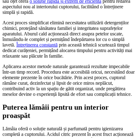
sau oțet oferă
o soluție rapidă și extrem de eficientă
pentru redarea
aspectului nou al interiorului cuptorului, facilitând o întreținere
simplă și rapidă.
Acest proces simplificat elimină necesitatea utilizării detergenților
chimici, protejând sănătatea familiei și integritatea suprafețelor
aparatului. Aburul cald acționează direct asupra petelor uscate,
înmuiându-le complet și permițând îndepărtarea lor cu o simplă
lavetă.
Întreținerea constantă
prin această tehnică scurtează timpul
dedicat curățeniei, permițând alocarea timpului pentru activități mai
relaxante sau plăcute în familie.
Aplicarea acestor metode naturale garantează rezultate impecabile
într-un timp record. Procedura este accesibilă oricui, necesitând doar
elemente prezente în orice bucătărie. Prin acest proces, cuptorul
rămâne curat, dezinfectat și lipsit de orice miros neplăcut,
contribuind activ la un spațiu de gătit organizat, unde pregătirea
meselor devine o experiență lipsită de efort sau complicații tehnice.
Puterea lămâii pentru un interior
proaspăt
Lămâia oferă o soluție naturală și parfumată pentru igienizarea
completă a cuptorului. Acidul citric prezent în acest fruct acționează