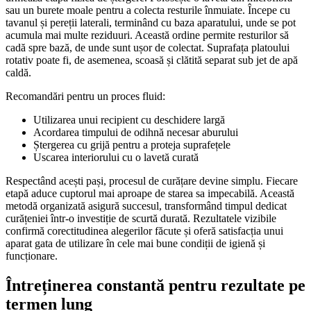
sau un burete moale pentru a colecta resturile înmuiate. Începe cu
tavanul și pereții laterali, terminând cu baza aparatului, unde se pot
acumula mai multe reziduuri. Această ordine permite resturilor să
cadă spre bază, de unde sunt ușor de colectat. Suprafața platoului
rotativ poate fi, de asemenea, scoasă și clătită separat sub jet de apă
caldă.
Recomandări pentru un proces fluid:
Utilizarea unui recipient cu deschidere largă
Acordarea timpului de odihnă necesar aburului
Ștergerea cu grijă pentru a proteja suprafețele
Uscarea interiorului cu o lavetă curată
Respectând acești pași, procesul de curățare devine simplu. Fiecare
etapă aduce cuptorul mai aproape de starea sa impecabilă. Această
metodă organizată asigură succesul, transformând timpul dedicat
curățeniei într-o investiție de scurtă durată. Rezultatele vizibile
confirmă corectitudinea alegerilor făcute și oferă satisfacția unui
aparat gata de utilizare în cele mai bune condiții de igienă și
funcționare.
Întreținerea constantă pentru rezultate pe
termen lung