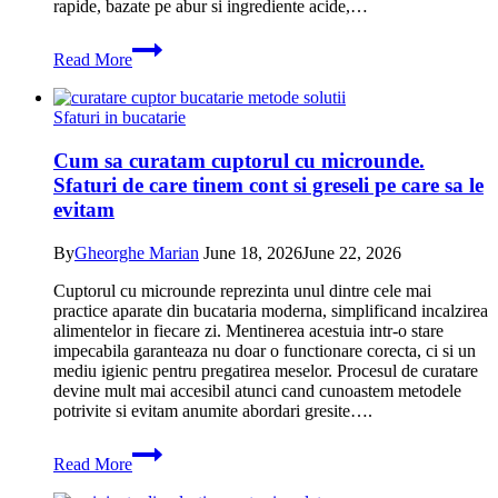
rapide, bazate pe abur si ingrediente acide,…
Cum
Read More
sa
cureti
cuptorul
Sfaturi in bucatarie
cu
microunde:
Cum sa curatam cuptorul cu microunde.
metode,
Sfaturi de care tinem cont si greseli pe care sa le
sfaturi
si
evitam
greseli
By
Gheorghe Marian
June 18, 2026
June 22, 2026
Cuptorul cu microunde reprezinta unul dintre cele mai
practice aparate din bucataria moderna, simplificand incalzirea
alimentelor in fiecare zi. Mentinerea acestuia intr-o stare
impecabila garanteaza nu doar o functionare corecta, ci si un
mediu igienic pentru pregatirea meselor. Procesul de curatare
devine mult mai accesibil atunci cand cunoastem metodele
potrivite si evitam anumite abordari gresite….
Cum
Read More
sa
curatam