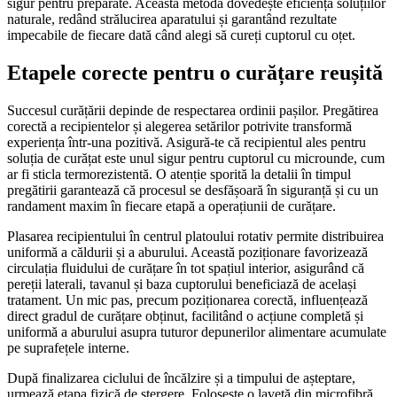
sigur pentru preparate. Această metodă dovedește eficiența soluțiilor
naturale, redând strălucirea aparatului și garantând rezultate
impecabile de fiecare dată când alegi să cureți cuptorul cu oțet.
Etapele corecte pentru o curățare reușită
Succesul curățării depinde de respectarea ordinii pașilor. Pregătirea
corectă a recipientelor și alegerea setărilor potrivite transformă
experiența într-una pozitivă. Asigură-te că recipientul ales pentru
soluția de curățat este unul sigur pentru cuptorul cu microunde, cum
ar fi sticla termorezistentă. O atenție sporită la detalii în timpul
pregătirii garantează că procesul se desfășoară în siguranță și cu un
randament maxim în fiecare etapă a operațiunii de curățare.
Plasarea recipientului în centrul platoului rotativ permite distribuirea
uniformă a căldurii și a aburului. Această poziționare favorizează
circulația fluidului de curățare în tot spațiul interior, asigurând că
pereții laterali, tavanul și baza cuptorului beneficiază de același
tratament. Un mic pas, precum poziționarea corectă, influențează
direct gradul de curățare obținut, facilitând o acțiune completă și
uniformă a aburului asupra tuturor depunerilor alimentare acumulate
pe suprafețele interne.
După finalizarea ciclului de încălzire și a timpului de așteptare,
urmează etapa fizică de ștergere. Folosește o lavetă din microfibră