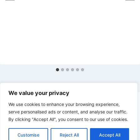
We value your privacy
We use cookies to enhance your browsing experience,
serve personalised ads or content, and analyse our traffic.
By clicking "Accept All", you consent to our use of cookies.
© 2026 Stiri de top - WordPress Theme by
Kadence WP
Customise
Reject All
Accept All