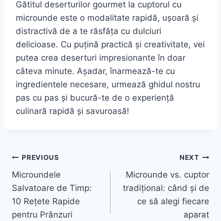
Gătitul deserturilor gourmet la cuptorul cu
microunde este o modalitate rapidă, ușoară și
distractivă de a te răsfăța cu dulciuri
delicioase. Cu puțină practică și creativitate, vei
putea crea deserturi impresionante în doar
câteva minute. Așadar, înarmează-te cu
ingredientele necesare, urmează ghidul nostru
pas cu pas și bucură-te de o experiență
culinară rapidă și savuroasă!
Post
PREVIOUS
NEXT
Microundele
Microunde vs. cuptor
navigation
Salvatoare de Timp:
tradițional: când și de
10 Rețete Rapide
ce să alegi fiecare
pentru Prânzuri
aparat