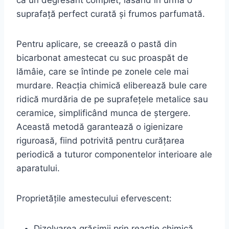
ca un degresant complet, lăsând în urmă o
suprafață perfect curată și frumos parfumată.
Pentru aplicare, se creează o pastă din
bicarbonat amestecat cu suc proaspăt de
lămâie, care se întinde pe zonele cele mai
murdare. Reacția chimică eliberează bule care
ridică murdăria de pe suprafețele metalice sau
ceramice, simplificând munca de ștergere.
Această metodă garantează o igienizare
riguroasă, fiind potrivită pentru curățarea
periodică a tuturor componentelor interioare ale
aparatului.
Proprietățile amestecului efervescent:
Dizolvarea grăsimii prin reacție chimică