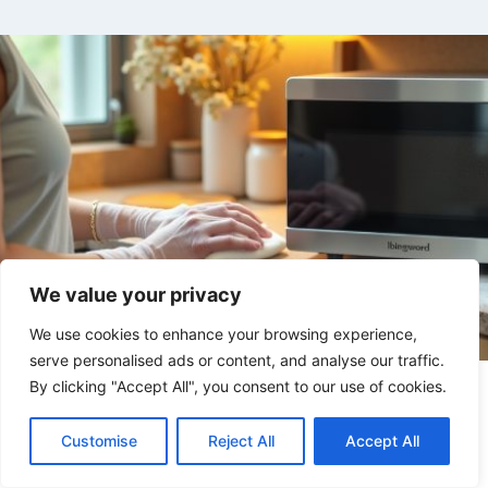
We value your privacy
We use cookies to enhance your browsing experience,
serve personalised ads or content, and analyse our traffic.
By clicking "Accept All", you consent to our use of cookies.
Curăță rapid cuptorul cu microunde
folosind metoda simplă cu lămâie sau
Customise
Reject All
Accept All
oțet pentru rezultate impecabile fără