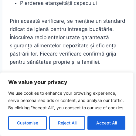
Pierderea etanșeității capacului
Prin această verificare, se menține un standard
ridicat de igienă pentru întreaga bucătărie.
Înlocuirea recipientelor uzate garantează
siguranța alimentelor depozitate și eficiența
păstrării lor. Fiecare verificare confirmă grija
pentru sănătatea proprie și a familiei.
Eficiența acestei evaluări asigură un mediu de
We value your privacy
depozitare sigur și eficient. Prin gestionarea
We use cookies to enhance your browsing experience,
corectă a ciclului de viață al vaselor, se menține
serve personalised ads or content, and analyse our traffic.
o bucătărie modernă și sigură. Această
By clicking "Accept All", you consent to our use of cookies.
practică este esențială pentru orice utilizator
responsabil de recipientele sale.
Customise
Reject All
Accept All