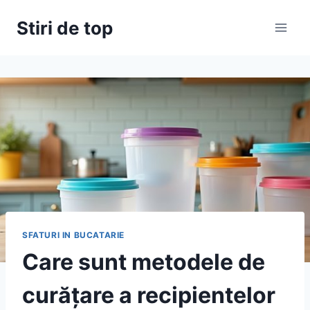
Skip
Stiri de top
to
content
SFATURI IN BUCATARIE
Care sunt metodele de
curățare a recipientelor