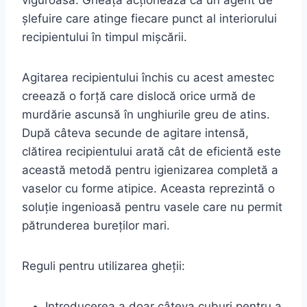
viguroasă. Gheața acționează ca un agent de
șlefuire care atinge fiecare punct al interiorului
recipientului în timpul mișcării.
Agitarea recipientului închis cu acest amestec
creează o forță care dislocă orice urmă de
murdărie ascunsă în unghiurile greu de atins.
După câteva secunde de agitare intensă,
clătirea recipientului arată cât de eficientă este
această metodă pentru igienizarea completă a
vaselor cu forme atipice. Aceasta reprezintă o
soluție ingenioasă pentru vasele care nu permit
pătrunderea bureților mari.
Reguli pentru utilizarea gheții:
Introducerea a doar câteva cuburi pentru a